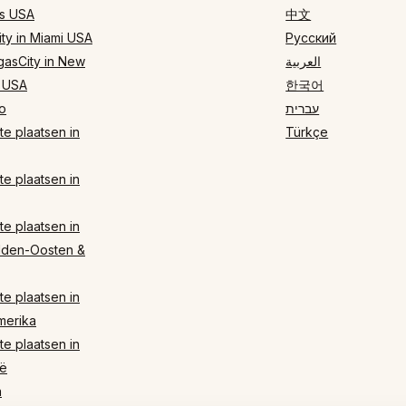
s USA
中文
ty in Miami USA
Русский
gasCity in New
العربية
 USA
한국어
o
עברית
e plaatsen in
Türkçe
e plaatsen in
e plaatsen in
dden-Oosten &
e plaatsen in
merika
e plaatsen in
ë
n