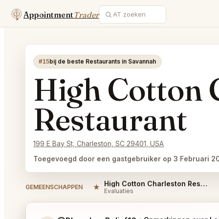
Appointment
Trader
#15
bij de beste Restaurants in Savannah
High Cotton 
Restaurant
199 E Bay St, Charleston, SC 29401, USA
Toegevoegd door een gastgebruiker op 3 Februari 2
High Cotton Charleston Restaurant Reviews
★
GEMEENSCHAPPEN
Evaluaties