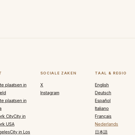
T
SOCIALE ZAKEN
TAAL & REGIO
e plaatsen in
X
English
eld
Instagram
Deutsch
e plaatsen in
Español
a
Italiano
k CityCity in
Français
rk USA
Nederlands
elesCity in Los
日本語