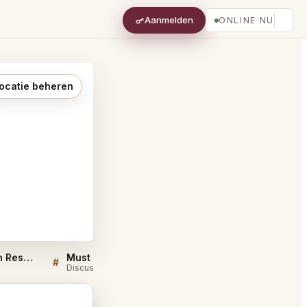
Aanmelden
ONLINE NU
ocatie beheren
High Cotton Charleston Restaurant FAQ
Must try dishes at High Cotton Charleston Restaurant
#
#
Discussie
Discussie