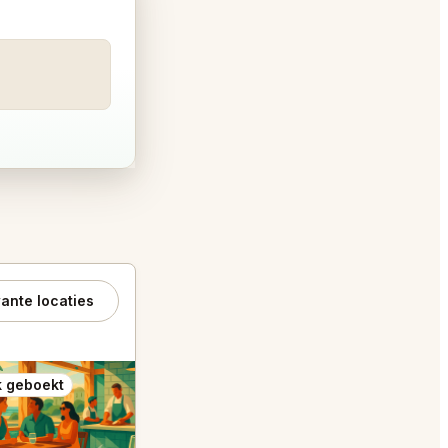
ante locaties
 geboekt
Ook geboekt