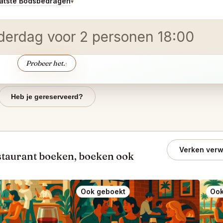
atste Bodsbedragen
▾
nderdag voor 2 personen 18:00
Probeer het.
↑
Heb je gereserveerd?
Verken verw
staurant boeken, boeken ook
Ook geboekt
Ook