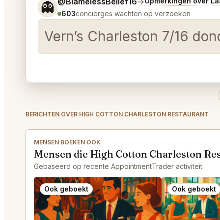
Vertel me wat je wilt.
@BlamelessBelief16
→
Opmerkingen over La
👻
603
conciërges wachten op verzoeken
Vern’s Charleston 7/16 do
BERICHTEN OVER HIGH COTTON CHARLESTON RESTAURANT
MENSEN BOEKEN OOK
Mensen die High Cotton Charleston Re
Gebaseerd op recente AppointmentTrader activiteit.
Ook geboekt
Ook geboekt