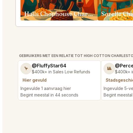
Halls Chophouse Charleston
Sorelle Ch
GEBRUIKERS MET EEN RELATIE TOT HIGH COTTON CHARLES
@FluffyStar64
@Perce
🦩
🎱
$400k+ in Sales Low Refunds
$400k+ i
Hier gevuld
Stadsgeschi
Ingevulde 1 aanvraag hier
Ingevulde 5-ve
Begint meestal in 44 seconds
Begint meestal 