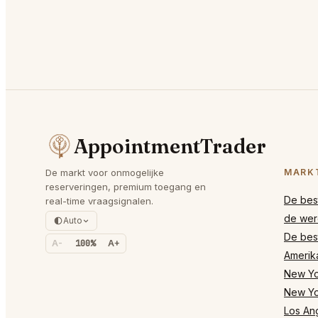
AppointmentTrader
De markt voor onmogelijke
MARK
reserveringen, premium toegang en
De best
real-time vraagsignalen.
de wer
Auto
De best
A-
100%
A+
Amerik
New Yor
New Yo
Los Ang