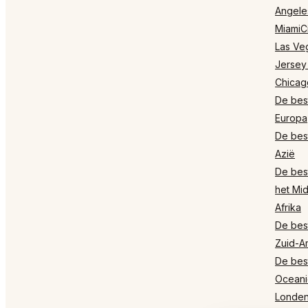
Angele
MiamiCi
Las Ve
Jersey
Chicag
De best
Europa
De best
Azië
De best
het Mi
Afrika
De best
Zuid-A
De best
Oceani
Londe