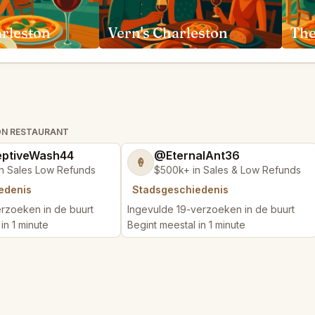
arleston
Vern's Charleston
TON RESTAURANT
ptiveWash44
@EternalAnt36
🍦
n Sales Low Refunds
$500k+ in Sales & Low Refunds
edenis
Stadsgeschiedenis
rzoeken in de buurt
Ingevulde 19-verzoeken in de buurt
in 1 minute
Begint meestal in 1 minute