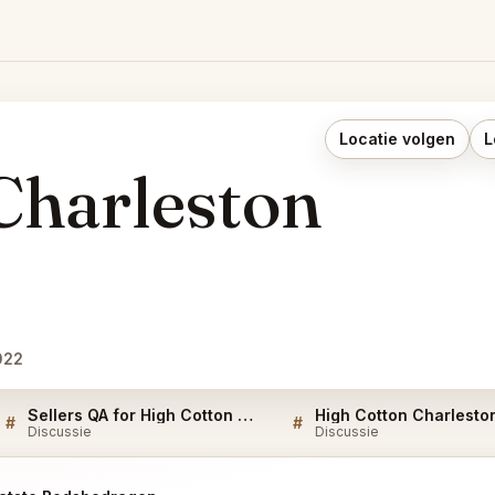
Locatie volgen
L
Charleston
022
Sellers QA for High Cotton Charleston Restaurant
#
#
Discussie
Discussie