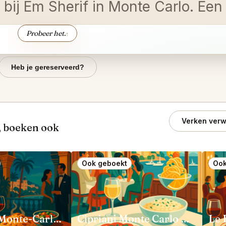
 bij Em Sherif in Monte Carlo. Een 
Probeer het.
↑
Heb je gereserveerd?
Verken verw
, boeken ook
Ook geboekt
Ook
Em Sherif Monte-Carlo Monaco
Cipriani Monte Carlo Monaco