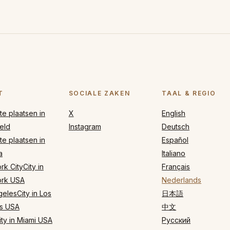
T
SOCIALE ZAKEN
TAAL & REGIO
e plaatsen in
X
English
eld
Instagram
Deutsch
e plaatsen in
Español
a
Italiano
k CityCity in
Français
rk USA
Nederlands
elesCity in Los
日本語
s USA
中文
ty in Miami USA
Русский