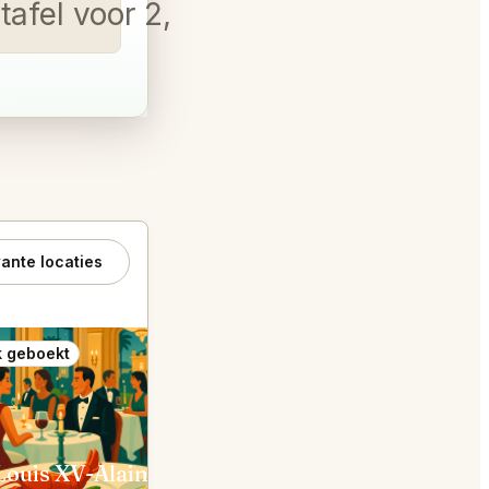
tafel voor 2, op 10 of 11
ante locaties
 geboekt
Ook geboekt
Le Louis XV-Alain Ducasse à l'Hôtel de Paris Monaco
Le Grill Monaco