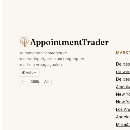
AppointmentTrader
De markt voor onmogelijke
MARK
reserveringen, premium toegang en
De best
real-time vraagsignalen.
de wer
Auto
De best
A-
100%
A+
Amerik
New Yor
New Yo
Los Ang
Angele
MiamiCi