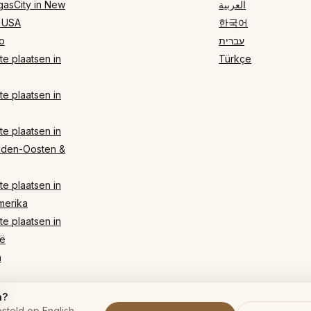
gasCity in New
العربية
 USA
한국어
o
עברית
e plaatsen in
Türkçe
e plaatsen in
e plaatsen in
dden-Oosten &
e plaatsen in
merika
e plaatsen in
ë
n
n?
steld op English.