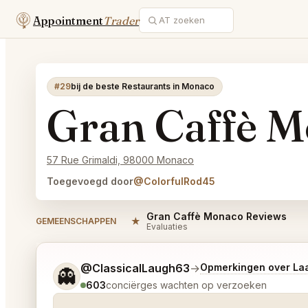
Appointment
Trader
#29
bij de beste Restaurants in Monaco
Gran Caffè 
57 Rue Grimaldi, 98000 Monaco
Toegevoegd door
@ColorfulRod45
Gran Caffè Monaco Reviews
★
GEMEENSCHAPPEN
Evaluaties
Vertel me wat je wilt.
@ClassicalLaugh63
→
Opmerkingen over La
👻
603
conciërges wachten op verzoeken