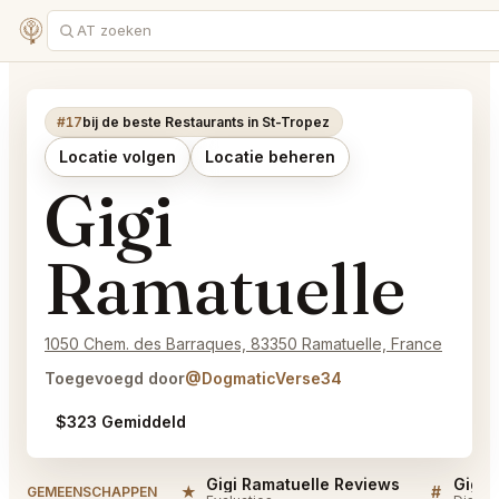
#17
bij de beste Restaurants in St-Tropez
Locatie volgen
Locatie beheren
Gigi
Ramatuelle
1050 Chem. des Barraques, 83350 Ramatuelle, France
Toegevoegd door
@DogmaticVerse34
$323 Gemiddeld
Gigi Ramatuelle Reviews
Gigi 
★
#
GEMEENSCHAPPEN