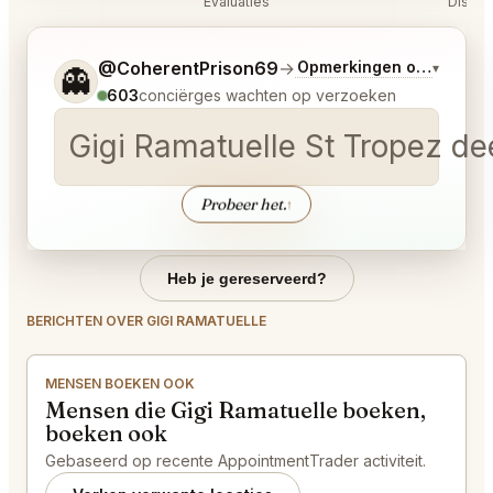
Evaluaties
Discus
Vertel me wat je wilt.
@CoherentPrison69
→
Opmerkingen over Laats
▾
👻
603
conciërges wachten op verzoeken
Gigi Ramatuelle St Tropez dee
Probeer het.
↑
Heb je gereserveerd?
BERICHTEN OVER GIGI RAMATUELLE
MENSEN BOEKEN OOK
Mensen die Gigi Ramatuelle boeken,
boeken ook
Gebaseerd op recente AppointmentTrader activiteit.