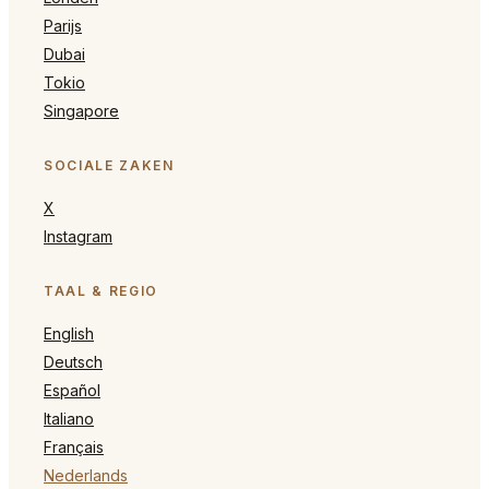
Parijs
Dubai
Tokio
Singapore
SOCIALE ZAKEN
X
Instagram
TAAL & REGIO
English
Deutsch
Español
Italiano
Français
Nederlands