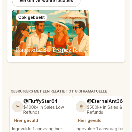
Verken verwante locaties
Ook geboekt
Bagatelle St. Tropez Ramatuelle
GEBRUIKERS MET EEN RELATIE TOT GIGI RAMATUELLE
@FluffyStar64
@EternalAnt36
🦩
🍦
$400k+ in Sales Low
$500k+ in Sales & Low
Refunds
Refunds
Hier gevuld
Hier gevuld
Ingevulde 1 aanvraag hier
Ingevulde 1 aanvraag hier