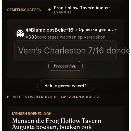
Frog Hollow Tavern Augusta Reviews
★
#
GEMEENSCHAPPEN
Evaluaties
Vertel me wat je wilt.
@BlamelessBelief16
→
Opmerkingen over Laats
▾
👻
603
conciërges wachten op verzoeken
Vern’s Charleston 7/16 dond
Probeer het.
↑
Heb je gereserveerd?
BERICHTEN OVER FROG HOLLOW TAVERN AUGUSTA
MENSEN BOEKEN OOK
Mensen die Frog Hollow Tavern
Augusta boeken, boeken ook