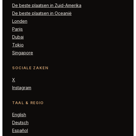
De beste plaatsen in Zuid-Amerika
De beste plaatsen in Oceanië
Londen
Parijs
Dubai
Tokio
Singapore
SOCIALE ZAKEN
X
Instagram
TAAL & REGIO
English
Deutsch
Español