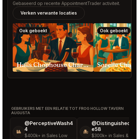
Gebaseerd op recente AppointmentTrader activiteit.
Verken verwante locaties
Ook geboekt
Ook geboekt
Halls Chophouse Charleston
Sorelle Charl
GEBRUIKERS MET EEN RELATIE TOT FROG HOLLOW TAVERN
AUGUSTA
@PerceptiveWash4
@DistinguishedTre
4
e58
🎱
🏝️
$400k+ in Sales Low
$300k+ in Sales & Low