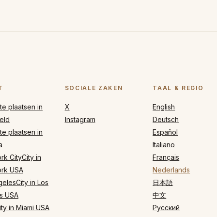
T
SOCIALE ZAKEN
TAAL & REGIO
e plaatsen in
X
English
eld
Instagram
Deutsch
e plaatsen in
Español
a
Italiano
k CityCity in
Français
rk USA
Nederlands
elesCity in Los
日本語
s USA
中文
ty in Miami USA
Русский