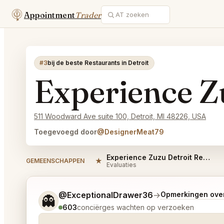
Appointment
Trader
#3
bij de beste Restaurants in Detroit
Experience Z
511 Woodward Ave suite 100, Detroit, MI 48226, USA
Toegevoegd door
@DesignerMeat79
Experience Zuzu Detroit Reviews
★
GEMEENSCHAPPEN
Evaluaties
Vertel me wat je wilt.
@ExceptionalDrawer36
→
Opmerkingen ove
👻
603
conciërges wachten op verzoeken