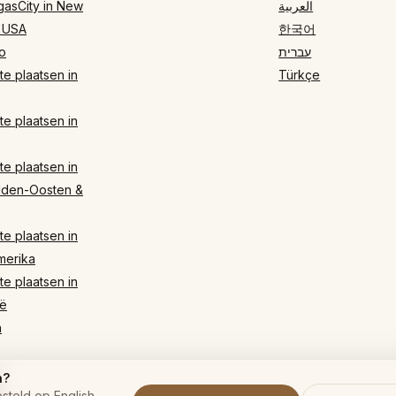
gasCity in New
العربية
 USA
한국어
o
עברית
e plaatsen in
Türkçe
e plaatsen in
e plaatsen in
dden-Oosten &
e plaatsen in
merika
e plaatsen in
ë
n
n?
steld op English.