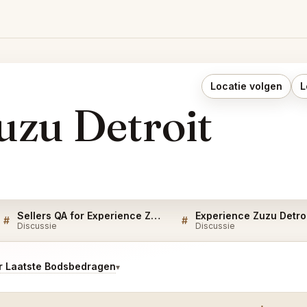
Locatie volgen
L
uzu Detroit
Sellers QA for Experience Zuzu Detroit
Experience Zuzu Detro
#
#
Discussie
Discussie
r Laatste Bodsbedragen
▾