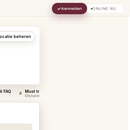
Aanmelden
ONLINE NU
ocatie beheren
it FAQ
Must try dishes at Experience Zuzu Detroit
#
#
Discussie
Discussie