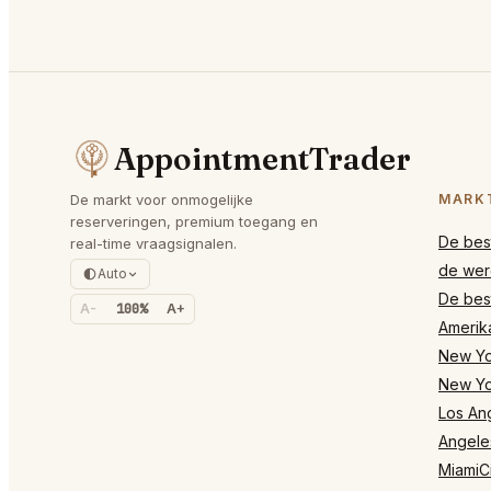
AppointmentTrader
De markt voor onmogelijke
MARK
reserveringen, premium toegang en
De best
real-time vraagsignalen.
de wer
Auto
De best
A-
100%
A+
Amerik
New Yor
New Yo
Los Ang
Angele
MiamiCi