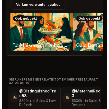
Verken verwante locaties
Ook geboekt
Ook geboekt
Gaia Doha
La Maison Ani Doha الدوحة
GEBRUIKERS MET EEN RELATIE TOT EM SHERIF RESTAURANT
QATAR DOHA
@DistinguishedTre
@MaternalRecord
e58
3
🏝️
😎
$300k+ in Sales & Low
$500k+ in Sales & Low
Refunds
Refunds