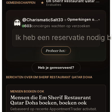
Em Sherif Restaurant Qatar Doha Reviews
★
GEMEENSCHAPPEN
Evaluaties
Vertel me wat je wilt.
@CharismaticSalt33
→
Opmerkingen over Laats
▾
👻
603
conciërges wachten op verzoeken
Probeer het.
↑
Heb je gereserveerd?
BERICHTEN OVER EM SHERIF RESTAURANT QATAR DOHA
MENSEN BOEKEN OOK
Mensen die Em Sherif Restaurant
Qatar Doha boeken, boeken ook
Gebaseerd op recente AppointmentTrader activiteit.