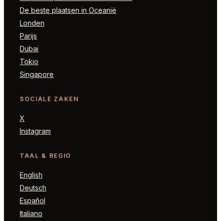
De beste plaatsen in Oceanië
Londen
Parijs
Dubai
Tokio
Singapore
SOCIALE ZAKEN
X
Instagram
TAAL & REGIO
English
Deutsch
Español
Italiano