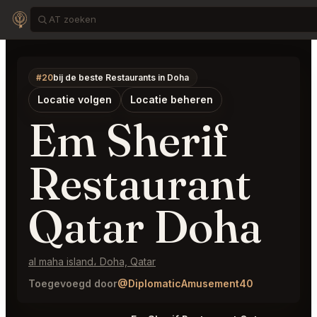
#20
bij de beste Restaurants in Doha
Locatie volgen
Locatie beheren
Em Sherif
Restaurant
Qatar Doha
al maha island، Doha, Qatar
Toegevoegd door
@DiplomaticAmusement40