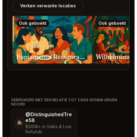
Verken verwante locaties
Ook geboekt
Ook geboekt
Papiamento Restaurant Noord
GEBRUIKERS MET EEN RELATIE TOT CASA NONNA ARUBA
NOORD
@DistinguishedTre
e58
🏝️
$300k+ in Sales & Low
Refunds