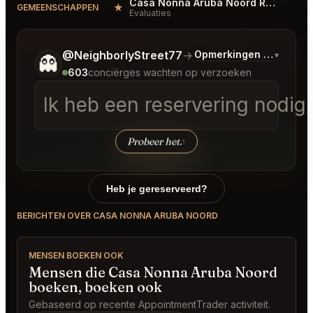
Casa Nonna Aruba Noord Reviews
★
#
GEMEENSCHAPPEN
Evaluaties
Vertel me wat je wilt.
@NeighborlyStreet77
→
Opmerkingen over Laat
▾
👻
603
conciërges wachten op verzoeken
Ik heb een reservering nodi
Probeer het.
↑
Heb je gereserveerd?
BERICHTEN OVER CASA NONNA ARUBA NOORD
MENSEN BOEKEN OOK
Mensen die Casa Nonna Aruba Noord
boeken, boeken ook
Gebaseerd op recente AppointmentTrader activiteit.