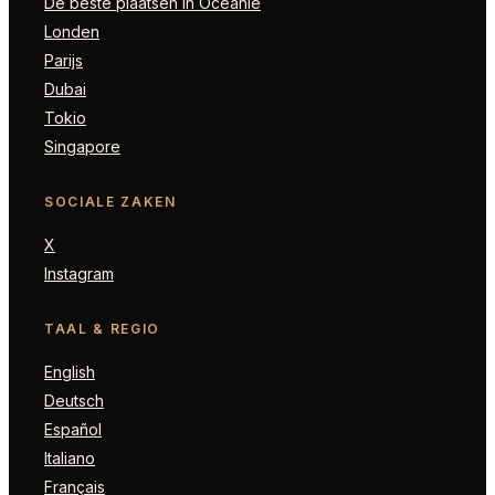
De beste plaatsen in Oceanië
Londen
Parijs
Dubai
Tokio
Singapore
SOCIALE ZAKEN
X
Instagram
TAAL & REGIO
English
Deutsch
Español
Italiano
Français