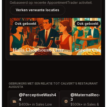
Gebaseerd op recente AppointmentTrader activiteit.
Verken verwante locaties
Ook geboekt
Ook geboekt
Halls Chophouse Charleston
Sorelle Charl
GEBRUIKERS MET EEN RELATIE TOT CALVERT'S RESTAURANT
AUGUSTA
@PerceptiveWash4
@MaternalRecord
4
3
🎱
😎
$400k+ in Sales Low
$500k+ in Sales & Low