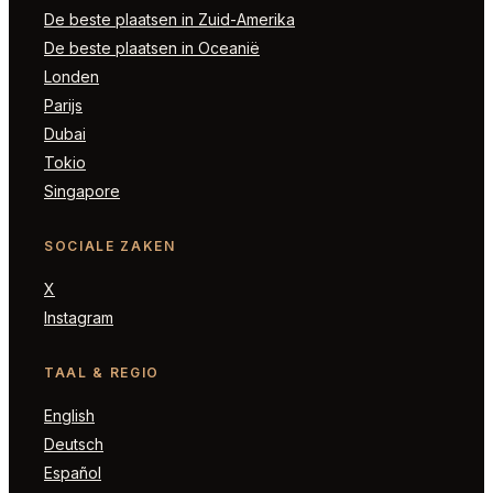
De beste plaatsen in Zuid-Amerika
De beste plaatsen in Oceanië
Londen
Parijs
Dubai
Tokio
Singapore
SOCIALE ZAKEN
X
Instagram
TAAL & REGIO
English
Deutsch
Español