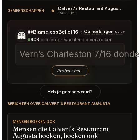
Calvert's Restaurant Augusta Reviews
★
#
GEMEENSCHAPPEN
Evaluaties
Vertel me wat je wilt.
@BlamelessBelief16
→
Opmerkingen over Laats
▾
👻
603
conciërges wachten op verzoeken
Vern’s Charleston 7/16 dond
Probeer het.
↑
Heb je gereserveerd?
BERICHTEN OVER CALVERT'S RESTAURANT AUGUSTA
MENSEN BOEKEN OOK
Mensen die Calvert's Restaurant
Augusta boeken, boeken ook