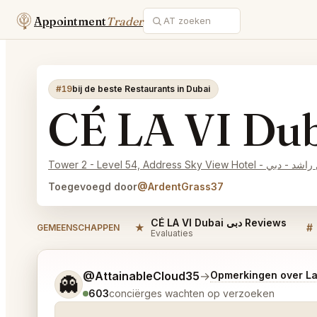
Appointment
Trader
#19
bij de beste Restaurants in Dubai
Toegevoegd door
@ArdentGrass37
CÉ LA VI Dubai دبي Reviews
★
#
GEMEENSCHAPPEN
Evaluaties
Vertel me wat je wilt.
@AttainableCloud35
→
Opmerkingen over L
👻
603
conciërges wachten op verzoeken