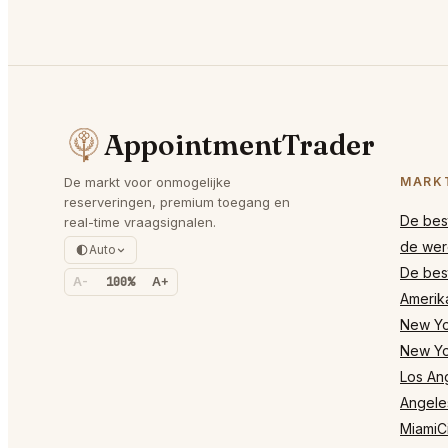
AppointmentTrader
De markt voor onmogelijke
MARK
reserveringen, premium toegang en
De best
real-time vraagsignalen.
de wer
Auto
De best
A-
100%
A+
Amerik
New Yor
New Yo
Los Ang
Angele
MiamiCi