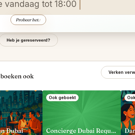
de
Probeer het.
↑
Heb je gereserveerd?
Verken verw
Dubai دبي boeken, boeken ook
Ook geboekt
Ook
en Dubai
Concierge Dubai Requests