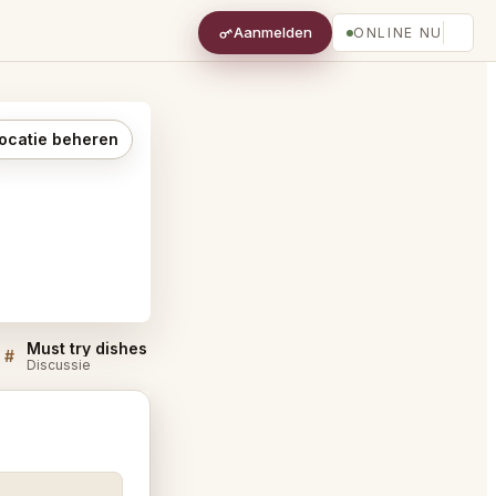
Aanmelden
ONLINE NU
ocatie beheren
Must try dishes at CÉ LA VI Dubai دبي
#
#
Discussie
Discussie