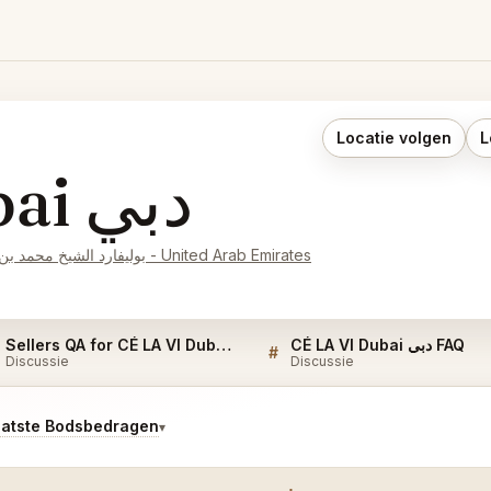
Locatie volgen
L
CÉ LA VI Dubai دبي
Tower 2 - Level 54, Address Sky View Hotel - بوليفارد الشيخ محمد بن راشد - دبي - United Arab Emirates
CÉ LA VI Dubai دبي FAQ
Sellers QA for CÉ LA VI Dubai دبي
#
Discussie
Discussie
aatste Bodsbedragen
▾