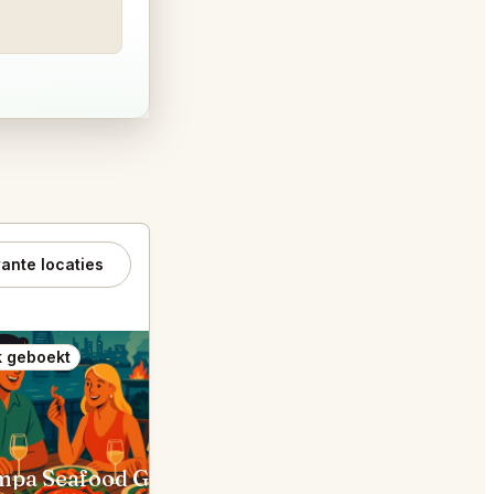
ante locaties
 geboekt
Ook geboekt
Dampa Seafood Grill Dubai
The Cullinan Dubai