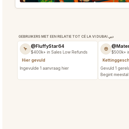
GEBRUIKERS MET EEN RELATIE TOT CÉ LA VI DUBAI دبي
@FluffyStar64
@Mater
🦩
😎
$400k+ in Sales Low Refunds
$500k+ i
Hier gevuld
Kettinggesc
Ingevulde 1 aanvraag hier
Gevuld 1 gere
Begint meestal