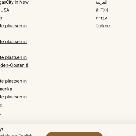
gasCity in New
العربية
 USA
한국어
o
עברית
e plaatsen in
Türkçe
e plaatsen in
e plaatsen in
dden-Oosten &
e plaatsen in
merika
e plaatsen in
ë
n
n?
steld op English.