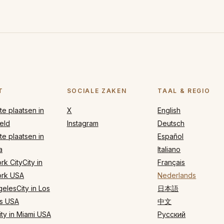
T
SOCIALE ZAKEN
TAAL & REGIO
e plaatsen in
X
English
eld
Instagram
Deutsch
e plaatsen in
Español
a
Italiano
k CityCity in
Français
rk USA
Nederlands
elesCity in Los
日本語
s USA
中文
ty in Miami USA
Русский