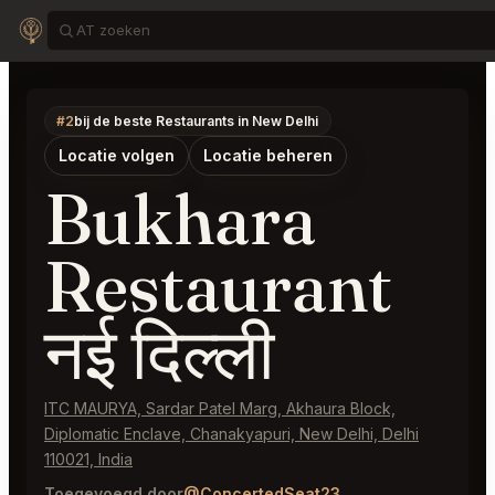
#2
bij de beste Restaurants in New Delhi
Locatie volgen
Locatie beheren
Bukhara
Restaurant
नई दिल्ली
ITC MAURYA, Sardar Patel Marg, Akhaura Block,
Diplomatic Enclave, Chanakyapuri, New Delhi, Delhi
110021, India
Toegevoegd door
@ConcertedSeat23