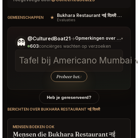
Bukhara Restaurant नई दिल्ली Reviews
★
#
GEMEENSCHAPPEN
Evaluaties
Vertel me wat je wilt.
@CulturedBoat21
→
Opmerkingen over Laatste 
▾
👻
603
conciërges wachten op verzoeken
Tafel bij Americano Mumbai 
Probeer het.
↑
Heb je gereserveerd?
BERICHTEN OVER BUKHARA RESTAURANT नई दिल्ली
MENSEN BOEKEN OOK
Mensen die Bukhara Restaurant नई