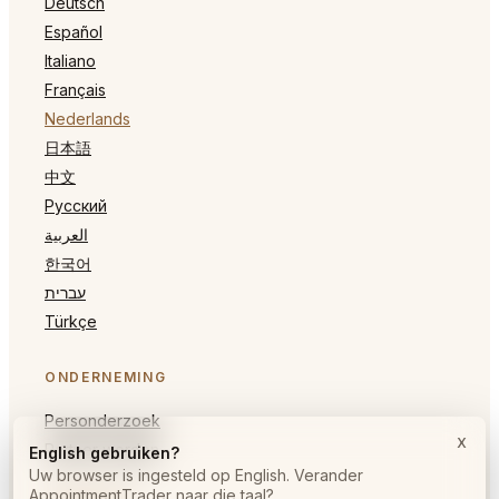
Deutsch
Español
Italiano
Français
Nederlands
日本語
中文
Русский
العربية
한국어
עברית
Türkçe
ONDERNEMING
Personderzoek
x
Partner worden
English gebruiken?
Uw browser is ingesteld op English. Verander
AppointmentTrader naar die taal?