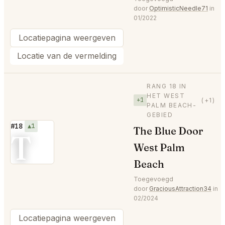
door
OptimisticNeedle71
in
01/2022
Locatiepagina weergeven
Locatie van de vermelding
RANG 18 IN
HET WEST
+1
(+1)
PALM BEACH-
GEBIED
#18
▲1
The Blue Door
T
West Palm
Beach
Toegevoegd
door
GraciousAttraction34
in
02/2024
Locatiepagina weergeven