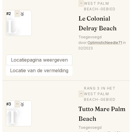
—
WEST PALM
BEACH-GEBIED
#2
—
🥈
L
Le Colonial
Delray Beach
Toegevoegd
door
OptimisticNeedle71
in
02/2023
Locatiepagina weergeven
Locatie van de vermelding
RANG 3 IN HET
—
WEST PALM
BEACH-GEBIED
#3
—
🥉
T
Tutto Mare Palm
Beach
Toegevoegd