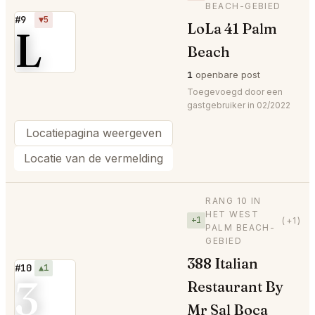
BEACH-GEBIED
#9
▼5
LoLa 41 Palm
L
Beach
1
openbare post
Toegevoegd door een
gastgebruiker in 02/2022
Locatiepagina weergeven
Locatie van de vermelding
RANG 10 IN
HET WEST
+1
(+1)
PALM BEACH-
GEBIED
388 Italian
#10
▲1
3
Restaurant By
Mr Sal Boca