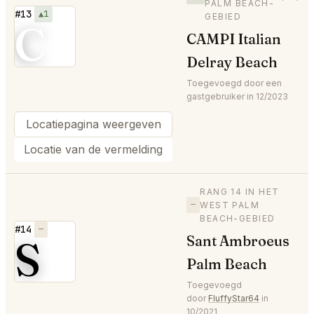
PALM BEACH-
#13
▲1
GEBIED
C
CAMPI Italian
Delray Beach
Toegevoegd door een
gastgebruiker in 12/2023
Locatiepagina weergeven
Locatie van de vermelding
RANG 14 IN HET
—
WEST PALM
BEACH-GEBIED
#14
—
S
Sant Ambroeus
Palm Beach
Toegevoegd
door
FluffyStar64
in
10/2021