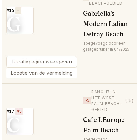
BEACH-GEBIED
#16
—
Gabriella's
G
Modern Italian
Delray Beach
Toegevoegd door een
gastgebruiker in 04/2025
Locatiepagina weergeven
Locatie van de vermelding
RANG 17 IN
HET WEST
−5
(-5)
PALM BEACH-
GEBIED
#17
▼5
C
Cafe L'Europe
Palm Beach
Toegevoegd