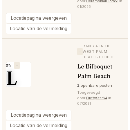
door
CeremonialCloth51
in
01/2026
Locatiepagina weergeven
Locatie van de vermelding
RANG 4 IN HET
—
WEST PALM
BEACH-GEBIED
Le Bilboquet
#4
—
L
Palm Beach
2
openbare posten
Toegevoegd
door
FluffyStar64
in
07/2021
Locatiepagina weergeven
Locatie van de vermelding