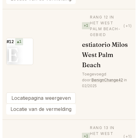
RANG 12 IN
HET WEST
+1
(+1)
PALM BEACH-
GEBIED
#12
▲1
estiatorio Milos
E
West Palm
Beach
Toegevoegd
door
BenignChange42
in
02/2025
Locatiepagina weergeven
Locatie van de vermelding
RANG 13 IN
HET WEST
+1
(+1)