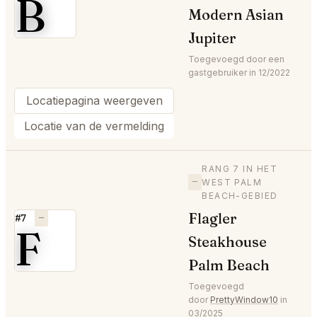
B
Modern Asian
Jupiter
Toegevoegd door een
gastgebruiker in 12/2022
Locatiepagina weergeven
Locatie van de vermelding
RANG 7 IN HET
—
WEST PALM
BEACH-GEBIED
Flagler
#7
—
F
Steakhouse
Palm Beach
Toegevoegd
door
PrettyWindow10
in
03/2025