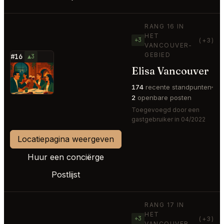
RANG 16 IN
HET
+3
(+3)
VANCOUVER-
GEBIED
#16
▲3
Elisa Vancouver
⭐
174
recente standpunten
2
openbare posten
Toegevoegd door een
gastgebruiker in 04/2022
Locatiepagina weergeven
Huur een conciërge
Postlijst
RANG 17 IN
HET
+3
(+3)
VANCOUVER-