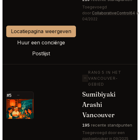
Toegevoegd
door
CollaborativeControl64
in
04/2022
Locatiepagina weergeven
Huur een conciërge
Postlijst
RANG 5 IN HET
—
VANCOUVER-
GEBIED
Sumibiyaki
#5
—
Arashi
⭐
Vancouver
195
recente standpunten
Toegevoegd door een
gastgebruiker in 09/2025