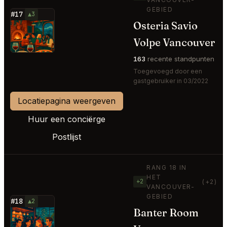
GEBIED
#17
▲3
Osteria Savio
⭐
Volpe Vancouver
163
recente standpunten
Toegevoegd door een
gastgebruiker in 03/2022
Locatiepagina weergeven
Huur een conciërge
Postlijst
RANG 18 IN
HET
+2
(+2)
VANCOUVER-
GEBIED
#18
▲2
Banter Room
⭐