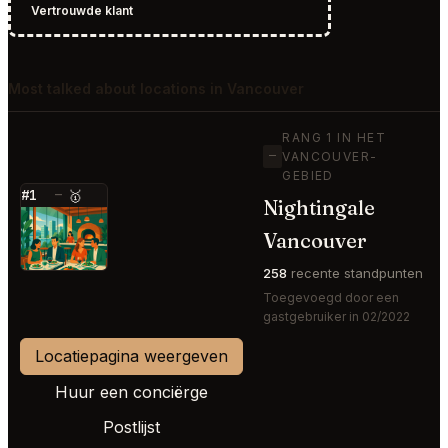
Vertrouwde klant
Most talked about locations in Vancouver
RANG 1 IN HET
—
VANCOUVER-
GEBIED
#1
—
🥇
Nightingale
⭐
Vancouver
258
recente standpunten
Toegevoegd door een
gastgebruiker in 02/2022
Locatiepagina weergeven
Huur een conciërge
Postlijst