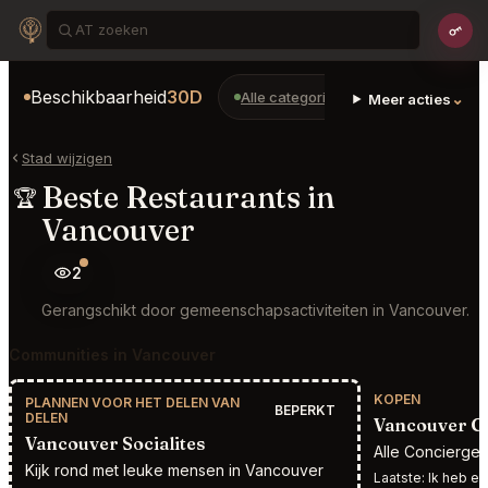
Beschikbaarheid
30D
Alle categorieën
Restaurants
⌄
Meer acties
Stad wijzigen
Beste Restaurants in
🏆
Vancouver
2
Gerangschikt door gemeenschapsactiviteiten in Vancouver.
Communities in Vancouver
KOPEN
PLANNEN VOOR HET DELEN VAN
BEPERKT
DELEN
Vancouver C
Vancouver Socialites
Alle Concierge
Kijk rond met leuke mensen in Vancouver
Laatste:
Ik heb een tafelres