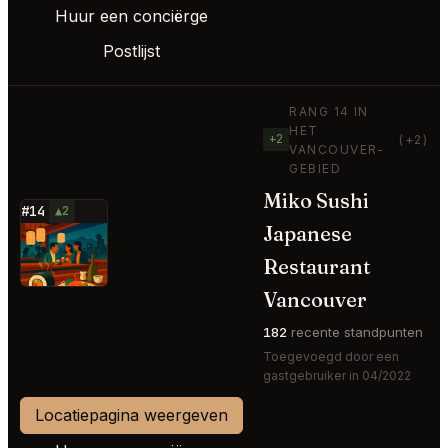
Huur een conciërge
Postlijst
RANG 14 IN
HET
+2
(+2)
VANCOUVER-
GEBIED
Miko Sushi
#14
▲2
Japanese
⭐
Restaurant
Vancouver
182
recente standpunten
Toegevoegd door een
gastgebruiker in 04/2022
Locatiepagina weergeven