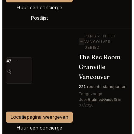
Huur een conciërge
Postlijst
RANG 7 IN HET
—
VANCOUVER-
GEBIED
The Rec Room
#7
—
Granville
⭐
Vancouver
221
recente standpunten
Toegevoegd
door
GratifiedGuide15
in
07/2026
Locatiepagina weergeven
Huur een conciërge