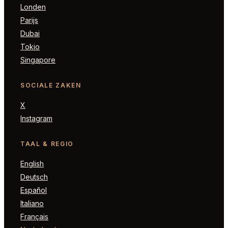
Londen
Parijs
Dubai
Tokio
Singapore
SOCIALE ZAKEN
X
Instagram
TAAL & REGIO
English
Deutsch
Español
Italiano
Français