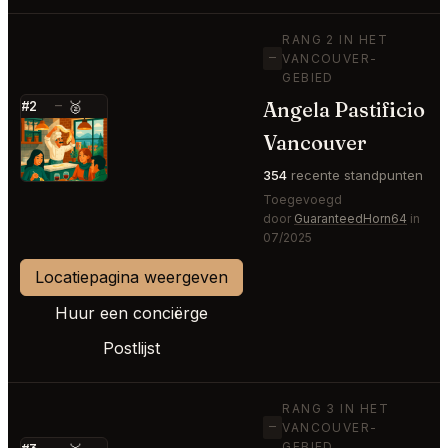
RANG 2 IN HET
—
VANCOUVER-
GEBIED
Angela Pastificio
#2
—
🥈
⭐
Vancouver
354
recente standpunten
Toegevoegd
door
GuaranteedHorn64
in
07/2025
Locatiepagina weergeven
Huur een conciërge
Postlijst
RANG 3 IN HET
—
VANCOUVER-
GEBIED