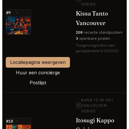
GEBIED
Kissa Tanto
#9
—
⭐
Vancouver
209
recente standpunten
3
openbare posten
Toegevoegd door een
gastgebruiker in 03/2022
Locatiepagina weergeven
Huur een conciërge
Postlijst
RANG 10 IN HET
—
VANCOUVER-
GEBIED
Itosugi Kappo
#10
—