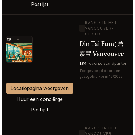
Postlijst
RANG 8 IN HET
—
VANCOUVER-
GEBIED
#8
—
Din Tai Fung 鼎
⭐
泰豐 Vancouver
184
recente standpunten
Toegevoegd door een
gastgebruiker in 12/2025
Locatiepagina weergeven
Huur een conciërge
Postlijst
RANG 9 IN HET
—
VANCOUVER-