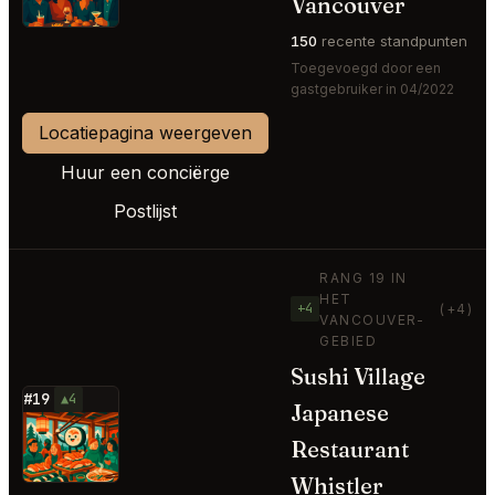
Vancouver
150
recente standpunten
Toegevoegd door een
gastgebruiker in 04/2022
Locatiepagina weergeven
Huur een conciërge
Postlijst
RANG 19 IN
HET
+4
(+4)
VANCOUVER-
GEBIED
Sushi Village
#19
▲4
Japanese
⭐
Restaurant
Whistler