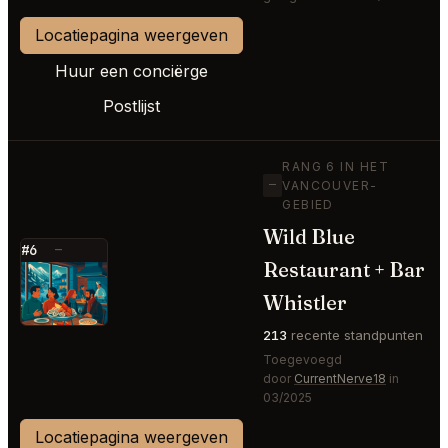
Locatiepagina weergeven
Huur een conciërge
Postlijst
RANG 6 IN HET
—
VANCOUVER-
GEBIED
Wild Blue
#6
—
Restaurant + Bar
⭐
Whistler
213
recente standpunten
Toegevoegd
door
CurrentNerve18
in
03/2025
Locatiepagina weergeven