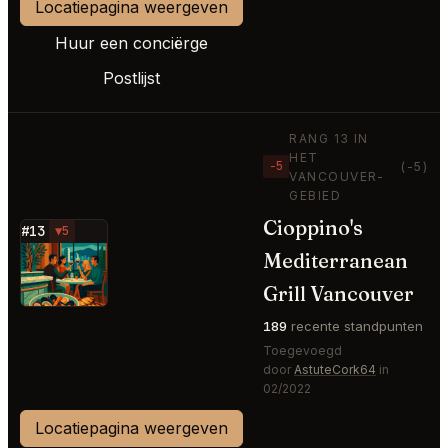
Locatiepagina weergeven
Huur een conciërge
Postlijst
RANG 13 IN
HET
−5
(-5)
VANCOUVER-
GEBIED
Cioppino's
#13
▼5
Mediterranean
⭐
Grill Vancouver
189
recente standpunten
Toegevoegd
door
AstuteCork64
in
02/2022
Locatiepagina weergeven