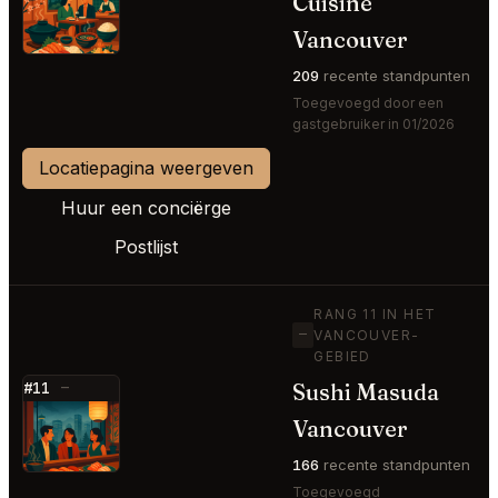
Cuisine
⭐
Vancouver
209
recente standpunten
Toegevoegd door een
gastgebruiker in 01/2026
Locatiepagina weergeven
Huur een conciërge
Postlijst
RANG 11 IN HET
—
VANCOUVER-
GEBIED
Sushi Masuda
#11
—
⭐
Vancouver
166
recente standpunten
Toegevoegd