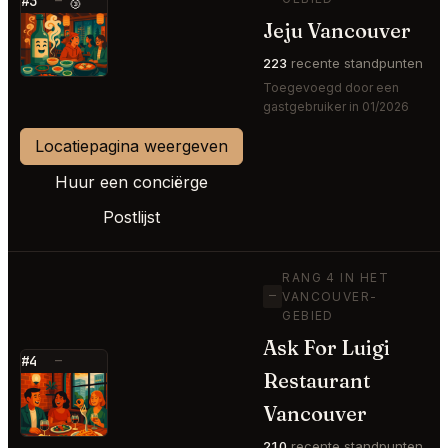
#3
—
🥉
Jeju Vancouver
⭐
223
recente standpunten
Toegevoegd door een
gastgebruiker in 01/2026
Locatiepagina weergeven
Huur een conciërge
Postlijst
RANG 4 IN HET
—
VANCOUVER-
GEBIED
Ask For Luigi
#4
—
Restaurant
⭐
Vancouver
210
recente standpunten