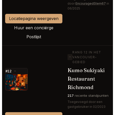
door
EncouragedStem67
in
06/2025
Locatiepagina weergeven
Huur een conciërge
Postlijst
RANG 12 IN HET
—
VANCOUVER-
GEBIED
Kumo Sukiyaki
#12
—
Restaurant
⭐
Richmond
217
recente standpunten
Toegevoegd door een
gastgebruiker in 02/2023