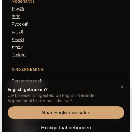
Nederlands
日本語
中文
Русский
العربية
한국어
עברית
Türkçe
ONDERNEMING
Personderzoek
x
Partner worden
English gebruiken?
Uw browser is ingesteld op English. Verander
AppointmentTrader naar die taal?
JURIDISCH
Naar English wisselen
Voorwaarden
Privacy
Huidige taal behouden
Cookiebeleid