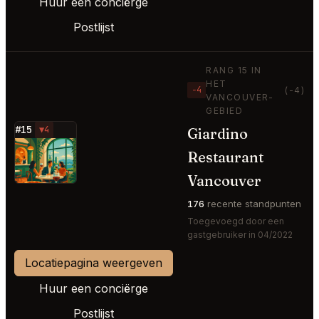
Huur een conciërge
Postlijst
RANG 15 IN
HET
−4
(-4)
VANCOUVER-
GEBIED
#15
▼4
Giardino
⭐
Restaurant
Vancouver
176
recente standpunten
Toegevoegd door een
gastgebruiker in 04/2022
Locatiepagina weergeven
Huur een conciërge
Postlijst