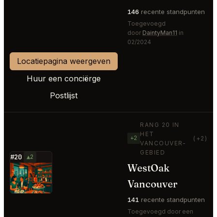
146
recente standpunten
Toegevoegd
door
DaintyMan11
in
02/2024
Locatiepagina weergeven
Huur een conciërge
Postlijst
RANG 20 IN
HET
+2
(+2)
VANCOUVER-
GEBIED
#20
▲2
WestOak
⭐
Vancouver
141
recente standpunten
Toegevoegd door een