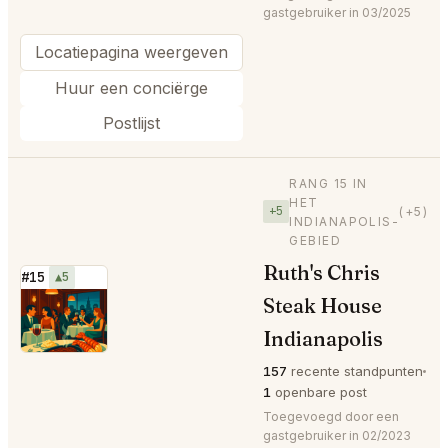
gastgebruiker in 03/2025
Locatiepagina weergeven
Huur een conciërge
Postlijst
RANG 15 IN
HET
+5
(+5)
INDIANAPOLIS-
GEBIED
Ruth's Chris
#15
▲5
Steak House
⭐
Indianapolis
157
recente standpunten
1
openbare post
Toegevoegd door een
gastgebruiker in 02/2023