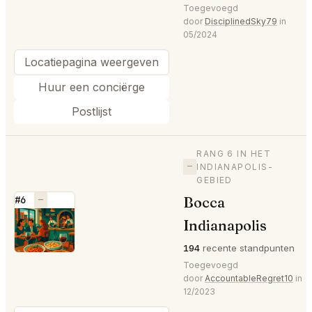
Toegevoegd
door
DisciplinedSky79
in
05/2024
Locatiepagina weergeven
Huur een conciërge
Postlijst
RANG 6 IN HET
—
INDIANAPOLIS-
GEBIED
Bocca
#6
—
⭐
Indianapolis
194
recente standpunten
Toegevoegd
door
AccountableRegret10
in
12/2023