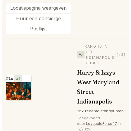
Locatiepagina weergeven
Huur een conciërge
Postlijst
RANG 16 IN
HET
+3
(+3)
INDIANAPOLIS-
GEBIED
Harry & Izzys
#16
▲3
West Maryland
⭐
Street
Indianapolis
157
recente standpunten
Toegevoegd
door
LoveableForce47
in
12/2025