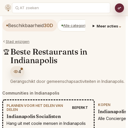
Beschikbaarheid
30D
Alle categorieën
Restaurants
⌄
Meer acties
Stad wijzigen
Beste Restaurants in
🏆
Indianapolis
4
Gerangschikt door gemeenschapsactiviteiten in Indianapolis.
Communities in Indianapolis
KOPEN
PLANNEN VOOR HET DELEN VAN
BEPERKT
DELEN
Indianapolis
Indianapolis Socialisten
Alle Concierge-
Hang uit met coole mensen in Indianapolis