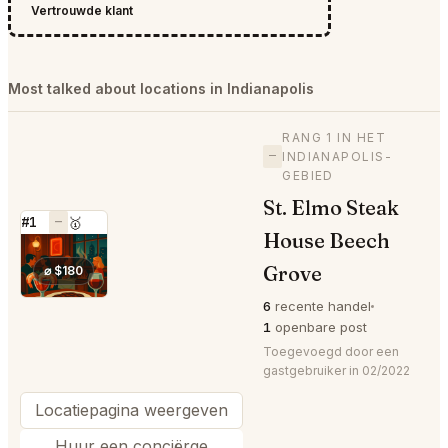
Vertrouwde klant
Most talked about locations in Indianapolis
RANG 1 IN HET
—
INDIANAPOLIS-
GEBIED
St. Elmo Steak
#1
—
🥇
House Beech
⭐
Grove
⌀ $180
6
recente handel
1
openbare post
Toegevoegd door een
gastgebruiker in 02/2022
Locatiepagina weergeven
Huur een conciërge