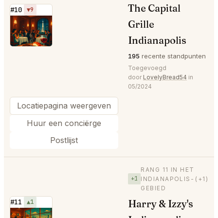
The Capital
#10
▼9
Grille
⭐
Indianapolis
195
recente standpunten
Toegevoegd
door
LovelyBread54
in
05/2024
Locatiepagina weergeven
Huur een conciërge
Postlijst
RANG 11 IN HET
+1
INDIANAPOLIS-
(+1)
GEBIED
Harry & Izzy's
#11
▲1