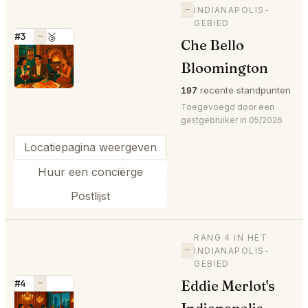
—
INDIANAPOLIS-
GEBIED
#3
—
🥉
Che Bello
⭐
Bloomington
197
recente standpunten
Toegevoegd door een
gastgebruiker in 05/2026
Locatiepagina weergeven
Huur een conciërge
Postlijst
RANG 4 IN HET
—
INDIANAPOLIS-
GEBIED
Eddie Merlot's
#4
—
⭐