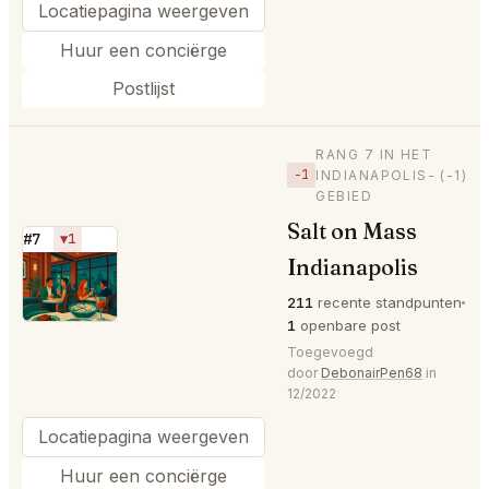
Locatiepagina weergeven
Huur een conciërge
Postlijst
RANG 7 IN HET
−1
INDIANAPOLIS-
(-1)
GEBIED
Salt on Mass
#7
▼1
Indianapolis
⭐
211
recente standpunten
1
openbare post
Toegevoegd
door
DebonairPen68
in
12/2022
Locatiepagina weergeven
Huur een conciërge