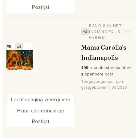
Postlijst
RANG 8 IN HET
+1
INDIANAPOLIS-
(+1)
GEBIED
Mama Carolla's
#8
▲1
⭐
Indianapolis
199
recente standpunten
1
openbare post
Toegevoegd door een
gastgebruiker in 03/2023
Locatiepagina weergeven
Huur een conciërge
Postlijst