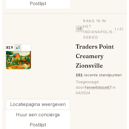
Postlijst
RANG 19 IN
HET
+3
(+3)
INDIANAPOLIS-
GEBIED
Traders Point
#19
▲3
Creamery
⭐
Zionsville
151
recente standpunten
Toegevoegd
door
FerventVoice67
in
04/2024
Locatiepagina weergeven
Huur een conciërge
Postlijst