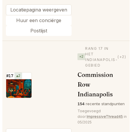
Locatiepagina weergeven
Huur een conciërge
Postlijst
RANG 17 IN
HET
+2
(+2)
INDIANAPOLIS-
GEBIED
Commission
#17
▲2
Row
⭐
Indianapolis
154
recente standpunten
Toegevoegd
door
ImpressiveThread45
in
05/2025