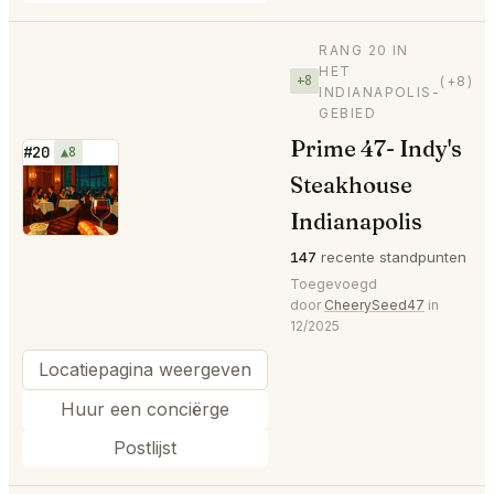
RANG 20 IN
HET
+8
(+8)
INDIANAPOLIS-
GEBIED
Prime 47- Indy's
#20
▲8
Steakhouse
⭐
Indianapolis
147
recente standpunten
Toegevoegd
door
CheerySeed47
in
12/2025
Locatiepagina weergeven
Huur een conciërge
Postlijst