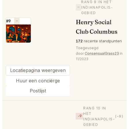
RANG 9 IN HET
—
INDIANAPOLIS-
GEBIED
Henry Social
#9
—
⭐
Club Columbus
172
recente standpunten
Toegevoegd
door
ConsensualGrass23
in
11/2023
Locatiepagina weergeven
Huur een conciërge
Postlijst
RANG 10 IN
HET
−9
(-9)
INDIANAPOLIS-
GEBIED