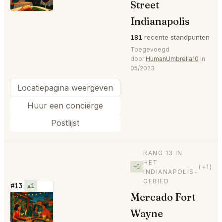
Street
Indianapolis
181
recente standpunten
Toegevoegd
door
HumanUmbrella10
in
05/2023
Locatiepagina weergeven
Huur een conciërge
Postlijst
RANG 13 IN
HET
+1
(+1)
INDIANAPOLIS-
GEBIED
#13
▲1
Mercado Fort
⭐
Wayne