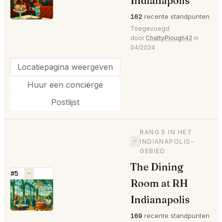
Indianapolis
162
recente standpunten
Toegevoegd
door
ChattyPlough42
in
04/2024
Locatiepagina weergeven
Huur een conciërge
Postlijst
RANG 5 IN HET
—
INDIANAPOLIS-
GEBIED
The Dining
#5
—
Room at RH
⭐
Indianapolis
169
recente standpunten