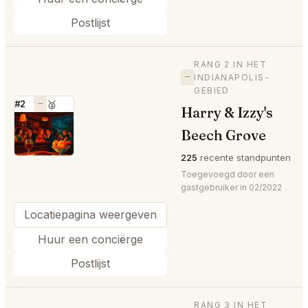
Postlijst
RANG 2 IN HET
—
INDIANAPOLIS-
GEBIED
#2
—
🥈
Harry & Izzy's
⭐
Beech Grove
225
recente standpunten
Toegevoegd door een
gastgebruiker in 02/2022
Locatiepagina weergeven
Huur een conciërge
Postlijst
RANG 3 IN HET