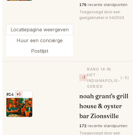
176
recente standpunten
Toegevoegd door een
gastgebruiker in 04/2024
Locatiepagina weergeven
Huur een conciërge
Postlijst
RANG 14 IN
HET
−3
(-3)
INDIANAPOLIS-
GEBIED
#14
▼3
noah grant's grill
⭐
house & oyster
bar Zionsville
172
recente standpunten
Toegevoegd door een