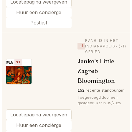
Locatiepagina weergeven
Huur een conciërge
Postlijst
RANG 18 IN HET
−1
INDIANAPOLIS-
(-1)
GEBIED
Janko's Little
#18
▼1
Zagreb
⭐
Bloomington
152
recente standpunten
Toegevoegd door een
gastgebruiker in 09/2025
Locatiepagina weergeven
Huur een conciërge