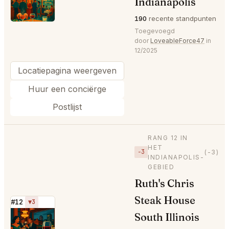
⭐
Indianapolis
190
recente standpunten
Toegevoegd
door
LoveableForce47
in
12/2025
Locatiepagina weergeven
Huur een conciërge
Postlijst
RANG 12 IN
HET
−3
(-3)
INDIANAPOLIS-
GEBIED
Ruth's Chris
Steak House
#12
▼3
South Illinois
⭐