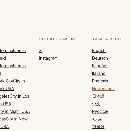
T
SOCIALE ZAKEN
TAAL & REGIO
e plaatsen in
X
English
eld
Instagram
Deutsch
e plaatsen in
Español
a
Italiano
k CityCity in
Français
rk USA
Nederlands
elesCity in Los
日本語
s USA
中文
ty in Miami USA
Русский
gasCity in New
العربية
 USA
한국어