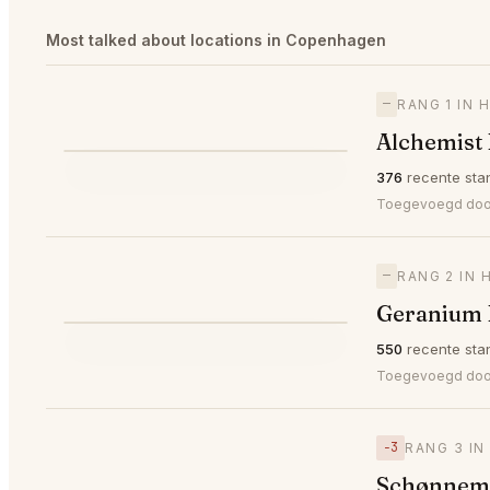
Most talked about locations in Copenhagen
—
RANG 1 IN
Alchemist
⭐
376
recente sta
—
#1
🥇
Toegevoegd do
—
RANG 2 IN
Geranium
⭐
550
recente sta
—
#2
🥈
Toegevoegd do
−3
RANG 3 I
Schønnem