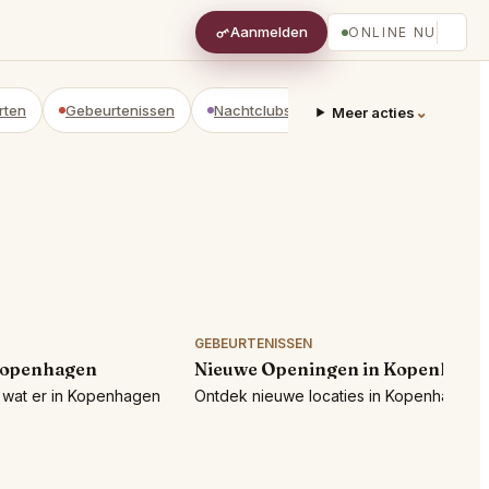
Aanmelden
ONLINE NU
rten
Gebeurtenissen
Nachtclubs
Adviseurs
Privéwi
⌄
Meer acties
GEBEURTENISSEN
Kopenhagen
Nieuwe Openingen in Kopenhage
wat er in Kopenhagen
Ontdek nieuwe locaties in Kopenhagen!