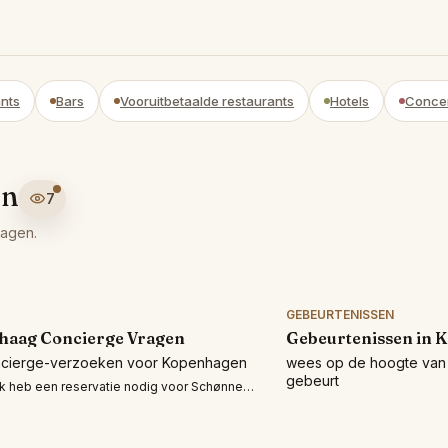
nts
Bars
Vooruitbetaalde restaurants
Hotels
Conce
en
7
hagen.
GEBEURTENISSEN
haag Concierge Vragen
Gebeurtenissen in 
ncierge-verzoeken voor Kopenhagen
wees op de hoogte van 
gebeurt
k heb een reservatie nodig voor Schønnemann København voor 6 personen vandaag voor het eten omhoog