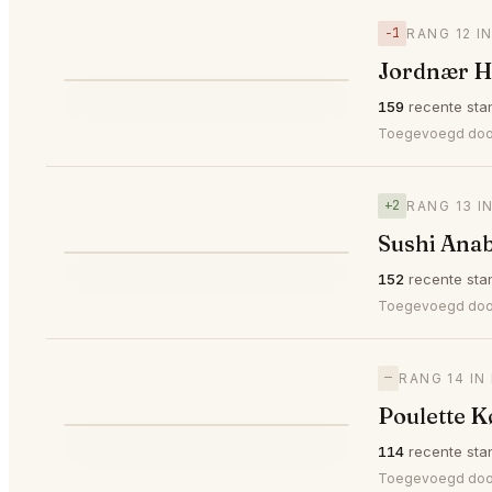
−1
RANG 12 I
Jordnær H
⭐
159
recente sta
▼1
#12
Toegevoegd do
+2
RANG 13 
Sushi Ana
⭐
152
recente sta
▲2
#13
Toegevoegd do
—
RANG 14 I
Poulette 
⭐
114
recente sta
—
#14
Toegevoegd door