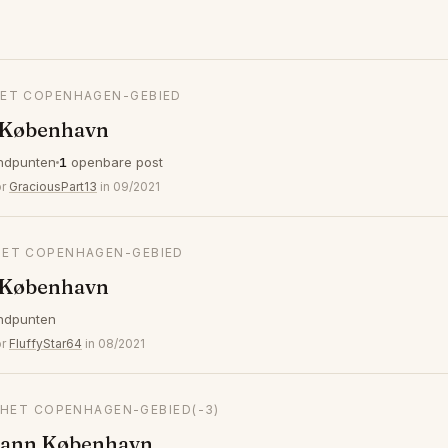
 HET COPENHAGEN-GEBIED
 København
ndpunten
1
openbare post
or
GraciousPart13
in 09/2021
 HET COPENHAGEN-GEBIED
 København
ndpunten
or
FluffyStar64
in 08/2021
N HET COPENHAGEN-GEBIED
(-3)
ann København