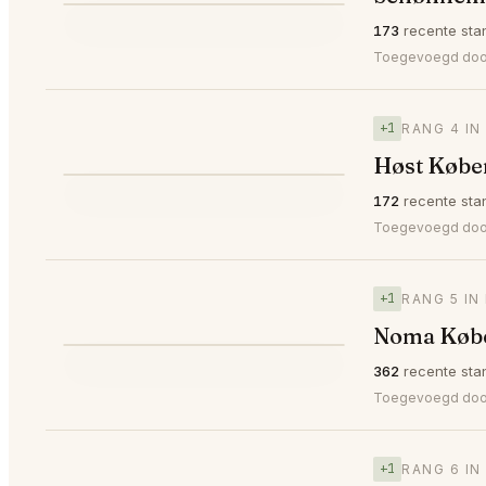
⭐
173
recente sta
▼3
#3
🥉
Toegevoegd door
+1
RANG 4 I
Høst Køb
⭐
172
recente sta
▲1
#4
Toegevoegd do
+1
RANG 5 I
Noma Køb
⭐
362
recente sta
▲1
#5
Toegevoegd do
+1
RANG 6 I