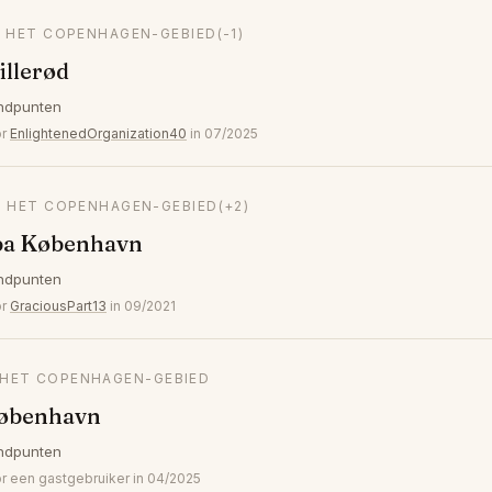
N HET COPENHAGEN-GEBIED
(-1)
illerød
ndpunten
or
EnlightenedOrganization40
in 07/2025
IN HET COPENHAGEN-GEBIED
(+2)
ba København
ndpunten
or
GraciousPart13
in 09/2021
N HET COPENHAGEN-GEBIED
København
ndpunten
 een gastgebruiker in 04/2025