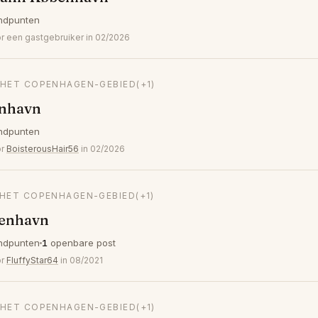
ndpunten
 een gastgebruiker in 02/2026
N HET COPENHAGEN-GEBIED
(+1)
enhavn
ndpunten
or
BoisterousHair56
in 02/2026
N HET COPENHAGEN-GEBIED
(+1)
enhavn
ndpunten
1
openbare post
or
FluffyStar64
in 08/2021
N HET COPENHAGEN-GEBIED
(+1)