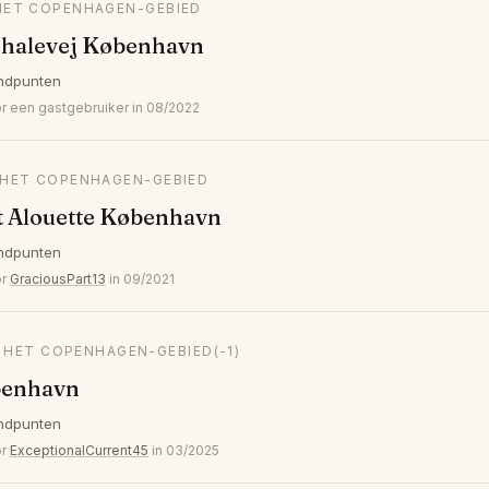
 HET COPENHAGEN-GEBIED
halevej København
ndpunten
 een gastgebruiker in 08/2022
N HET COPENHAGEN-GEBIED
t Alouette København
ndpunten
or
GraciousPart13
in 09/2021
N HET COPENHAGEN-GEBIED
(-1)
benhavn
ndpunten
or
ExceptionalCurrent45
in 03/2025