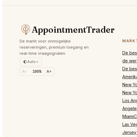
AppointmentTrader
De markt voor onmogelijke
MARK
reserveringen, premium toegang en
De best
real-time vraagsignalen.
de wer
Auto
De best
A-
100%
A+
Amerik
New Yor
New Yo
Los Ang
Angele
MiamiCi
Las Ve
Jersey