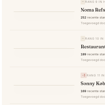
—
RANG 9 IN
Noma Refs
⭐
252
recente sta
—
#9
Toegevoegd door
—
RANG 10 I
Restauran
⭐
189
recente sta
—
#10
Toegevoegd do
−1
RANG 11 I
Sonny Kø
⭐
169
recente sta
▼1
#11
Toegevoegd do