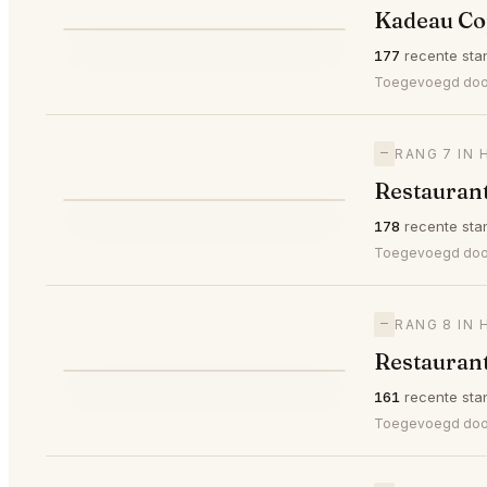
Kadeau C
⭐
177
recente sta
▲1
#6
Toegevoegd do
—
RANG 7 IN
Restauran
⭐
178
recente sta
—
#7
Toegevoegd door 
—
RANG 8 IN
Restauran
⭐
161
recente sta
—
#8
Toegevoegd do