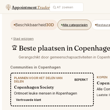
Appointment
Trader
Beschikbaarheid
30D
Alle categorieën
Restaura
Stad wijzigen
Beste plaatsen in Copenhag
🏆
Gerangschikt door gemeenschapsactiviteiten in Copen
Communities in Copenhagen
KOPEN
PLANNEN VOOR HET DELEN VAN
BEPERKT
DELEN
Copen
Copenhagen Society
Alle Co
Ontmoet leuke mensen in Kopenhagen
Laatste:
I
Vertrouwde klant