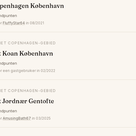
openhagen København
ndpunten
or
FluffyStar64
in 08/2021
 HET COPENHAGEN-GEBIED
t Koan København
ndpunten
een gastgebruiker in 02/2022
 HET COPENHAGEN-GEBIED
t Jordnær Gentofte
ndpunten
or
AmusingBath67
in 03/2025