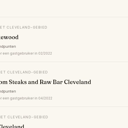
HET CLEVELAND-GEBIED
kewood
ndpunten
een gastgebruiker in 02/2022
HET CLEVELAND-GEBIED
om Steaks and Raw Bar Cleveland
ndpunten
 een gastgebruiker in 04/2022
HET CLEVELAND-GEBIED
Cleveland