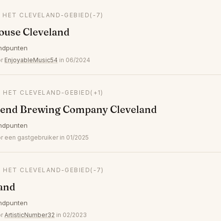
N HET CLEVELAND-GEBIED
(-7)
ouse Cleveland
ndpunten
or
EnjoyableMusic54
in 06/2024
N HET CLEVELAND-GEBIED
(+1)
 Bend Brewing Company Cleveland
ndpunten
een gastgebruiker in 01/2025
N HET CLEVELAND-GEBIED
(-7)
land
ndpunten
or
ArtisticNumber32
in 02/2023