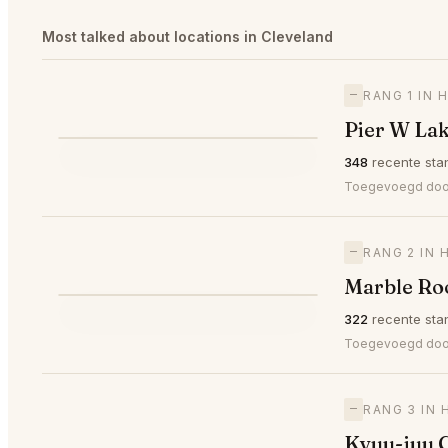
Most talked about locations in Cleveland
—
RANG 1 IN 
Pier W La
⭐
348
recente sta
—
#1
🥇
Toegevoegd door 
—
RANG 2 IN 
Marble Ro
⭐
322
recente sta
—
#2
🥈
Toegevoegd door
—
RANG 3 IN 
Kyuu-juu 