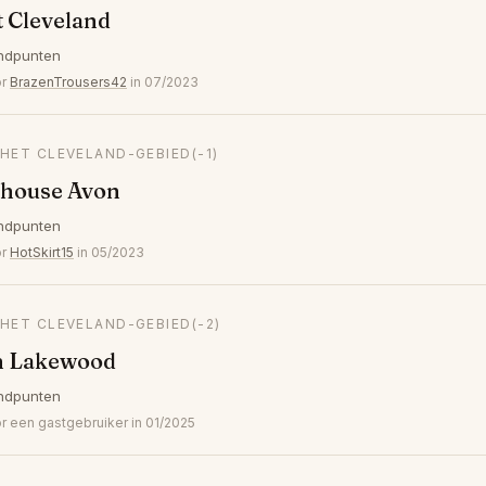
 Cleveland
ndpunten
or
BrazenTrousers42
in 07/2023
 HET CLEVELAND-GEBIED
(-1)
khouse Avon
ndpunten
or
HotSkirt15
in 05/2023
 HET CLEVELAND-GEBIED
(-2)
n Lakewood
ndpunten
een gastgebruiker in 01/2025