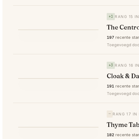
+1
RANG 15 I
The Centro
⭐
197
recente sta
▲1
#15
Toegevoegd do
+3
RANG 16 I
Cloak & Da
⭐
191
recente sta
▲3
#16
Toegevoegd do
—
RANG 17 IN
Thyme Tabl
182
recente sta
—
#17