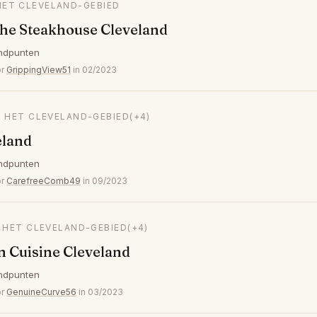
HET CLEVELAND-GEBIED
he Steakhouse Cleveland
ndpunten
or
GrippingView51
in 02/2023
N HET CLEVELAND-GEBIED
(+4)
eland
ndpunten
or
CarefreeComb49
in 09/2023
N HET CLEVELAND-GEBIED
(+4)
an Cuisine Cleveland
ndpunten
or
GenuineCurve56
in 03/2023