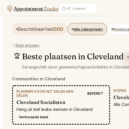
Appointment
Trader
Beschikbaarheid
30D
Alle categorieën
Restaura
Stad wijzigen
Beste plaatsen in Cleveland
🏆
Gerangschikt door gemeenschapsactiviteiten in Clevela
Communities in Cleveland
KOPEN
PLANNEN VOOR HET DELEN VAN
BEPERKT
DELEN
Clevel
Cleveland Socialisten
Alle Co
Hang uit met leuke mensen in Cleveland
Vertrouwde klant