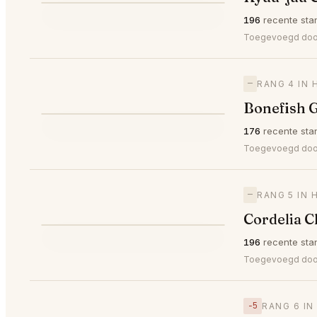
⭐
196
recente sta
—
#3
🥉
Toegevoegd do
—
RANG 4 IN 
Bonefish G
⭐
176
recente sta
—
#4
Toegevoegd door
—
RANG 5 IN 
Cordelia C
⭐
196
recente sta
—
#5
Toegevoegd do
−5
RANG 6 IN