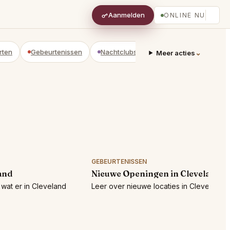
Aanmelden
ONLINE NU
rten
Gebeurtenissen
Nachtclubs
Adviseurs
Privéwi
⌄
Meer acties
GEBEURTENISSEN
and
Nieuwe Openingen in Cleveland
wat er in Cleveland
Leer over nieuwe locaties in Cleveland!