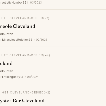
or
ArtisticNumber32
in 03/2023
N HET CLEVELAND-GEBIED
(-2)
reole Cleveland
ndpunten
or
MiraculousRelation32
in 02/2026
N HET CLEVELAND-GEBIED
(+4)
veland
ndpunten
or
EnticingBaby13
in 08/2024
N HET CLEVELAND-GEBIED
(+2)
Oyster Bar Cleveland