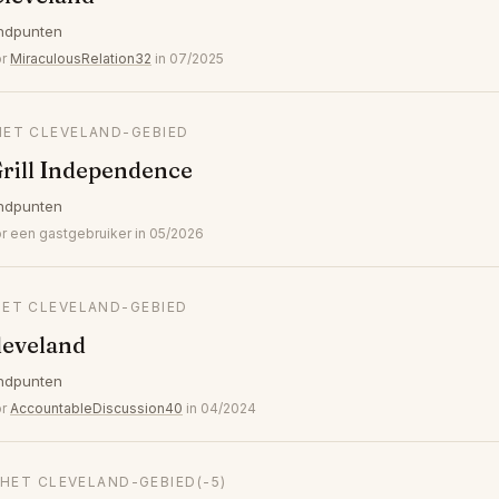
ndpunten
or
MiraculousRelation32
in 07/2025
HET CLEVELAND-GEBIED
rill Independence
ndpunten
 een gastgebruiker in 05/2026
HET CLEVELAND-GEBIED
leveland
ndpunten
or
AccountableDiscussion40
in 04/2024
 HET CLEVELAND-GEBIED
(-5)