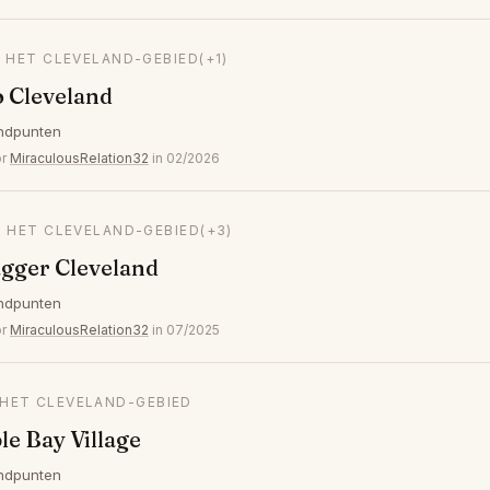
N HET CLEVELAND-GEBIED
(+1)
 Cleveland
ndpunten
or
MiraculousRelation32
in 02/2026
N HET CLEVELAND-GEBIED
(+3)
gger Cleveland
ndpunten
or
MiraculousRelation32
in 07/2025
 HET CLEVELAND-GEBIED
e Bay Village
ndpunten