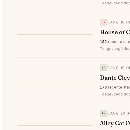
⭐
Toegevoegd do
−2
RANG 18 I
House of C
⭐
182
recente sta
▼2
#18
Toegevoegd do
+4
RANG 19 I
Dante Cle
⭐
178
recente sta
▲4
#19
Toegevoegd do
+2
RANG 20 I
Alley Cat 