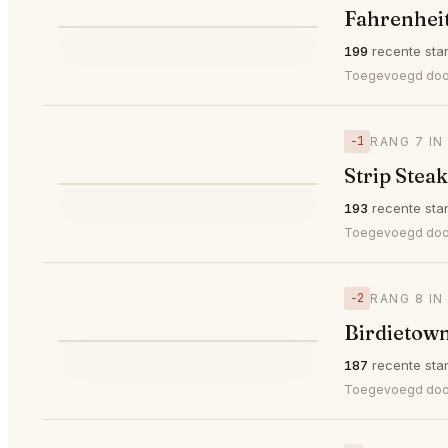
Fahrenheit
⭐
199
recente sta
▼5
#6
Toegevoegd do
−1
RANG 7 IN
Strip Stea
⭐
193
recente sta
▼1
#7
Toegevoegd do
−2
RANG 8 IN
Birdietow
⭐
187
recente sta
▼2
#8
Toegevoegd door 