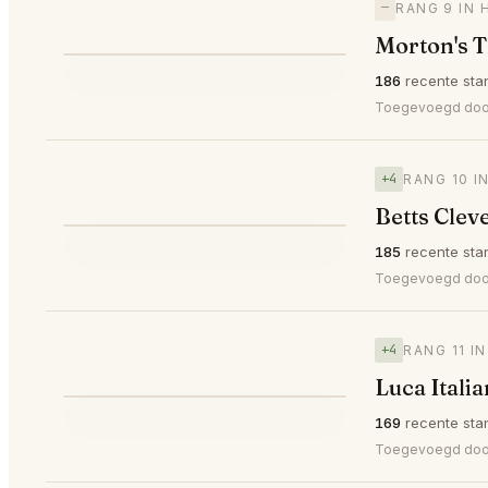
—
RANG 9 IN 
Morton's T
⭐
186
recente sta
—
#9
Toegevoegd do
+4
RANG 10 I
Betts Clev
⭐
185
recente sta
▲4
#10
Toegevoegd do
+4
RANG 11 I
Luca Itali
⭐
169
recente sta
▲4
#11
Toegevoegd do