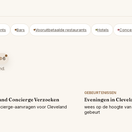
nts
Bars
Vooruitbetaalde restaurants
Hotels
Conce
6
nd.
GEBEURTENISSEN
and Concierge Verzoeken
Eveningen in Clevel
ncierge-aanvragen voor Cleveland
wees op de hoogte van 
gebeurt