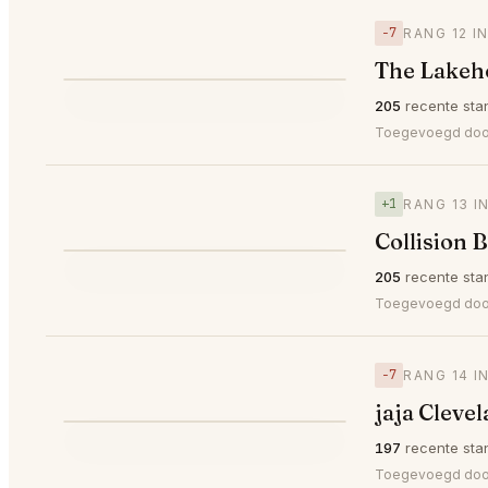
−7
RANG 12 I
The Lakeh
⭐
205
recente sta
▼7
#12
Toegevoegd do
+1
RANG 13 I
Collision
⭐
205
recente sta
▲1
#13
Toegevoegd door 
−7
RANG 14 I
jaja Cleve
⭐
197
recente sta
▼7
#14
Toegevoegd do