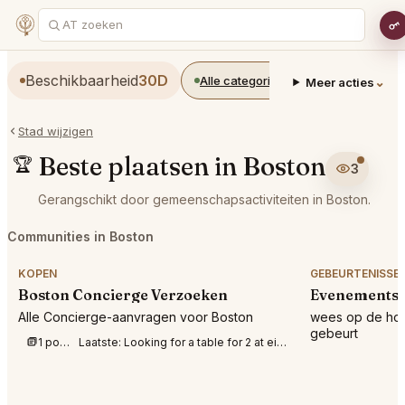
Beschikbaarheid
30D
Alle categorieën
Restaurants
⌄
Meer acties
Stad wijzigen
Beste plaatsen in Boston
🏆
3
Gerangschikt door gemeenschapsactiviteiten in Boston.
Communities in Boston
KOPEN
GEBEURTENISSE
Boston Concierge Verzoeken
Evenements 
Alle Concierge-aanvragen voor Boston
wees op de hoo
gebeurt
1 post deze week
Laatste:
Looking for a table for 2 at either de Nautilus of Lola 41 op Nantucket voor zaterdag