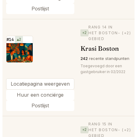
Postlijst
RANG 14 IN
+2
HET BOSTON-
(+2)
GEBIED
#14
▲2
Krasi Boston
⭐
242
recente standpunten
Toegevoegd door een
gastgebruiker in 02/2022
Locatiepagina weergeven
Huur een conciërge
Postlijst
RANG 15 IN
+2
HET BOSTON-
(+2)
GEBIED