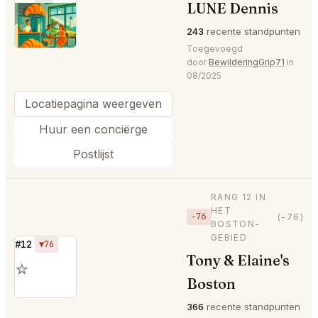
LUNE Dennis
⭐
243
recente standpunten
Toegevoegd
door
BewilderingGrip71
in
08/2025
Locatiepagina weergeven
Huur een conciërge
Postlijst
RANG 12 IN
HET
−76
(-76)
BOSTON-
GEBIED
#12
▼76
Tony & Elaine's
⭐
Boston
366
recente standpunten