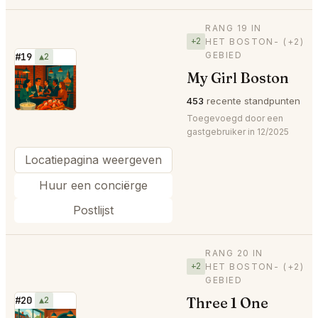
RANG 19 IN
+2
HET BOSTON-
(+2)
GEBIED
#19
▲2
My Girl Boston
⭐
453
recente standpunten
Toegevoegd door een
gastgebruiker in 12/2025
Locatiepagina weergeven
Huur een conciërge
Postlijst
RANG 20 IN
+2
HET BOSTON-
(+2)
GEBIED
Three 1 One
#20
▲2