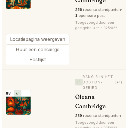
Cambridge
256
recente standpunten
1
openbare post
Toegevoegd door een
gastgebruiker in 02/2022
Locatiepagina weergeven
Huur een conciërge
Postlijst
RANG 8 IN HET
+1
BOSTON-
(+1)
GEBIED
#8
▲1
Oleana
⭐
Cambridge
239
recente standpunten
Toegevoegd door een
gastgebruiker in 02/2022