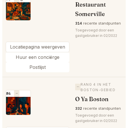
Restaurant
⭐
Somerville
314
recente standpunten
Toegevoegd door een
gastgebruiker in 02/2022
Locatiepagina weergeven
Huur een conciërge
Postlijst
RANG 4 IN HET
—
BOSTON-GEBIED
#4
—
O Ya Boston
⭐
332
recente standpunten
Toegevoegd door een
gastgebruiker in 02/2022