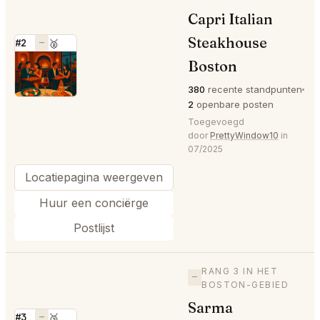
Capri Italian
Steakhouse
#2
—
🥈
⭐
Boston
380
recente standpunten
2
openbare posten
Toegevoegd
door
PrettyWindow10
in
07/2025
Locatiepagina weergeven
Huur een conciërge
Postlijst
RANG 3 IN HET
—
BOSTON-GEBIED
Sarma
#3
—
🥉