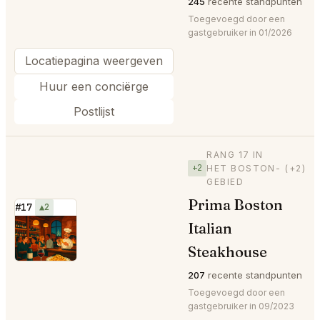
245
recente standpunten
Toegevoegd door een
gastgebruiker in 01/2026
Locatiepagina weergeven
Huur een conciërge
Postlijst
RANG 17 IN
+2
HET BOSTON-
(+2)
GEBIED
Prima Boston
#17
▲2
Italian
⭐
Steakhouse
207
recente standpunten
Toegevoegd door een
gastgebruiker in 09/2023