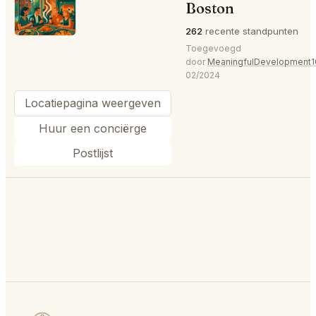
⭐
Boston
262
recente standpunten
Toegevoegd
door
MeaningfulDevelopment1
02/2024
Locatiepagina weergeven
Huur een conciërge
Postlijst