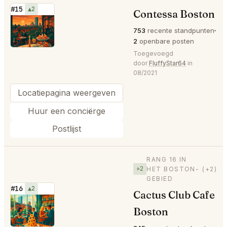
#15
▲2
Contessa Boston
⭐
753
recente standpunten
2
openbare posten
Toegevoegd
door
FluffyStar64
in
08/2021
Locatiepagina weergeven
Huur een conciërge
Postlijst
RANG 16 IN
+2
HET BOSTON-
(+2)
GEBIED
#16
▲2
Cactus Club Cafe
⭐
Boston