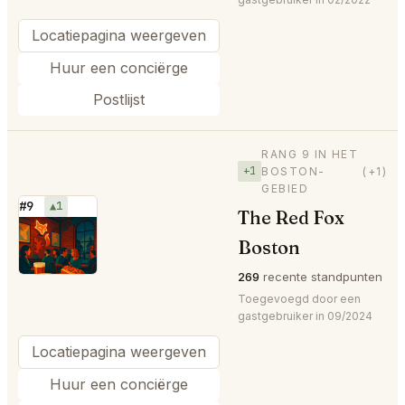
Locatiepagina weergeven
Huur een conciërge
Postlijst
RANG 9 IN HET
+1
BOSTON-
(+1)
GEBIED
#9
▲1
The Red Fox
⭐
Boston
269
recente standpunten
Toegevoegd door een
gastgebruiker in 09/2024
Locatiepagina weergeven
Huur een conciërge