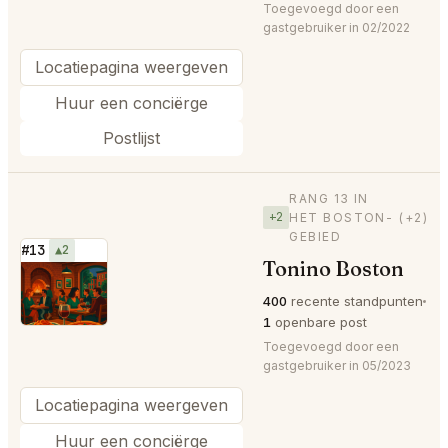
Toegevoegd door een
gastgebruiker in 02/2022
Locatiepagina weergeven
Huur een conciërge
Postlijst
RANG 13 IN
+2
HET BOSTON-
(+2)
GEBIED
#13
▲2
Tonino Boston
⭐
400
recente standpunten
1
openbare post
Toegevoegd door een
gastgebruiker in 05/2023
Locatiepagina weergeven
Huur een conciërge