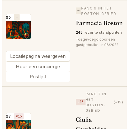
RANG 6 IN HET
—
BOSTON-GEBIED
#6
—
Farmacia Boston
⭐
245
recente standpunten
Toegevoegd door een
gastgebruiker in 06/2022
Locatiepagina weergeven
Huur een conciërge
Postlijst
RANG 7 IN
HET
−15
(-15)
BOSTON-
GEBIED
#7
▼15
Giulia
⭐