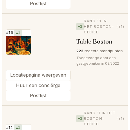
Postlijst
RANG 10 IN
+1
HET BOSTON-
(+1)
GEBIED
#10
▲1
Table Boston
⭐
223
recente standpunten
Toegevoegd door een
gastgebruiker in 02/2022
Locatiepagina weergeven
Huur een conciërge
Postlijst
RANG 11 IN HET
+1
BOSTON-
(+1)
GEBIED
#11
▲1