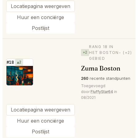
Locatiepagina weergeven
Huur een conciërge
Postlijst
RANG 18 IN
+2
HET BOSTON-
(+2)
GEBIED
#18
▲2
Zuma Boston
⭐
260
recente standpunten
Toegevoegd
door
FluffyStar64
in
08/2021
Locatiepagina weergeven
Huur een conciërge
Postlijst