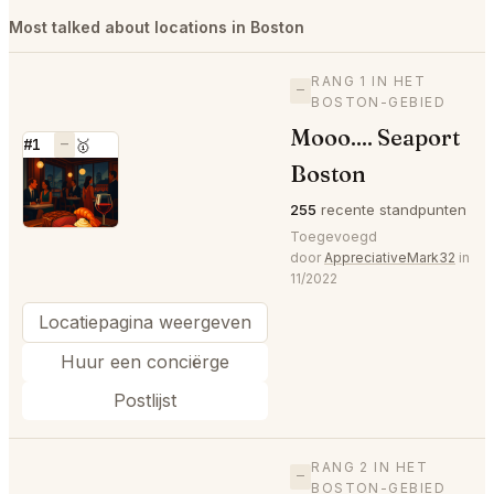
Most talked about locations in Boston
RANG 1 IN HET
—
BOSTON-GEBIED
Mooo.... Seaport
#1
—
🥇
Boston
⭐
255
recente standpunten
Toegevoegd
door
AppreciativeMark32
in
11/2022
Locatiepagina weergeven
Huur een conciërge
Postlijst
RANG 2 IN HET
—
BOSTON-GEBIED