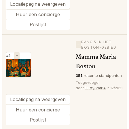
Locatiepagina weergeven
Huur een conciërge
Postlijst
RANG 5 IN HET
—
BOSTON-GEBIED
Mamma Maria
#5
—
⭐
Boston
351
recente standpunten
Toegevoegd
door
FluffyStar64
in 12/2021
Locatiepagina weergeven
Huur een conciërge
Postlijst