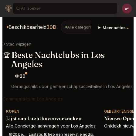
Beschikbaarheid
30D
Alle categorieën
Restaurants
⌄
Meer acties
Stad wijzigen
Beste Nachtclubs in Los
🏆
Angeles
20
Gerangschikt door gemeenschapsactiviteiten in Los Angeles.
Communities in Los Angeles
KOPEN
GEBEURTENISSE
Lijst van Luchthavenverzoeken
Nieuwe Openi
Alle Concierge-aanvragen voor Los Angeles
Ontdekk nieuwe 
20 berichten deze week
Laatste:
Ik heb een reservatie nodig bij Bad Roman Beverly Hills voor 4 personen morgen 8 augustus