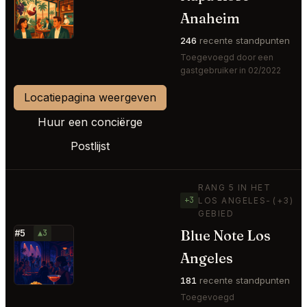
⭐
Anaheim
246
recente standpunten
Toegevoegd door een
gastgebruiker in 02/2022
Locatiepagina weergeven
Huur een conciërge
Postlijst
RANG 5 IN HET
+3
LOS ANGELES-
(+3)
GEBIED
Blue Note Los
#5
▲3
⭐
Angeles
181
recente standpunten
Toegevoegd