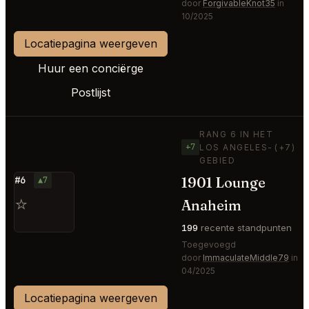
door
ForgivableKnot35
in
10/2025
Locatiepagina weergeven
Huur een conciërge
Postlijst
RANG 6 IN HET
+7
LOS ANGELES-
(+7)
GEBIED
1901 Lounge
#6
▲7
⭐
Anaheim
199
recente standpunten
Toegevoegd
door
ImmaculateMiddle79
in
04/2025
Locatiepagina weergeven