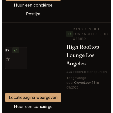
Huur een conciërge
Postlijst
RANG 7 IN HET
+6
LOS ANGELES-
(+6)
GEBIED
High Rooftop
#7
▲6
Lounge Los
⭐
Angeles
228
recente standpunten
Toegevoegd
door
CleverLook78
in
05/2025
Locatiepagina weergeven
Huur een conciërge