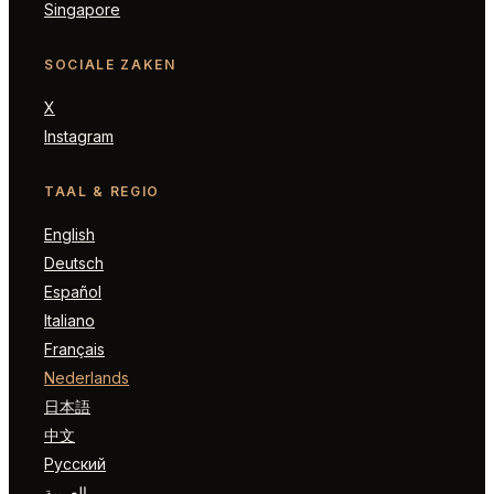
Singapore
SOCIALE ZAKEN
X
Instagram
TAAL & REGIO
English
Deutsch
Español
Italiano
Français
Nederlands
日本語
中文
Русский
العربية