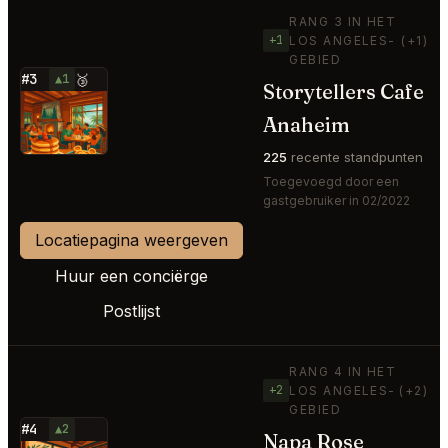
RANG 3 IN HET
+1
LOS ANGELES-
(+1)
GEBIED
#3
▲1
🥉
Storytellers Cafe
⭐
Anaheim
225
recente standpunten
Toegevoegd door een
gastgebruiker in 02/2022
Locatiepagina weergeven
Huur een conciërge
Postlijst
RANG 4 IN HET
+2
LOS ANGELES-
(+2)
GEBIED
#4
▲2
Napa Rose