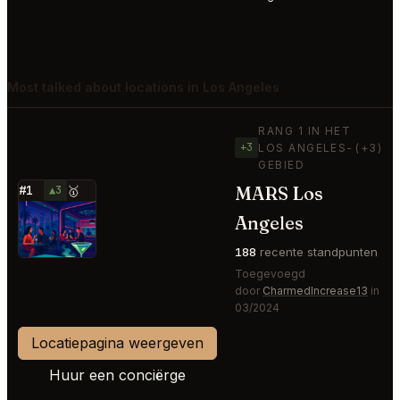
Most talked about locations in Los Angeles
RANG 1 IN HET
+3
LOS ANGELES-
(+3)
GEBIED
MARS Los
#1
▲3
🥇
⭐
Angeles
188
recente standpunten
Toegevoegd
door
CharmedIncrease13
in
03/2024
Locatiepagina weergeven
Huur een conciërge