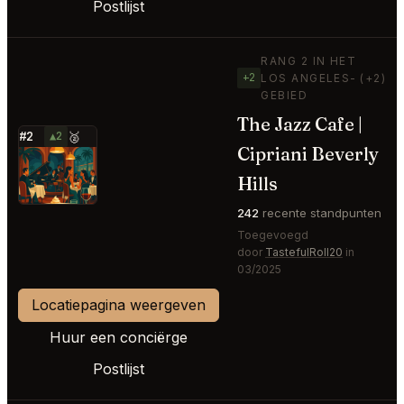
Postlijst
RANG 2 IN HET
+2
LOS ANGELES-
(+2)
GEBIED
The Jazz Cafe |
#2
▲2
🥈
Cipriani Beverly
⭐
Hills
242
recente standpunten
Toegevoegd
door
TastefulRoll20
in
03/2025
Locatiepagina weergeven
Huur een conciërge
Postlijst