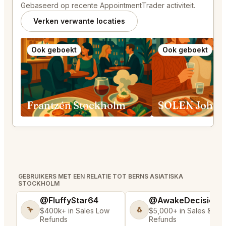
Gebaseerd op recente AppointmentTrader activiteit.
Verken verwante locaties
Ook geboekt
Ook geboekt
Frantzén Stockholm
SOLEN Johan
GEBRUIKERS MET EEN RELATIE TOT BERNS ASIATISKA
STOCKHOLM
@FluffyStar64
@AwakeDecision5
🦩
🐧
$400k+ in Sales Low
$5,000+ in Sales & Lo
Refunds
Refunds