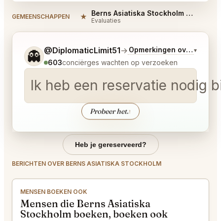
Berns Asiatiska Stockholm Reviews
★
#
GEMEENSCHAPPEN
Evaluaties
Vertel me wat je wilt.
@DiplomaticLimit51
→
Opmerkingen over Laatst
▾
👻
603
conciërges wachten op verzoeken
Ik heb een reservatie nodig
Probeer het.
↑
Heb je gereserveerd?
BERICHTEN OVER BERNS ASIATISKA STOCKHOLM
MENSEN BOEKEN OOK
Mensen die Berns Asiatiska
Stockholm boeken, boeken ook