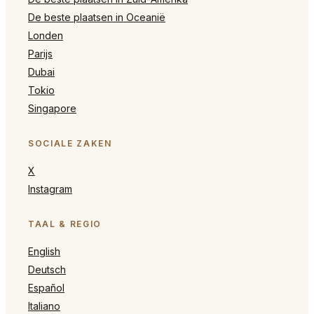
De beste plaatsen in Oceanië
Londen
Parijs
Dubai
Tokio
Singapore
SOCIALE ZAKEN
X
Instagram
TAAL & REGIO
English
Deutsch
Español
Italiano