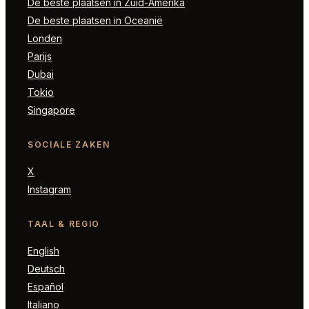
De beste plaatsen in Zuid-Amerika
De beste plaatsen in Oceanië
Londen
Parijs
Dubai
Tokio
Singapore
SOCIALE ZAKEN
X
Instagram
TAAL & REGIO
English
Deutsch
Español
Italiano