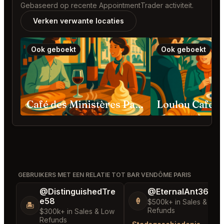
Gebaseerd op recente AppointmentTrader activiteit.
Verken verwante locaties
Ook geboekt
Ook geboekt
Café des Ministères Paris
GEBRUIKERS MET EEN RELATIE TOT BAR VENDÔME PARIS
@DistinguishedTre
@EternalAnt36
e58
🍦
$500k+ in Sales & Low
🏝️
Refunds
$300k+ in Sales & Low
Refunds