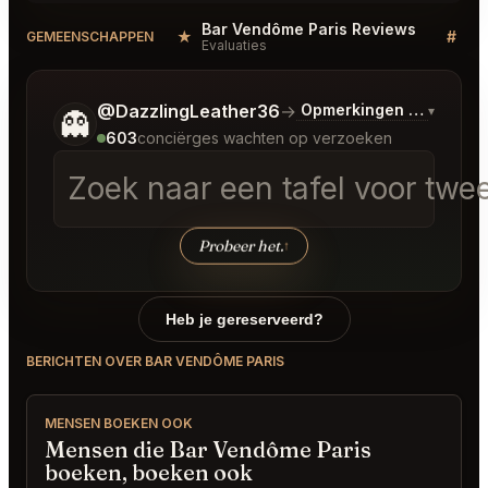
Bar Vendôme Paris Reviews
★
#
GEMEENSCHAPPEN
Evaluaties
Di
Vertel me wat je wilt.
@DazzlingLeather36
→
Opmerkingen over Laat
▾
👻
603
conciërges wachten op verzoeken
Zoek naar een tafel voor tw
Probeer het.
↑
Heb je gereserveerd?
BERICHTEN OVER BAR VENDÔME PARIS
MENSEN BOEKEN OOK
Mensen die Bar Vendôme Paris
boeken, boeken ook