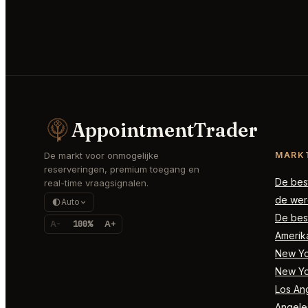
AppointmentTrader
De markt voor onmogelijke
MARK
reserveringen, premium toegang en
De best
real-time vraagsignalen.
de wer
Auto
De best
A-
100%
A+
Amerik
New Yor
New Yo
Los Ang
Angele