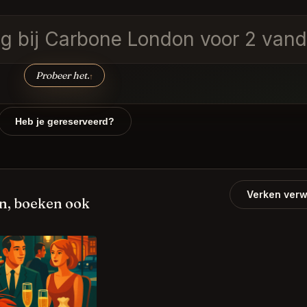
ig bij Carbone London voor 2 van
Probeer het.
↑
Heb je gereserveerd?
Verken verw
n, boeken ook