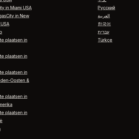
ty in Miami USA
Русский
gasCity in New
العربية
 USA
한국어
o
עברית
e plaatsen in
Türkçe
e plaatsen in
e plaatsen in
dden-Oosten &
e plaatsen in
merika
e plaatsen in
ë
n