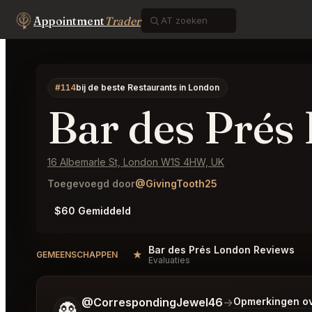
Appointment
Trader
#114
bij de beste Restaurants in London
Bar des Prés
16 Albemarle St, London W1S 4HW, UK
Toegevoegd door
@GivingTooth25
$60 Gemiddeld
Bar des Prés London Reviews
★
GEMEENSCHAPPEN
Evaluaties
Vertel me wat je wilt.
@CorrespondingJewel46
→
Opmerkingen ov
👻