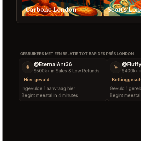
Carbone London
Scott's Lo
GEBRUIKERS MET EEN RELATIE TOT BAR DES PRÉS LONDON
@EternalAnt36
@Fluff
🍦
🦩
$500k+ in Sales & Low Refunds
$400k+ i
Hier gevuld
Kettinggesc
Ingevulde 1 aanvraag hier
Gevuld 1 gere
Begint meestal in 4 minutes
Begint meestal 