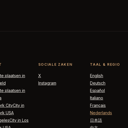
T
SOCIALE ZAKEN
TAAL & REGIO
e plaatsen in
X
English
eld
Instagram
Deutsch
e plaatsen in
Español
a
Italiano
k CityCity in
Français
rk USA
Nederlands
elesCity in Los
日本語
s USA
中文