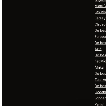
MiamiCi
Las Ve
Jersey
Chicag
De best
Europa
De best
Azië
De best
het Mi
Afrika
De best
Zuid-A
De best
Oceani
Londe
Parijs