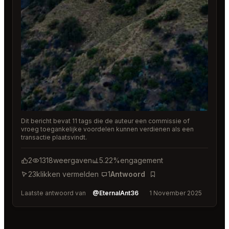
Dit bericht bevat 11 tags die de auteur een commissie of
vroeg toegankelijke voordelen kunnen verdienen als een
transactie plaatsvindt.
2
1318
weergaven
5.22%
engagement
23
klikken vermelden
1
Antwoord
Bladwijzer
Laatste antwoord van
@EternalAnt36
1 November 2025