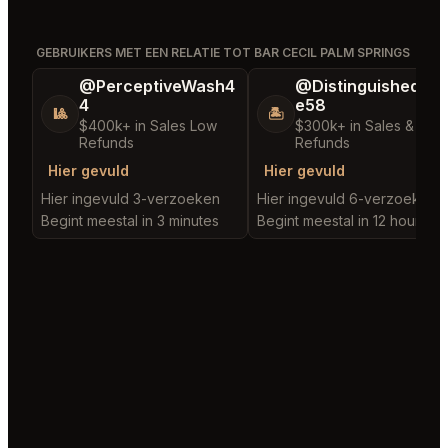
GEBRUIKERS MET EEN RELATIE TOT BAR CECIL PALM SPRINGS
@PerceptiveWash4
@DistinguishedTre
4
e58
🎱
🏝️
$400k+ in Sales Low
$300k+ in Sales & Low
Refunds
Refunds
Hier gevuld
Hier gevuld
Hier ingevuld 3-verzoeken
Hier ingevuld 6-verzoeken
Begint meestal in 3 minutes
Begint meestal in 12 hours