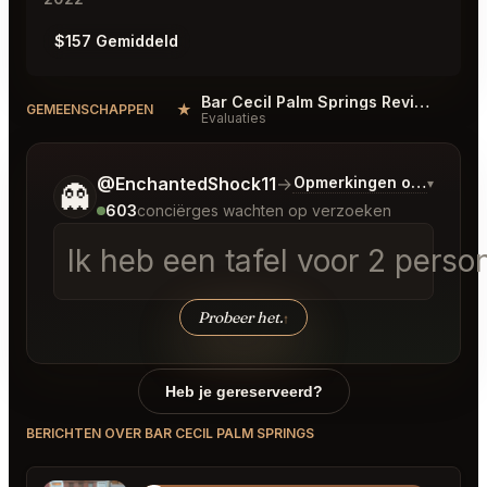
$157 Gemiddeld
Bar Cecil Palm Springs Reviews
★
#
GEMEENSCHAPPEN
Evaluaties
Vertel me wat je wilt.
@EnchantedShock11
→
Opmerkingen over Laats
▾
👻
603
conciërges wachten op verzoeken
Ik heb een tafel voor 2 perso
Probeer het.
↑
Heb je gereserveerd?
BERICHTEN OVER BAR CECIL PALM SPRINGS