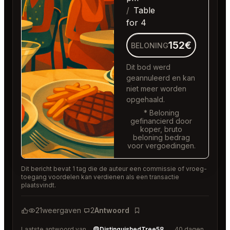
Table
for 4
152€
BELONING
Dit bod werd
geannuleerd en kan
niet meer worden
opgehaald.
* Beloning
gefinancierd door
koper, bruto
beloning bedrag
voor vergoedingen.
Dit bericht bevat 1 tag die de auteur een commissie of vroeg-
toegang voordelen kan verdienen als een transactie
plaatsvindt.
21
weergaven
2
Antwoord
Bladwijzer
Laatste antwoord van
@DistinguishedTree58
40 dagen