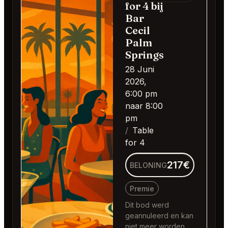
for 4 bij
Bar
Cecil
Palm
Springs
28 Juni
2026,
6:00 pm
naar 8:00
pm
Table
for 4
217€
BELONING
Premie
Dit bod werd
geannuleerd en kan
niet meer worden