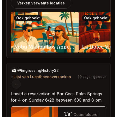
Verken verwante locaties
Ook geboekt
Ook geboekt
Nobu Malibu Los Angeles
👻
@EngrossingHistory32
in
Lijst van Luchthavenverzoeken
39 dagen geleden
I need a reservation at Bar Cecil Palm Springs
for 4 on Sunday 6/28 between 630 and 8 pm
Table
Geannuleerd