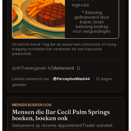
ingevuld.
* Beloning
gefinancierd door
koper, bruto
beloning bedrag
voor vergoedingen.
Dit bericht bevat 1 tag die de auteur een commissie of vroeg-
toegang voordelen kan verdienen als een transactie
plaatsvindt.
17
weergaven
5
Antwoord
Bladwijzer
Laatste antwoord van
@PerceptiveWash44
22 dagen
geleden
MENSEN BOEKEN OOK
Mensen die Bar Cecil Palm Springs
boeken, boeken ook
Gebaseerd op recente AppointmentTrader activiteit.