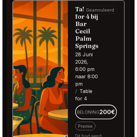
Table
Geannuleerd
for 4 bij
Bar
Cecil
Palm
Springs
28 Juni
2026,
6:00 pm
naar 8:00
pm
Table
for 4
200€
BELONING
Premie
Dit bod werd