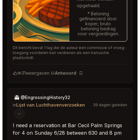
opgehaald.
* Beloning
gefinancierd door
koper, bruto
beloning bedrag
voor vergoedingen.
Dit bericht bevat 1 tag die de auteur een commissie of vroeg-
toegang voordelen kan verdienen als een transactie
plaatsvindt.
31
weergaven
Antwoord
Bladwijzer
👻
@EngrossingHistory32
in
Lijst van Luchthavenverzoeken
39 dagen geleden
I need a reservation at Bar Cecil Palm Springs
for 4 on Sunday 6/28 between 630 and 8 pm