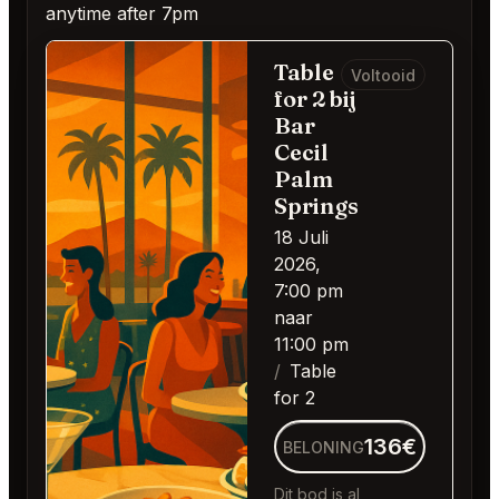
anytime after 7pm
Table
Voltooid
for 2 bij
Bar
Cecil
Palm
Springs
18 Juli
2026,
7:00 pm
naar
11:00 pm
Table
for 2
136€
BELONING
Dit bod is al