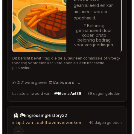
geannuleerd en kan
niet meer worden
opgehaald.
* Beloning
gefinancierd door
koper, bruto
beloning bedrag
voor vergoedingen.
Dit bericht bevat 1 tag die de auteur een commissie of vroeg-
toegang voordelen kan verdienen als een transactie
plaatsvindt.
21
weergaven
1
Antwoord
Bladwijzer
Laatste antwoord van
@EternalAnt36
39 dagen geleden
👻
@EngrossingHistory32
in
Lijst van Luchthavenverzoeken
40 dagen geleden