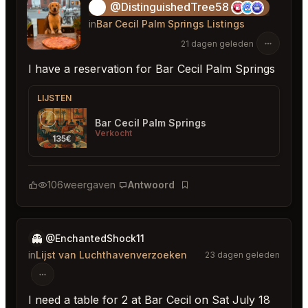
@DistinguishedTree58
🏝️
in
Bar Cecil Palm Springs Listings
21 dagen geleden
I have a reservation for Bar Cecil Palm Springs
LIJSTEN
Bar Cecil Palm Springs
Verkocht
135€
106
weergaven
Antwoord
Bladwijzer
👻
@EnchantedShock11
in
Lijst van Luchthavenverzoeken
23 dagen geleden
I need a table for 2 at Bar Cecil on Sat July 18