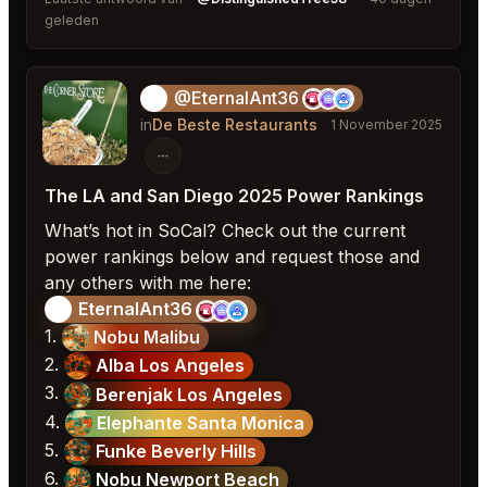
geleden
@EternalAnt36
🍦
in
De Beste Restaurants
1 November 2025
The LA and San Diego 2025 Power Rankings
What’s hot in SoCal? Check out the current
power rankings below and request those and
any others with me here:
EternalAnt36
🍦
1.
Nobu Malibu
2.
Alba Los Angeles
3.
Berenjak Los Angeles
4.
Elephante Santa Monica
5.
Funke Beverly Hills
6.
Nobu Newport Beach