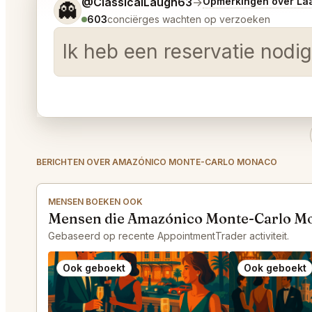
Vertel me wat je wilt.
@ClassicalLaugh63
→
Opmerkingen over La
👻
603
conciërges wachten op verzoeken
Ik heb een reservatie nodig 
BERICHTEN OVER AMAZÓNICO MONTE-CARLO MONACO
MENSEN BOEKEN OOK
Mensen die Amazónico Monte-Carlo Mo
Gebaseerd op recente AppointmentTrader activiteit.
Ook geboekt
Ook geboekt