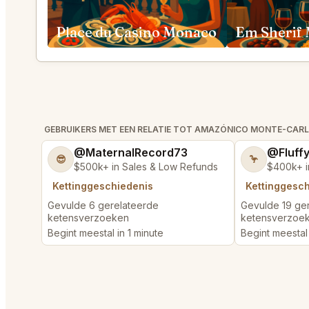
Place du Casino Monaco
GEBRUIKERS MET EEN RELATIE TOT AMAZÓNICO MONTE-CA
@MaternalRecord73
@Fluff
😎
🦩
$500k+ in Sales & Low Refunds
$400k+ i
Kettinggeschiedenis
Kettinggesc
Gevulde 6 gerelateerde
Gevulde 19 ge
ketensverzoeken
ketensverzoe
Begint meestal in 1 minute
Begint meestal 