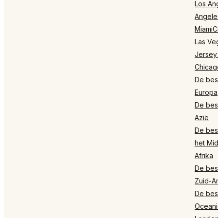
Los Ang
Angele
MiamiCi
Las Ve
Jersey
Chicag
De best
Europa
De best
Azië
De best
het Mi
Afrika
De best
Zuid-A
De best
Oceani