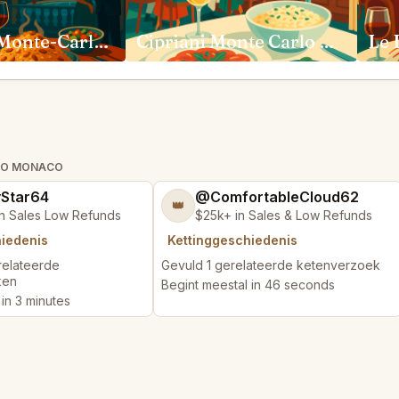
Em Sherif Monte-Carlo Monaco
Cipriani Monte Carlo Monaco
RLO MONACO
yStar64
@ComfortableCloud62
👑
n Sales Low Refunds
$25k+ in Sales & Low Refunds
hiedenis
Kettinggeschiedenis
relateerde
Gevuld 1 gerelateerde ketenverzoek
ken
Begint meestal in 46 seconds
in 3 minutes