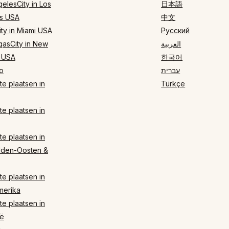
elesCity in Los
日本語
s USA
中文
ty in Miami USA
Русский
gasCity in New
العربية
 USA
한국어
o
עברית
e plaatsen in
Türkçe
e plaatsen in
e plaatsen in
dden-Oosten &
e plaatsen in
merika
e plaatsen in
ë