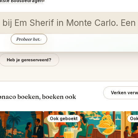
atste Bodsbedragen
▾
bij Em Sherif in Monte Carlo. Een t
Probeer het.
↑
Heb je gereserveerd?
Verken verw
naco boeken, boeken ook
Ook geboekt
Ook