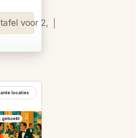
afel voor 2, op 10 of 11 a
ante locaties
 geboekt
Ook geboekt