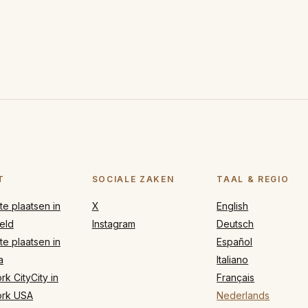
T
SOCIALE ZAKEN
TAAL & REGIO
e plaatsen in
X
English
eld
Instagram
Deutsch
e plaatsen in
Español
a
Italiano
k CityCity in
Français
rk USA
Nederlands