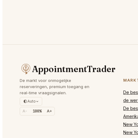
AppointmentTrader
De markt voor onmogelijke
MARK
reserveringen, premium toegang en
De best
real-time vraagsignalen.
de wer
Auto
De best
A-
100%
A+
Amerik
New Yor
New Yo