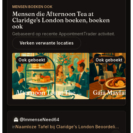
MENSEN BOEKEN OOK
Mensen die Afternoon Tea at
Claridge's London boeken, boeken
ook
Gebaseerd op recente AppointmentTrader activiteit.
Verken verwante locaties
Ook geboekt
Ook geboekt
Afternoon Tea at The Ritz London
Gaia Mayfair
👻
@ImmenseNeed64
in
Naamloze Tafel bij Claridge's London Beoordelingen