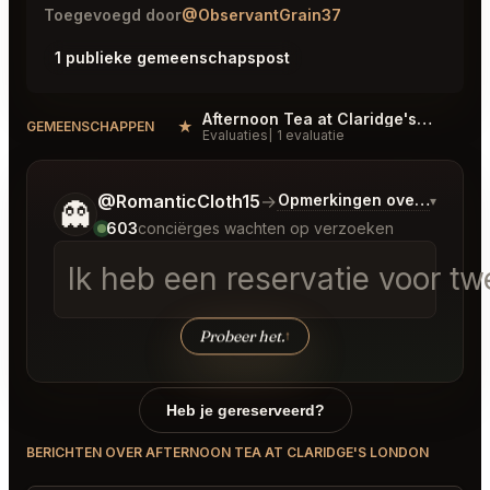
Toegevoegd door
@ObservantGrain37
1 publieke gemeenschapspost
Afternoon Tea at Claridge's London Reviews
★
#
GEMEENSCHAPPEN
Evaluaties
1 evaluatie
Vertel me wat je wilt.
@RomanticCloth15
→
Opmerkingen over Laatste
▾
👻
603
conciërges wachten op verzoeken
Ik heb een reservatie voor 
Probeer het.
↑
Heb je gereserveerd?
BERICHTEN OVER AFTERNOON TEA AT CLARIDGE'S LONDON