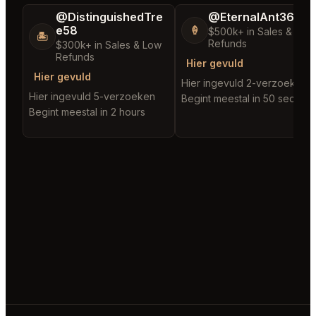
@DistinguishedTre
@EternalAnt36
e58
🍦
$500k+ in Sales & Low
🏝️
Refunds
$300k+ in Sales & Low
Refunds
Hier gevuld
Hier gevuld
Hier ingevuld 2-verzoeken
Hier ingevuld 5-verzoeken
Begint meestal in 50 second
Begint meestal in 2 hours