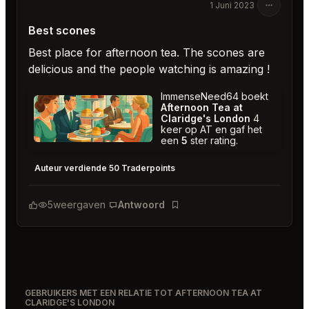
1 Juni 2023
Best scones
Best place for afternoon tea. The scones are
delicious and the people watching is amazing !
ImmenseNeed64 boekt
Afternoon Tea at
Claridge's London
4
keer op AT en gaf het
een
5
ster rating.
Afternoon Tea at Claridge's London
★
★
★
★
★
5
Auteur verdiende 50 Traderpoints
5
weergaven
Antwoord
Bladwijzer
GEBRUIKERS MET EEN RELATIE TOT AFTERNOON TEA AT
CLARIDGE'S LONDON