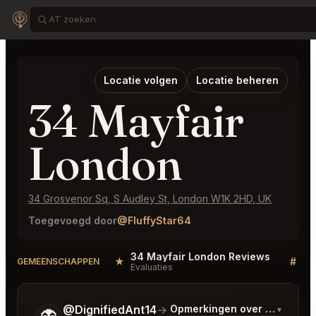
Locatie volgen
Locatie beheren
34 Mayfair
London
34 Grosvenor Sq, S Audley St, London W1K 2HD, UK
Toegevoegd door
@FluffyStar64
34 Mayfair London Reviews
★
#
GEMEENSCHAPPEN
Evaluaties
Di
Vertel me wat je wilt.
@DignifiedAnt14
→
Opmerkingen over Laatste 
▾