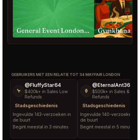
General Event London Requests
Gymkhana Lo
GEBRUIKERS MET EEN RELATIE TOT 34 MAYFAIR LONDON
@FluffyStar64
@EternalAnt36
🦩
🍦
$400k+ in Sales Low
$500k+ in Sales & Low
Refunds
Refunds
Stadsgeschiedenis
Stadsgeschiedenis
Ingevulde 143-verzoeken in
Ingevulde 140-verzoeken in
de buurt
de buurt
Begint meestal in 3 minutes
Begint meestal in 5 minutes