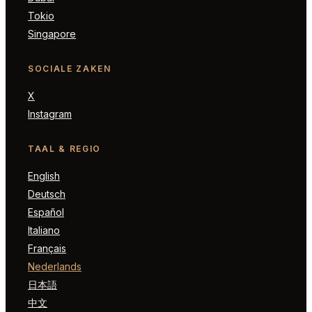
Tokio
Singapore
SOCIALE ZAKEN
X
Instagram
TAAL & REGIO
English
Deutsch
Español
Italiano
Français
Nederlands
日本語
中文