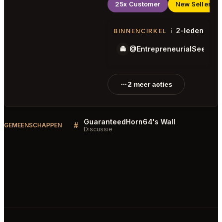
25x Customer
New Seller
2-leden
i
BINNENCIRKEL
@EntrepreneurialSeed60
👻
2 meer acties
GuaranteedHorn64's Wall
#
GEMEENSCHAPPEN
Discussie