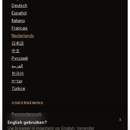
Deutsch
Español
Italiano
Français
Nederlands
日本語
中文
Русский
العربية
한국어
עברית
Türkçe
ONDERNEMING
Personderzoek
x
Partner worden
English gebruiken?
Uw browser is ingesteld op English. Verander