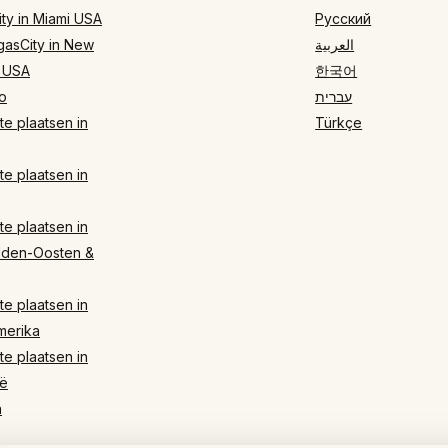
ty in Miami USA
Русский
gasCity in New
العربية
 USA
한국어
o
עברית
e plaatsen in
Türkçe
e plaatsen in
e plaatsen in
dden-Oosten &
e plaatsen in
merika
e plaatsen in
ë
n