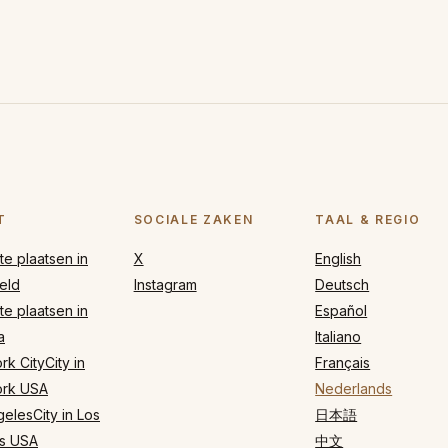
T
SOCIALE ZAKEN
TAAL & REGIO
e plaatsen in
X
English
eld
Instagram
Deutsch
e plaatsen in
Español
a
Italiano
k CityCity in
Français
rk USA
Nederlands
elesCity in Los
日本語
s USA
中文