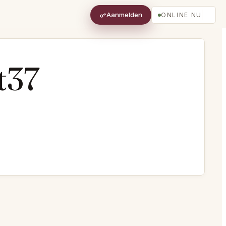
Aanmelden
ONLINE NU
t37