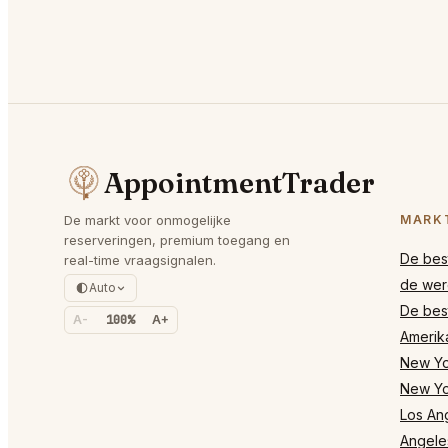
AppointmentTrader
De markt voor onmogelijke
MARK
reserveringen, premium toegang en
De best
real-time vraagsignalen.
de wer
Auto
De best
A-
100%
A+
Amerik
New Yor
New Yo
Los Ang
Angele