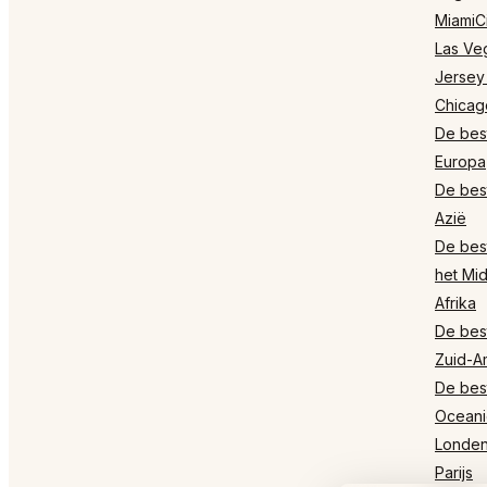
MiamiCi
Las Ve
Jersey
Chicag
De best
Europa
De best
Azië
De best
het Mi
Afrika
De best
Zuid-A
De best
Oceani
Londe
Parijs