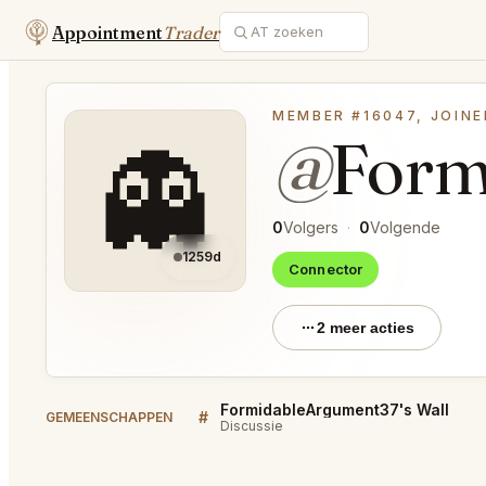
Appointment
Trader
MEMBER #16047, JOINE
@
Form
👻
0
Volgers
·
0
Volgende
1259d
Connector
2 meer acties
FormidableArgument37's Wall
#
GEMEENSCHAPPEN
Discussie