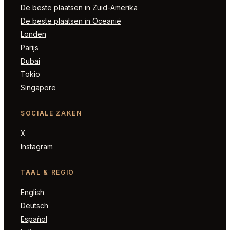
De beste plaatsen in Zuid-Amerika
De beste plaatsen in Oceanië
Londen
Parijs
Dubai
Tokio
Singapore
SOCIALE ZAKEN
X
Instagram
TAAL & REGIO
English
Deutsch
Español