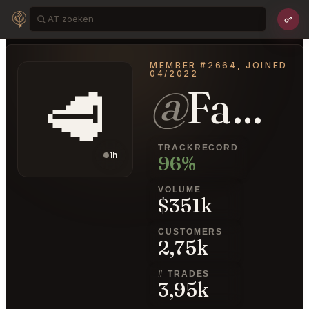
MEMBER #2664, JOINED
04/2022
🥩
@
FamousStation67
TRACKRECORD
1h
96%
VOLUME
$351k
CUSTOMERS
2,75k
# TRADES
3,95k