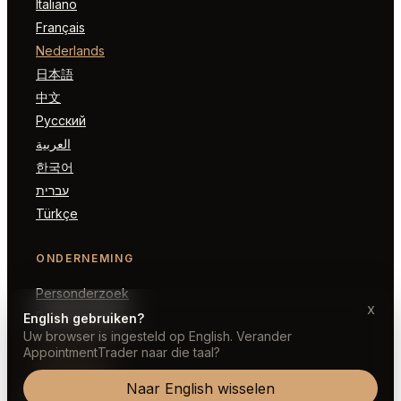
Italiano
Français
Nederlands
日本語
中文
Русский
العربية
한국어
עברית
Türkçe
ONDERNEMING
Personderzoek
x
Partner worden
English gebruiken?
Uw browser is ingesteld op English. Verander
AppointmentTrader naar die taal?
JURIDISCH
Naar English wisselen
Voorwaarden