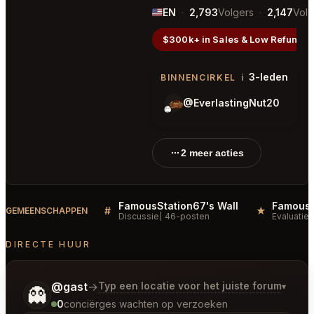
EN
·
2,793
Volgers
·
2,147
Vol
$300k+ in Sales & Low Refunds
3-leden
i
BINNENCIRKEL
@EverlastingNut20
👻
👻
2 meer acties
FamousStation67's Wall
#
★
GEMEENSCHAPPEN
Discussie
46-posten
Evaluaties
DIRECTE HUUR
Vertel me wat je wilt.
@gast
→
Typ een locatie voor het juiste forum
▾
👻
0
conciërges wachten op verzoeken