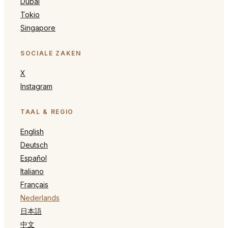
Dubai
Tokio
Singapore
SOCIALE ZAKEN
X
Instagram
TAAL & REGIO
English
Deutsch
Español
Italiano
Français
Nederlands
日本語
中文