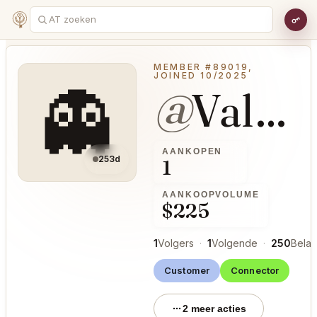
MEMBER #89019,
JOINED 10/2025
👻
@
ValiantFlag32
AANKOPEN
253d
1
AANKOOPVOLUME
$225
1
Volgers
·
1
Volgende
·
250
Bela
Customer
Connector
2 meer acties