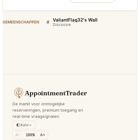
ValiantFlag32's Wall
#
GEMEENSCHAPPEN
Discussie
AppointmentTrader
De markt voor onmogelijke
reserveringen, premium toegang en
real-time vraagsignalen.
Auto
A-
100%
A+