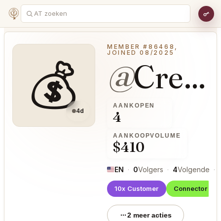
MEMBER #86468,
JOINED 08/2025
💰
@
CreativeTendency56
AANKOPEN
4d
4
AANKOOPVOLUME
$410
EN
·
0
Volgers
·
4
Volgende
·
10x Customer
Connector
2 meer acties