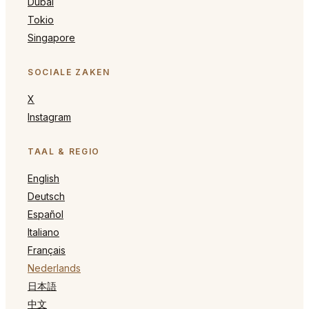
Dubai
Tokio
Singapore
SOCIALE ZAKEN
X
Instagram
TAAL & REGIO
English
Deutsch
Español
Italiano
Français
Nederlands
日本語
中文