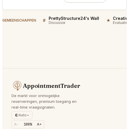
PrettyStructure24's Wall
#
★
GEMEENSCHAPPEN
Discussie
Evaluatie
AppointmentTrader
De markt voor onmogelijke
reserveringen, premium toegang en
real-time vraagsignalen.
Auto
A-
100%
A+