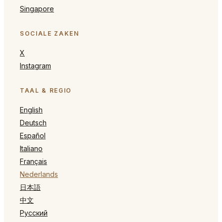
Singapore
SOCIALE ZAKEN
X
Instagram
TAAL & REGIO
English
Deutsch
Español
Italiano
Français
Nederlands
日本語
中文
Русский