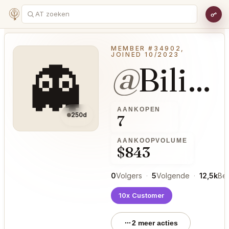
MEMBER #34902,
JOINED 10/2023
👻
@
BilingualOil66
AANKOPEN
250d
7
AANKOOPVOLUME
$843
0
Volgers
·
5
Volgende
·
12,5k
Be
10x Customer
2 meer acties