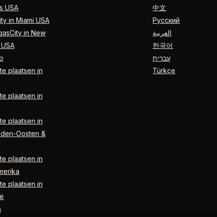
s USA
中文
ty in Miami USA
Русский
gasCity in New
العربية
 USA
한국어
o
עברית
e plaatsen in
Türkçe
e plaatsen in
e plaatsen in
dden-Oosten &
e plaatsen in
merika
e plaatsen in
ë
n