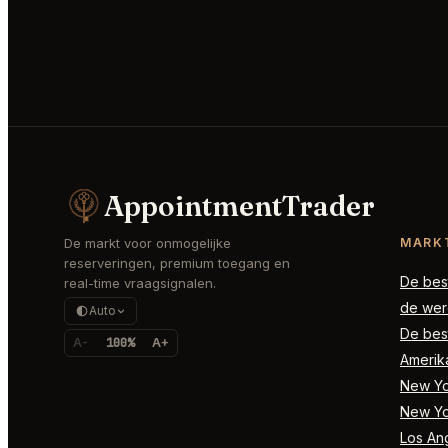
AppointmentTrader
De markt voor onmogelijke
MARK
reserveringen, premium toegang en
De best
real-time vraagsignalen.
de wer
Auto
De best
A-
100%
A+
Amerik
New Yor
New Yo
Los Ang