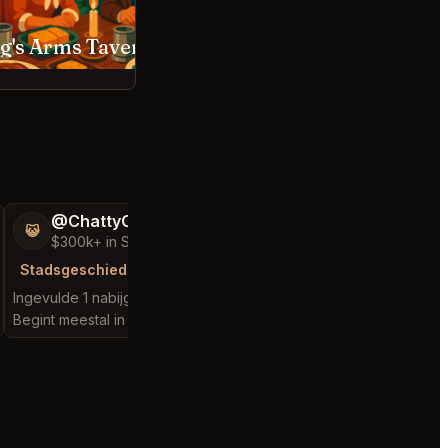
King's Arms Tavern Williamsburg
Orion's Roof Virginia Bea
@ChattyChain37
😺
$300k+ in Sales & Low Refunds
Stadsgeschiedenis
Ingevulde 1 nabijgelegen aanvraag
Begint meestal in 1 minute