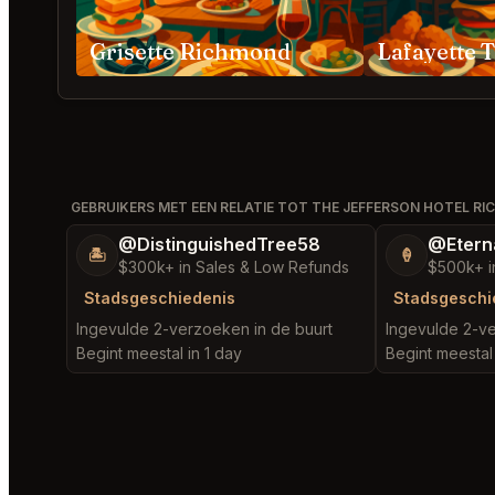
Grisette Richmond
GEBRUIKERS MET EEN RELATIE TOT THE JEFFERSON HOTEL R
@DistinguishedTree58
@Etern
🏝️
🍦
$300k+ in Sales & Low Refunds
$500k+ i
Stadsgeschiedenis
Stadsgeschi
Ingevulde 2-verzoeken in de buurt
Ingevulde 2-ve
Begint meestal in 1 day
Begint meestal 