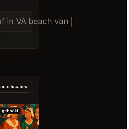
oof in VA beach vanavond na 18
ante locaties
 geboekt
Ook geboekt