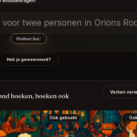
e Bodsbedragen
▾
g voor twee personen in Orions R
Probeer het.
↑
Heb je gereserveerd?
Verken verw
ond boeken, boeken ook
Ook geboekt
Ook