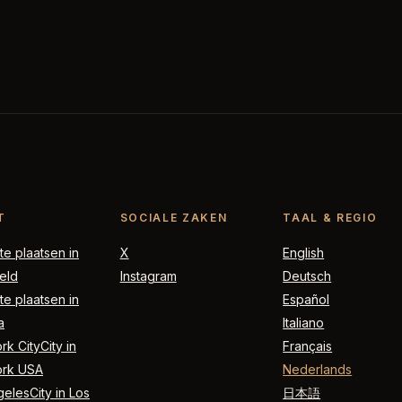
T
SOCIALE ZAKEN
TAAL & REGIO
e plaatsen in
X
English
eld
Instagram
Deutsch
e plaatsen in
Español
a
Italiano
k CityCity in
Français
rk USA
Nederlands
elesCity in Los
日本語