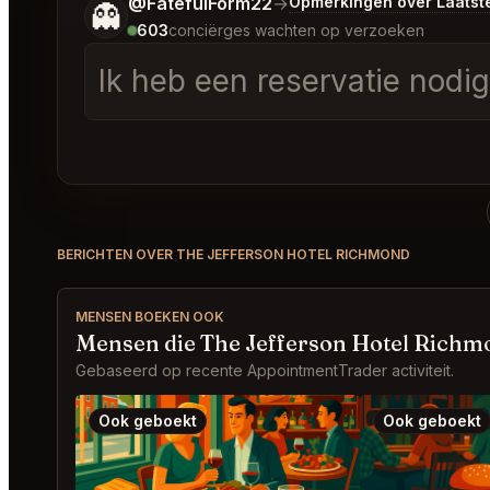
Vertel me wat je wilt.
@FatefulForm22
→
Opmerkingen over Laatst
👻
603
conciërges wachten op verzoeken
Ik heb een reservatie nodi
BERICHTEN OVER THE JEFFERSON HOTEL RICHMOND
MENSEN BOEKEN OOK
Mensen die The Jefferson Hotel Richm
Gebaseerd op recente AppointmentTrader activiteit.
Ook geboekt
Ook geboekt