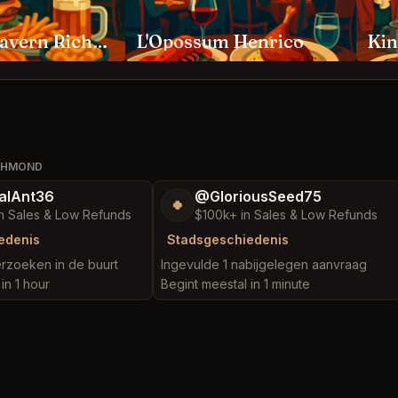
Lafayette Tavern Richmond
L'Opossum Henrico
ICHMOND
alAnt36
@GloriousSeed75
🍀
n Sales & Low Refunds
$100k+ in Sales & Low Refunds
edenis
Stadsgeschiedenis
rzoeken in de buurt
Ingevulde 1 nabijgelegen aanvraag
in 1 hour
Begint meestal in 1 minute