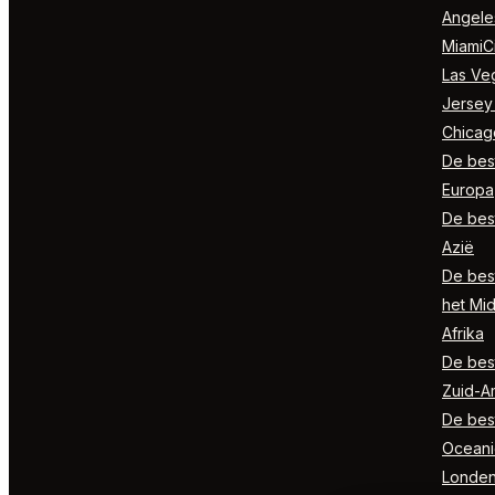
Angele
MiamiCi
Las Ve
Jersey
Chicag
De best
Europa
De best
Azië
De best
het Mi
Afrika
De best
Zuid-A
De best
Oceani
Londe