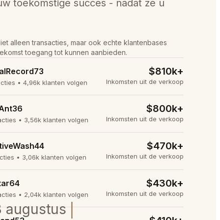
uw toekomstige succes - nadat ze u
t alleen transacties, maar ook echte klantenbases
ekomst toegang tot kunnen aanbieden.
$810k+
alRecord73
Inkomsten uit de verkoop
acties • 4,96k klanten volgen
$800k+
Ant36
Inkomsten uit de verkoop
acties • 3,56k klanten volgen
$470k+
tiveWash44
Inkomsten uit de verkoop
cties • 3,06k klanten volgen
$430k+
tar64
Inkomsten uit de verkoop
acties • 2,04k klanten volgen
28 augustus
│