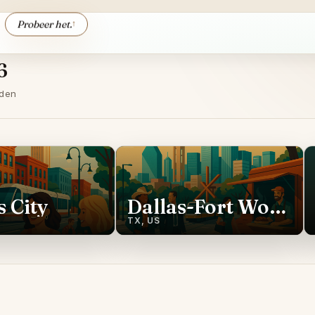
Probeer het.
↑
6
nden
 City
Dallas-Fort Worth
TX, US