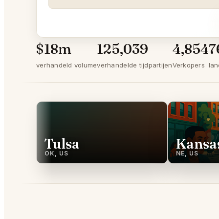
$18m
125,039
4,854
7
verhandeld volume
verhandelde tijdpartijen
Verkopers
la
Tulsa
Kansas
OK, US
NE, US