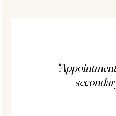
“AppointmentT
secondary