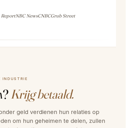
 Report
NBC News
CNBC
Grub Street
E INDUSTRIE
n?
Krijg betaald.
onder geld verdienen hun relaties op
den om hun geheimen te delen, zullen