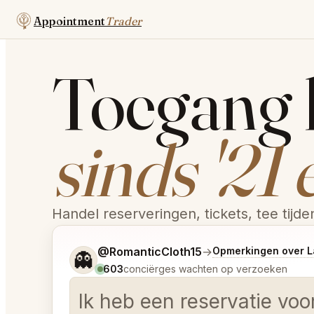
Appointment
Trader
Toegang 
sinds '21 
Handel reserveringen, tickets, tee tijd
Vertel me wat je wilt.
@RomanticCloth15
→
Opmerkingen over L
👻
603
conciërges wachten op verzoeken
Ik heb een reservatie vo