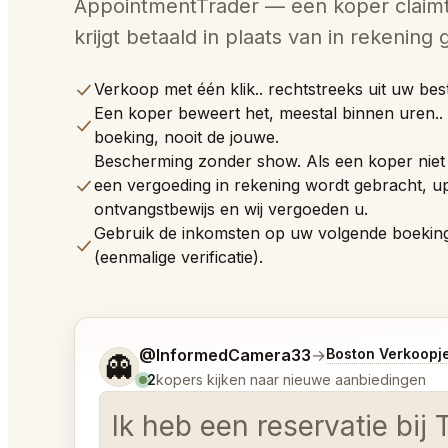
AppointmentTrader — een koper claimt
krijgt betaald in plaats van in rekening
Verkoop met één klik.. rechtstreeks uit uw be
Een koper beweert het, meestal binnen uren.
boeking, nooit de jouwe.
Bescherming zonder show. Als een koper nie
een vergoeding in rekening wordt gebracht, u
ontvangstbewijs en wij vergoeden u.
Gebruik de inkomsten op uw volgende boeking
(eenmalige verificatie).
Vertel me wat je wilt.
@InformedCamera33
→
Boston Verkoopj
👻
2
kopers kijken naar nieuwe aanbiedingen
Ik heb een reservatie bij