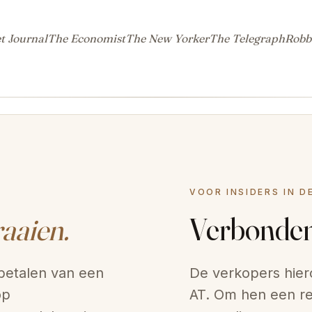
t Journal
The Economist
The New Yorker
The Telegraph
Robb
VOOR INSIDERS IN D
aaien.
Verbonde
 betalen van een
De verkopers hier
op
AT. Om hen een re