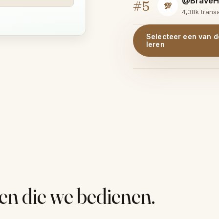
@BraveH
#5
💯
4,38k transa
Selecteer een van d
leren
en die we bedienen.