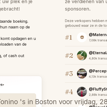
 uw plek en je
ze verdienen van 
 gebracht!
sponsoren.
Deze verkopers hebben nie
staande boeking.
gebouwd waar ze in de to
. hun naam op de
@Matern
#1
😎
t komt opdagen en u
7,08k trans
ploaden van de
@Eternal
#2
, of cash out
4,80k trans
@Percep
#3
4,13k transa
es
▾
@FluffyS
#4
2,88k trans
 Tonino 's in Boston voor vrijdag, 