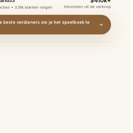
$410k+
and53
Inkomsten uit de verkoop
cties • 3,18k klanten volgen
e beste verdieners om je het speelboek te