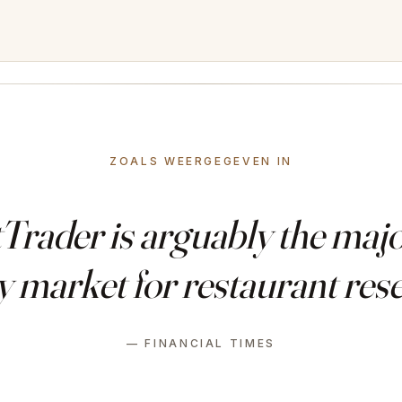
ZOALS WEERGEGEVEN IN
rader is arguably the major
 market for restaurant rese
— FINANCIAL TIMES