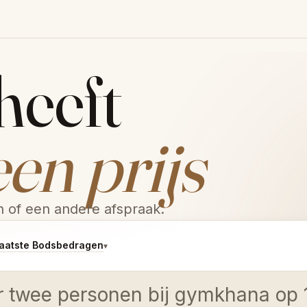
heeft
een prijs
en of een andere afspraak.
aatste Bodsbedragen
▾
or twee personen bij gymkhana op 