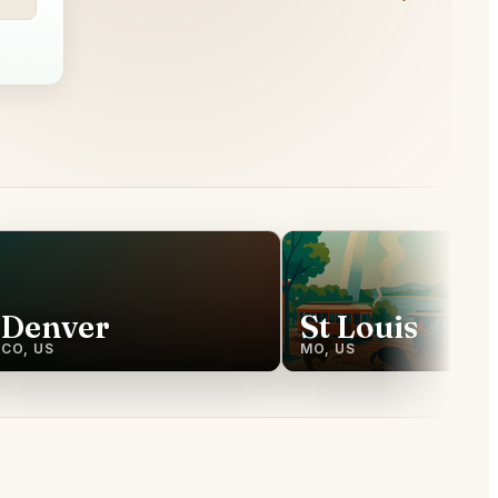
Denver
St Louis
CO, US
MO, US