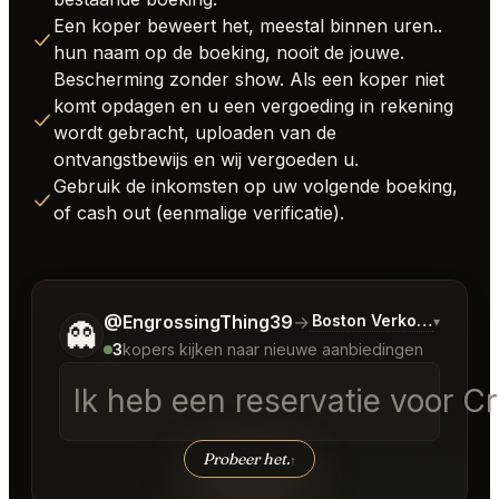
Een koper beweert het, meestal binnen uren..
hun naam op de boeking, nooit de jouwe.
Bescherming zonder show. Als een koper niet
komt opdagen en u een vergoeding in rekening
wordt gebracht, uploaden van de
ontvangstbewijs en wij vergoeden u.
Gebruik de inkomsten op uw volgende boeking,
of cash out (eenmalige verificatie).
Vertel me wat je wilt.
@EngrossingThing39
→
Boston Verkoopjes
▾
👻
3
kopers kijken naar nieuwe aanbiedingen
Ik heb een reservatie voor C
Probeer het.
↑