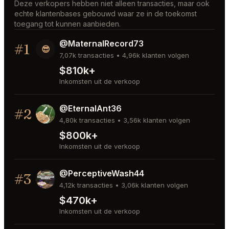
Deze verkopers hebben niet alleen transacties, maar ook
echte klantenbases gebouwd waar ze in de toekomst
toegang tot kunnen aanbieden.
@MaternalRecord73
#1
😎
7,07k transacties • 4,96k klanten volgen
$810k+
Inkomsten uit de verkoop
@EternalAnt36
#2
4,80k transacties • 3,56k klanten volgen
$800k+
Inkomsten uit de verkoop
@PerceptiveWash44
#3
4,12k transacties • 3,06k klanten volgen
$470k+
Inkomsten uit de verkoop