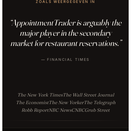
ZOALS WEERGEGEVEN IN
“AppointmentTrader is arguably the
major player in the secondary
market for restaurant reservations.”
— FINANCIAL TIMES
The New York Times
The Wall Street Journal
The Economist
The New Yorker
The Telegraph
Robb Report
NBC News
CNBC
Grub Street