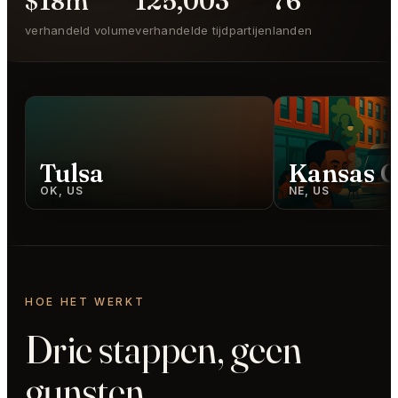
$18m
125,003
76
verhandeld volume
verhandelde tijdpartijen
landen
Tulsa
Kansas C
OK, US
NE, US
HOE HET WERKT
Drie stappen, geen
gunsten.