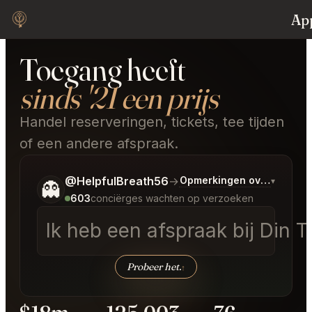
Appointment
Trader
Toegang heeft
sinds '21 een prijs
Handel reserveringen, tickets, tee tijden
of een andere afspraak.
Vertel me wat je wilt.
@HelpfulBreath56
→
Opmerkingen over Laatst
▾
👻
603
conciërges wachten op verzoeken
Ik heb een afspraak bij Din 
Probeer het.
↑