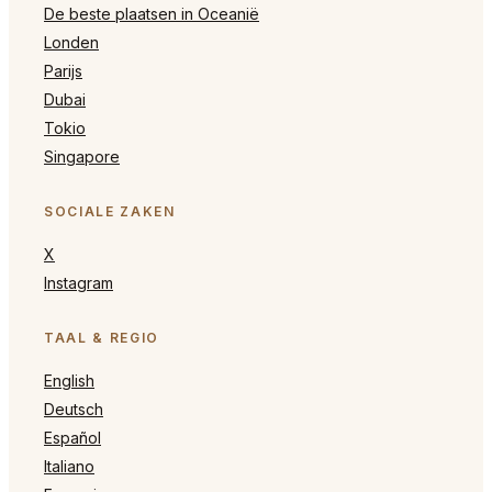
De beste plaatsen in Oceanië
Londen
Parijs
Dubai
Tokio
Singapore
SOCIALE ZAKEN
X
Instagram
TAAL & REGIO
English
Deutsch
Español
Italiano