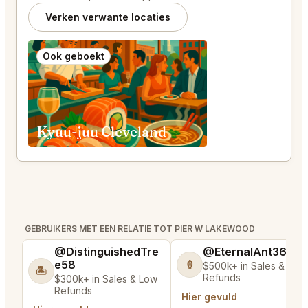
Verken verwante locaties
Ook geboekt
Kyuu-juu Cleveland
GEBRUIKERS MET EEN RELATIE TOT PIER W LAKEWOOD
@DistinguishedTre
@EternalAnt36
e58
🍦
$500k+ in Sales & Low
🏝️
Refunds
$300k+ in Sales & Low
Refunds
Hier gevuld