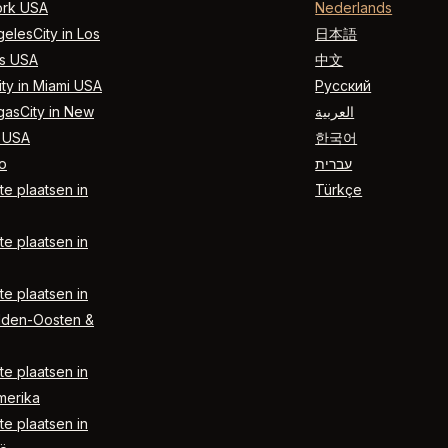
rk USA
Nederlands
elesCity in Los
日本語
s USA
中文
ty in Miami USA
Русский
gasCity in New
العربية
 USA
한국어
o
עברית
e plaatsen in
Türkçe
e plaatsen in
e plaatsen in
dden-Oosten &
e plaatsen in
merika
e plaatsen in