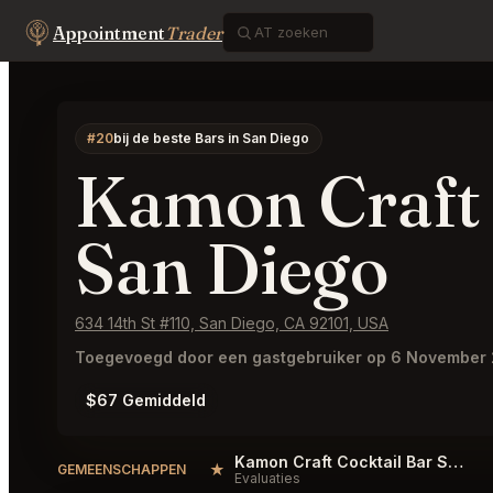
Appointment
Trader
#20
bij de beste Bars in San Diego
Kamon Craft 
San Diego
634 14th St #110, San Diego, CA 92101, USA
Toegevoegd door een gastgebruiker op 6 November
$67 Gemiddeld
Kamon Craft Cocktail Bar San Diego Reviews
★
GEMEENSCHAPPEN
Evaluaties