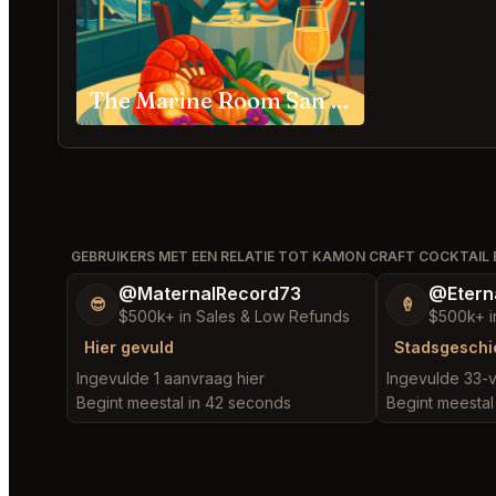
The Marine Room San Diego
GEBRUIKERS MET EEN RELATIE TOT KAMON CRAFT COCKTAIL 
@MaternalRecord73
@Etern
😎
🍦
$500k+ in Sales & Low Refunds
$500k+ i
Hier gevuld
Stadsgeschi
Ingevulde 1 aanvraag hier
Ingevulde 33-v
Begint meestal in 42 seconds
Begint meestal 