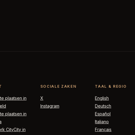
T
SOCIALE ZAKEN
TAAL & REGIO
e plaatsen in
X
English
eld
Instagram
Deutsch
e plaatsen in
Español
a
Italiano
k CityCity in
Français