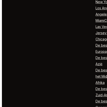
New Yo
Los Ang
Angele
MiamiCi
Las Ve
Jersey
Chicag
De best
Europa
De best
Azië
De best
het Mi
Afrika
De best
Zuid-A
De best