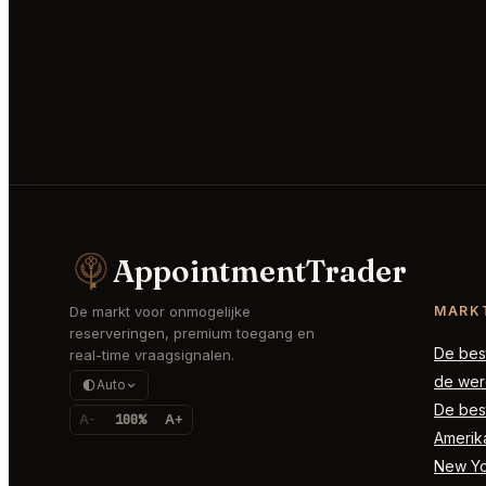
AppointmentTrader
De markt voor onmogelijke
MARK
reserveringen, premium toegang en
De best
real-time vraagsignalen.
de wer
Auto
De best
A-
100%
A+
Amerik
New Yor