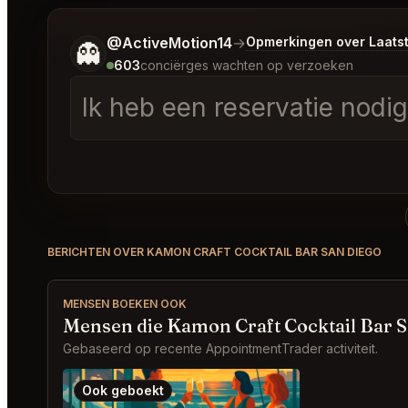
Vertel me wat je wilt.
@ActiveMotion14
→
Opmerkingen over Laats
👻
603
conciërges wachten op verzoeken
Ik heb een reservatie nodi
BERICHTEN OVER KAMON CRAFT COCKTAIL BAR SAN DIEGO
MENSEN BOEKEN OOK
Mensen die Kamon Craft Cocktail Bar 
Gebaseerd op recente AppointmentTrader activiteit.
Ook geboekt