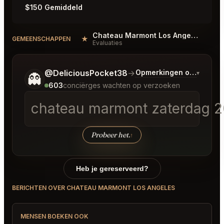
$150 Gemiddeld
Chateau Marmont Los Angeles Reviews
★
GEMEENSCHAPPEN
Evaluaties
Vertel me wat je wilt.
@DeliciousPocket38
→
Opmerkingen over Laats
▾
👻
603
conciërges wachten op verzoeken
chateau marmont zaterdag 20
Probeer het.
↑
Heb je gereserveerd?
BERICHTEN OVER CHATEAU MARMONT LOS ANGELES
MENSEN BOEKEN OOK