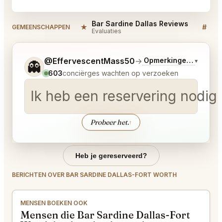
Bar Sardine Dallas Reviews
★
#
GEMEENSCHAPPEN
Evaluaties
Dis
Vertel me wat je wilt.
@EffervescentMass50
→
Opmerkingen over La
▾
👻
603
conciërges wachten op verzoeken
Ik heb een reservering nodig 
Probeer het.
↑
Heb je gereserveerd?
BERICHTEN OVER BAR SARDINE DALLAS-FORT WORTH
MENSEN BOEKEN OOK
Mensen die Bar Sardine Dallas-Fort