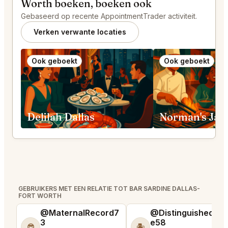
Worth boeken, boeken ook
Gebaseerd op recente AppointmentTrader activiteit.
Verken verwante locaties
Ook geboekt
Ook geboekt
Delilah Dallas
GEBRUIKERS MET EEN RELATIE TOT BAR SARDINE DALLAS-
FORT WORTH
@MaternalRecord7
@DistinguishedTre
3
e58
😎
🏝️