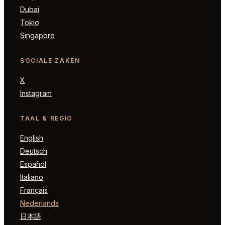
Dubai
Tokio
Singapore
SOCIALE ZAKEN
X
Instagram
TAAL & REGIO
English
Deutsch
Español
Italiano
Français
Nederlands
日本語