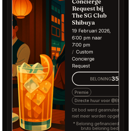
Concierge
Request bij
The SG Club
Shibuya
19 Februari 2026,
6:00 pm naar
7:00 pm
Custom
Concierge
Request
359€
BELONING
Premie
Directe huur voor @Eternal
Dit bod werd geannuleerd en
niet meer worden opgehaald.
* Beloning gefinancierd door
bruto beloning bedrag vo