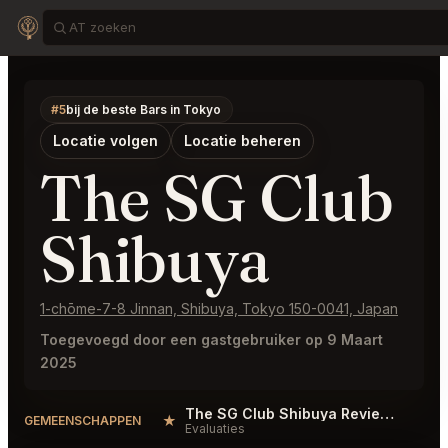
#5
bij de beste Bars in Tokyo
Locatie volgen
Locatie beheren
The SG Club
Shibuya
1-chōme-7-8 Jinnan, Shibuya, Tokyo 150-0041, Japan
Toegevoegd door een gastgebruiker op 9 Maart
2025
The SG Club Shibuya Reviews
★
GEMEENSCHAPPEN
Evaluaties