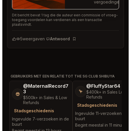
vergoedingen.
Dit bericht bevat 1 tag die de auteur een commissie of vroeg-
toegang voordelen kan verdienen als een transactie
plaatsvindt.
5
weergaven
Antwoord
Bladwijzer
GEBRUIKERS MET EEN RELATIE TOT THE SG CLUB SHIBUYA
@MaternalRecord7
@FluffyStar64
3
🦩
$400k+ in Sales Low
😎
Refunds
$500k+ in Sales & Low
Refunds
Stadsgeschiedenis
Stadsgeschiedenis
Ingevulde 11-verzoeken in d
buurt
Ingevulde 7-verzoeken in de
buurt
Begint meestal in 11 minutes
Begint meestal in 13 hours