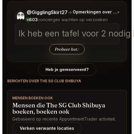
Vertel me wat je wilt.
@GigglingSkirt27
→
Opmerkingen over Laatste 
▾
👻
603
conciërges wachten op verzoeken
Ik heb een tafel voor 2 nodi
Probeer het.
↑
Heb je gereserveerd?
BERICHTEN OVER THE SG CLUB SHIBUYA
MENSEN BOEKEN OOK
Mensen die The SG Club Shibuya
boeken, boeken ook
Gebaseerd op recente AppointmentTrader activiteit.
Verken verwante locaties