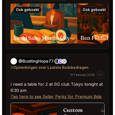
Ook geboekt
Ook geboekt
Sushi Saito Minato City
@BustlingHope77
👻
in
Opmerkingen over Laatste Bodsbedragen
19 Februari 2026
I need a table for 2 at SG club Tokyo tonight at
6:30 pm
Tap here to see Seller Perks for Premium Bids
Custom
Geannu