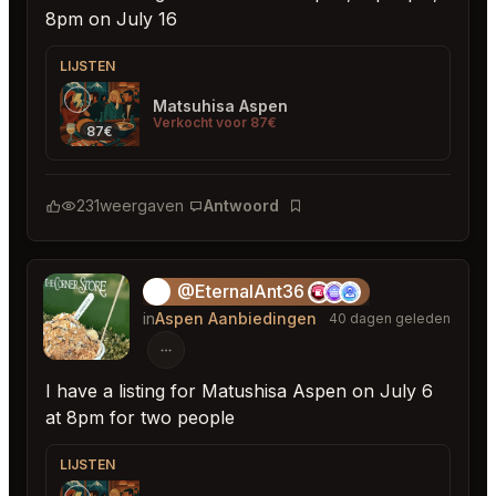
8pm on July 16
LIJSTEN
Matsuhisa Aspen
Verkocht voor 87€
87€
231
weergaven
Antwoord
Bladwijzer
@EternalAnt36
🍦
in
Aspen Aanbiedingen
40 dagen geleden
I have a listing for Matushisa Aspen on July 6
at 8pm for two people
LIJSTEN