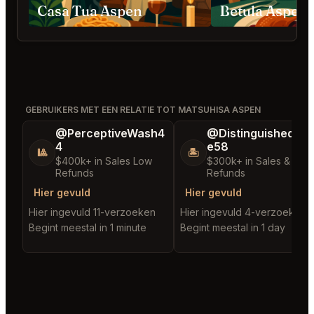
Casa Tua Aspen
Betula Aspen
GEBRUIKERS MET EEN RELATIE TOT MATSUHISA ASPEN
@PerceptiveWash4
@DistinguishedTre
4
e58
🎱
🏝️
$400k+ in Sales Low
$300k+ in Sales & Low
Refunds
Refunds
Hier gevuld
Hier gevuld
Hier ingevuld 11-verzoeken
Hier ingevuld 4-verzoeken
Begint meestal in 1 minute
Begint meestal in 1 day