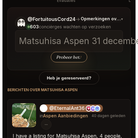
Evaluaties
Disc
Vertel me wat je wilt.
@FortuitousCord24
→
Opmerkingen over Laatst
▾
👻
603
conciërges wachten op verzoeken
Matsuhisa Aspen 31 decembe
Probeer het.
↑
Heb je gereserveerd?
BERICHTEN OVER MATSUHISA ASPEN
@EternalAnt36
🍦
in
Aspen Aanbiedingen
40 dagen geleden
I have a listing for Matsuhisa Aspen, 4 people,