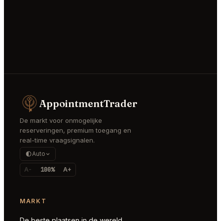
AppointmentTrader
De markt voor onmogelijke
reserveringen, premium toegang en
real-time vraagsignalen.
Auto
A-
100%
A+
MARKT
De beste plaatsen in de wereld