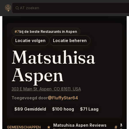
#7
bij de beste Restaurants in Aspen
Locatie volgen
Locatie beheren
Matsuhisa
Aspen
303 E Main St, Aspen, CO 81611, USA
Toegevoegd door
@FluffyStar64
$89 Gemiddeld
$100 hoog
$71 Laag
Matsuhisa Aspen Reviews
Mat
★
#
GEMEENSCHAPPEN