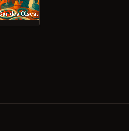
Bar des Oiseaux Nice
Restaurant JAN Nice