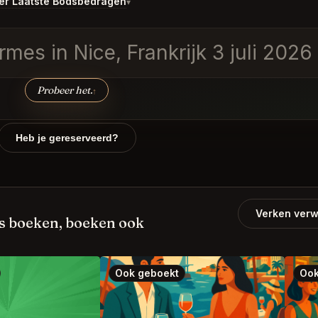
er Laatste Bodsbedragen
▾
es in Nice, Frankrijk 3 juli 2026 o
Probeer het.
↑
Heb je gereserveerd?
Verken verw
s boeken, boeken ook
Ook geboekt
Ook