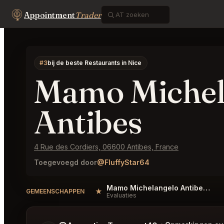
Appointment
Trader
#3
bij de beste Restaurants in Nice
Mamo Michel
Antibes
4 Rue des Cordiers, 06600 Antibes, France
Toegevoegd door
@FluffyStar64
Mamo Michelangelo Antibes Reviews
★
GEMEENSCHAPPEN
Evaluaties