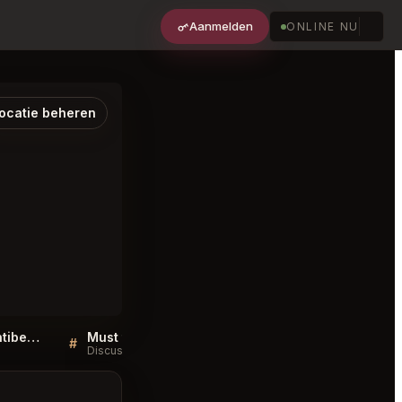
Aanmelden
ONLINE NU
ocatie beheren
Mamo Michelangelo Antibes FAQ
Must try dishes at Mamo Michelangelo Antibes
#
#
Discussie
Discussie