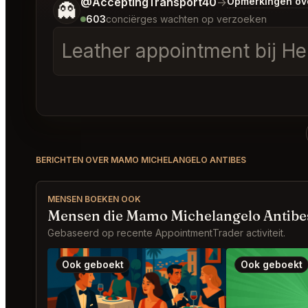
Vertel me wat je wilt.
@AcceptingTransport40
→
Opmerkingen ov
👻
603
conciërges wachten op verzoeken
Leather appointment bij Herm
BERICHTEN OVER MAMO MICHELANGELO ANTIBES
MENSEN BOEKEN OOK
Mensen die Mamo Michelangelo Antibe
Gebaseerd op recente AppointmentTrader activiteit.
Ook geboekt
Ook geboekt