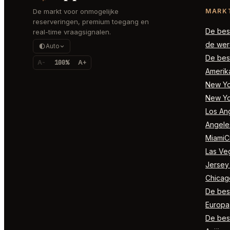
De markt voor onmogelijke
MARK
reserveringen, premium toegang en
De best
real-time vraagsignalen.
de wer
Auto
De best
A-
100%
A+
Amerik
New Yor
New Yo
Los Ang
Angele
MiamiCi
Las Ve
Jersey
Chicag
De best
Europa
De best