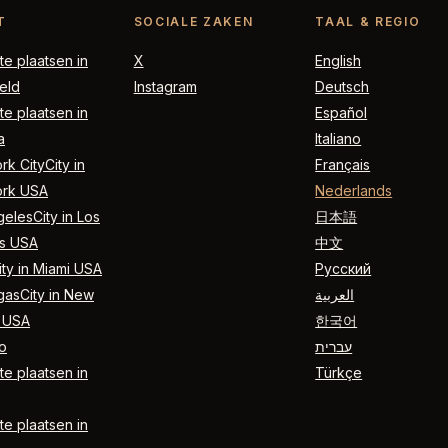
T
SOCIALE ZAKEN
TAAL & REGIO
e plaatsen in
X
English
eld
Instagram
Deutsch
e plaatsen in
Español
a
Italiano
k CityCity in
Français
rk USA
Nederlands
elesCity in Los
日本語
s USA
中文
ty in Miami USA
Русский
gasCity in New
العربية
 USA
한국어
o
עברית
e plaatsen in
Türkçe
e plaatsen in