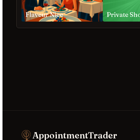
Flaveur Nice
AppointmentTrader