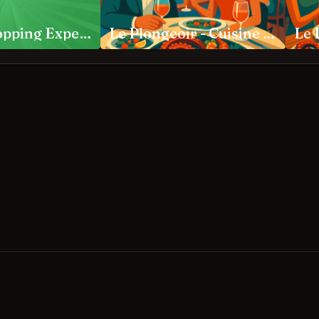
Private Shopping Experience Nice Requests
Le Plongeoir - Cuisine Méditerranéenne Nice
Le 