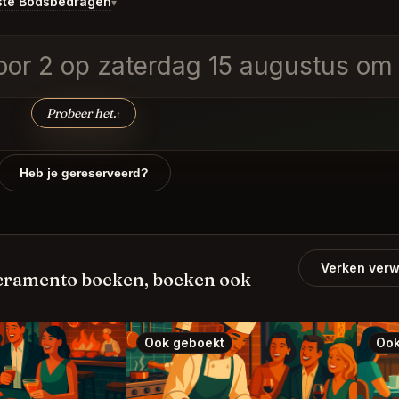
ste Bodsbedragen
▾
oor 2 op zaterdag 15 augustus om 1
Probeer het.
↑
Heb je gereserveerd?
Verken verw
cramento boeken, boeken ook
Ook geboekt
Ook