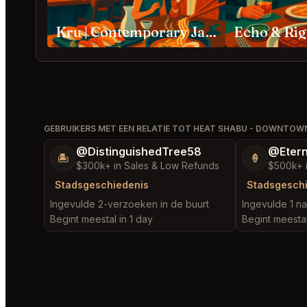
Kru | Contemporary Japanese Cuisine Sacramento
Echo & Ri
GEBRUIKERS MET EEN RELATIE TOT HEAT SHABU - DOWNTO
@DistinguishedTree58
@Etern
🏝️
🍦
$300k+ in Sales & Low Refunds
$500k+ 
Stadsgeschiedenis
Stadsgesch
Ingevulde 2-verzoeken in de buurt
Ingevulde 1 n
Begint meestal in 1 day
Begint meestal