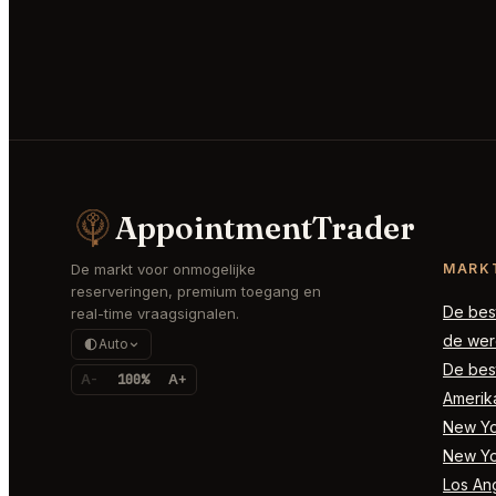
AppointmentTrader
De markt voor onmogelijke
MARK
reserveringen, premium toegang en
De best
real-time vraagsignalen.
de wer
Auto
De best
A-
100%
A+
Amerik
New Yor
New Yo
Los Ang