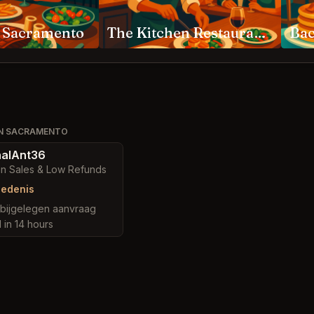
g Sacramento
The Kitchen Restaurant Sacramento
WN SACRAMENTO
alAnt36
in Sales & Low Refunds
iedenis
abijgelegen aanvraag
 in 14 hours