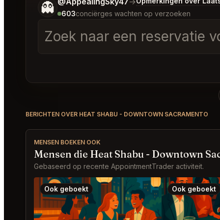
Vertel me wat je wilt.
@AppealingSky47
→
Opmerkingen over Laat
👻
603
conciërges wachten op verzoeken
Zoek naar een reservatie v
BERICHTEN OVER HEAT SHABU - DOWNTOWN SACRAMENTO
MENSEN BOEKEN OOK
Mensen die Heat Shabu - Downtown Sa
Gebaseerd op recente AppointmentTrader activiteit.
Ook geboekt
Ook geboekt