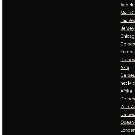
Angele
MiamiCi
Las Ve
Jersey
Chicag
De best
Europa
De best
Azië
De best
het Mi
Afrika
De best
Zuid-A
De best
Oceani
Londe