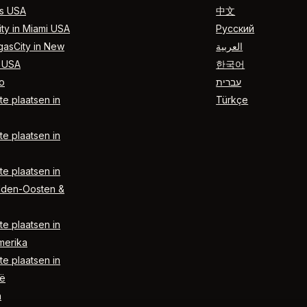
s USA
中文
ty in Miami USA
Русский
gasCity in New
العربية
 USA
한국어
o
עברית
e plaatsen in
Türkçe
e plaatsen in
e plaatsen in
dden-Oosten &
e plaatsen in
merika
e plaatsen in
ë
n