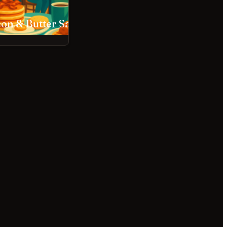
Bacon & Butter Sacramento
The Snug Sacramento