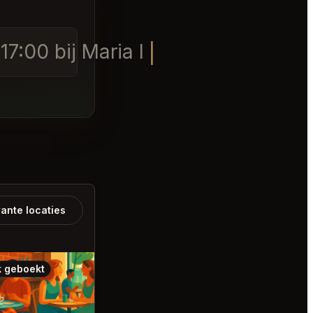
7:00 bij Maria Isabel of RT B
ante locaties
 geboekt
Ook geboekt