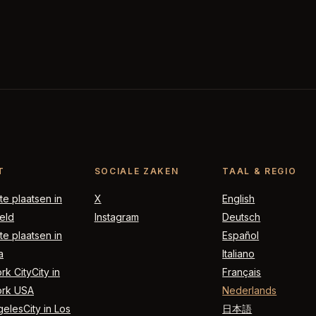
T
SOCIALE ZAKEN
TAAL & REGIO
e plaatsen in
X
English
eld
Instagram
Deutsch
e plaatsen in
Español
a
Italiano
k CityCity in
Français
rk USA
Nederlands
elesCity in Los
日本語