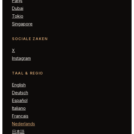
Parijs
Dubai
Tokio
Singapore
SOCIALE ZAKEN
X
Instagram
TAAL & REGIO
English
Deutsch
Español
Italiano
Français
Nederlands
日本語