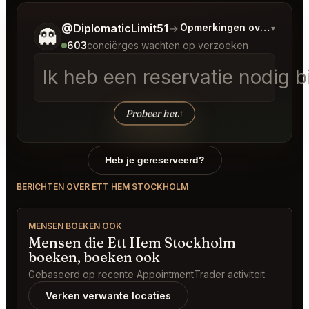
Vertel me wat je wilt.
@DiplomaticLimit51
→
Opmerkingen over Laatst
▾
👻
603
conciërges wachten op verzoeken
Ik heb een reservatie nodig
Probeer het.
↑
Heb je gereserveerd?
BERICHTEN OVER ETT HEM STOCKHOLM
MENSEN BOEKEN OOK
Mensen die Ett Hem Stockholm
boeken, boeken ook
Gebaseerd op recente AppointmentTrader activiteit.
Verken verwante locaties