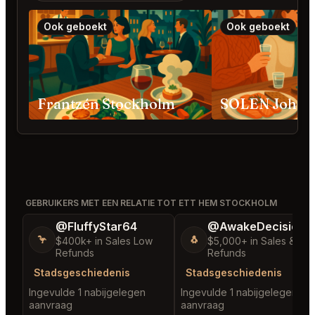
Ook geboekt
Ook geboekt
Frantzén Stockholm
SOLEN Johan
GEBRUIKERS MET EEN RELATIE TOT ETT HEM STOCKHOLM
@FluffyStar64
@AwakeDecision5
🦩
🐧
$400k+ in Sales Low
$5,000+ in Sales & Lo
Refunds
Refunds
Stadsgeschiedenis
Stadsgeschiedenis
Ingevulde 1 nabijgelegen
Ingevulde 1 nabijgelegen
aanvraag
aanvraag