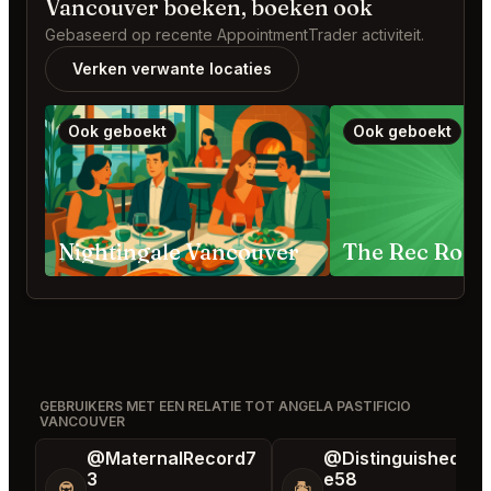
Vancouver boeken, boeken ook
Gebaseerd op recente AppointmentTrader activiteit.
Verken verwante locaties
Ook geboekt
Ook geboekt
Nightingale Vancouver
GEBRUIKERS MET EEN RELATIE TOT ANGELA PASTIFICIO
VANCOUVER
@MaternalRecord7
@DistinguishedTre
3
e58
😎
🏝️