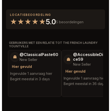
LOCATIEBEOORDELING
★
★
★
★
★
5.0
5 beoordelingen
GEBRUIKERS MET EEN RELATIE TOT THE FRENCH LAUNDRY
YOUNTVILLE
@ClassicalPaste60
@AccessibleDista
👻
ce59
👻
New Seller
New Seller
Hier gevuld
Hier gevuld
Ingevulde 1 aanvraag hier
Ingevulde 1 aanvraag hier
Begint meestal in 3 days
Begint meestal in 36 days