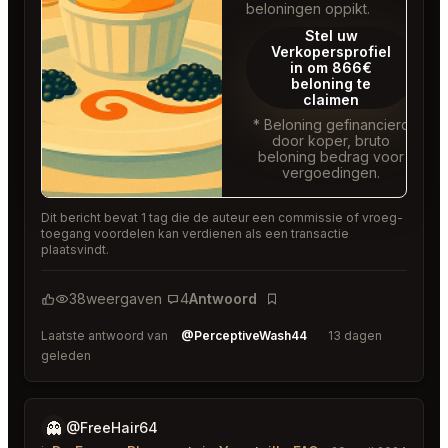
beloningen oppikt.
Stel uw
Verkopersprofiel
in om 866€
beloning te
claimen
* Beloning gefinancierd
door koper, bruto
beloning bedrag voor
vergoedingen.
Dit bericht bevat 1 tag die de auteur een commissie of vroeg-
toegang voordelen kan verdienen als een transactie
plaatsvindt.
38
weergaven
4
Antwoord
Bladwijzer
Laatste antwoord van
@PerceptiveWash44
13 dagen
geleden
👻
@FreeHair64