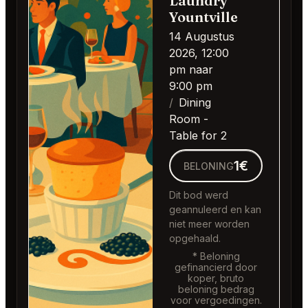
Laundry
Yountville
14 Augustus
2026, 12:00
pm naar
9:00 pm
Dining
Room -
Table for 2
1€
BELONING
Dit bod werd
geannuleerd en kan
niet meer worden
opgehaald.
* Beloning
gefinancierd door
koper, bruto
beloning bedrag
voor vergoedingen.