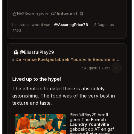
1
33
weergaven
1
Antwoord
Bladwijzer
Laatste antwoord van
@AssuringPrice78
8 Augustus
2023
👻
@BlissfulPlay29
in
De Franse Koekjesfabriek Yountville Beoordelingen
7 Augustus 2023
Lived up to the hype!
The attention to detail there is absolutely
astonishing. The food was of the very best in
texture and taste.
BlissfulPlay29 heeft
geen
The French
Laundry Yountville
geboekt op AT en gaf
het een
5
ster rating.