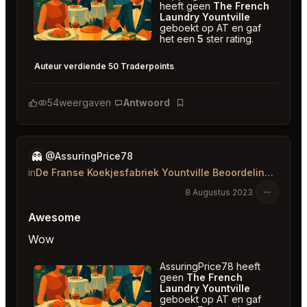
heeft geen
The French
Laundry Yountville
geboekt op AT en gaf
het een
5
ster rating.
The French Laundry Yountville
★
★
★
★
★
5
Auteur verdiende 50 Traderpoints
54
weergaven
Antwoord
Bladwijzer
👻
@AssuringPrice78
in
De Franse Koekjesfabriek Yountville Beoordelingen
8 Augustus 2023
Awesome
Wow
AssuringPrice78 heeft
geen
The French
Laundry Yountville
geboekt op AT en gaf