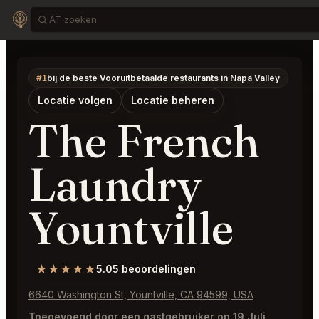
#1
bij de beste Vooruitbetaalde restaurants in Napa Valley
Locatie volgen
Locatie beheren
The French
Laundry
Yountville
★★★★★
5.0
5 beoordelingen
6640 Washington St, Yountville, CA 94599, USA
Toegevoegd door een gastgebruiker op 19 Juli