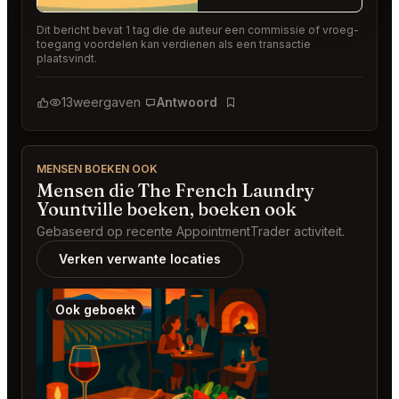
Dit bericht bevat 1 tag die de auteur een commissie of vroeg-
toegang voordelen kan verdienen als een transactie
plaatsvindt.
13
weergaven
Antwoord
Bladwijzer
MENSEN BOEKEN OOK
Mensen die The French Laundry
Yountville boeken, boeken ook
Gebaseerd op recente AppointmentTrader activiteit.
Verken verwante locaties
Ook geboekt