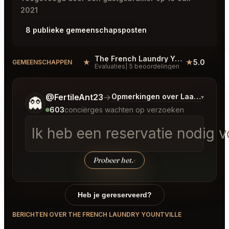
2021
8 publieke gemeenschapsposten
The French Laundry Yountville Reviews
★
★
5.0
#
GEMEENSCHAPPEN
Evaluaties
5 beoordelingen
Vertel me wat je wilt.
@FertileAnt23
→
Opmerkingen over Laatste Bod
▾
👻
603
conciërges wachten op verzoeken
Ik heb een reservatie nodig 
Probeer het.
↑
Heb je gereserveerd?
BERICHTEN OVER THE FRENCH LAUNDRY YOUNTVILLE