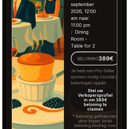
september
2026, 12:00
am naar
11:00 pm
Dining
Room -
Table for 2
389€
BELONING
Je hebt een Pro-Seller
sponsor nodig voordat je
beloningen oppikt.
Stel uw
Verkopersprofiel
in om 389€
beloning te
claimen
* Beloning gefinancierd
door koper, bruto
beloning bedrag voor