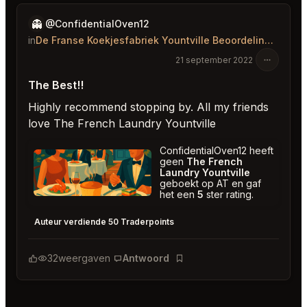
👻
@ConfidentialOven12
in
De Franse Koekjesfabriek Yountville Beoordelingen
21 september 2022
The Best!!
Highly recommend stopping by. All my friends
love The French Laundry Yountville
ConfidentialOven12 heeft
geen
The French
Laundry Yountville
geboekt op AT en gaf
het een
5
ster rating.
The French Laundry Yountville
★
★
★
★
★
5
Auteur verdiende 50 Traderpoints
32
weergaven
Antwoord
Bladwijzer