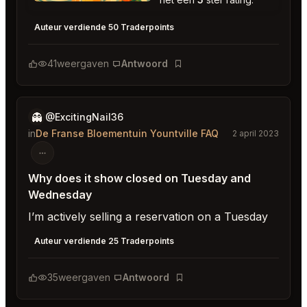
The French Laundry Yountville
★
★
★
★
★
5
Auteur verdiende 50 Traderpoints
41
weergaven
Antwoord
Bladwijzer
👻
@ExcitingNail36
in
De Franse Bloementuin Yountville FAQ
2 april 2023
Why does it show closed on Tuesday and
Wednesday
I’m actively selling a reservation on a Tuesday
Auteur verdiende 25 Traderpoints
35
weergaven
Antwoord
Bladwijzer