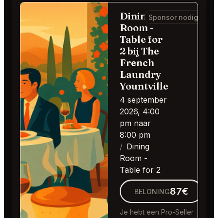
Dining
Sponsor nodig
Room -
Table for
2 bij The
French
Laundry
Yountville
4 september
2026, 4:00
pm naar
8:00 pm
Dining
Room -
Table for 2
87€
BELONING
Je hebt een Pro-Seller