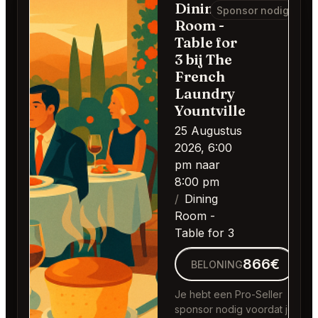
Dining
Sponsor nodig
Room -
Table for
3 bij The
French
Laundry
Yountville
25 Augustus
2026, 6:00
pm naar
8:00 pm
Dining
Room -
Table for 3
866€
BELONING
Je hebt een Pro-Seller
sponsor nodig voordat je