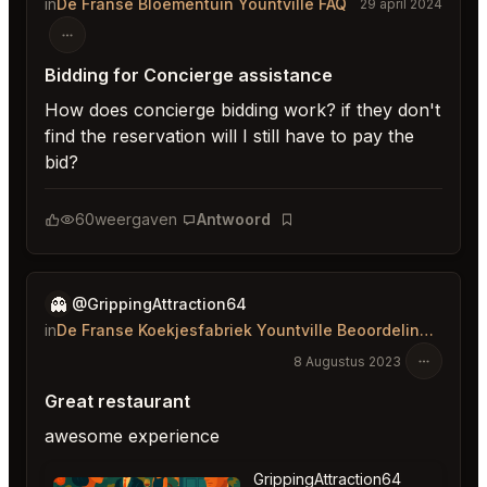
in
De Franse Bloementuin Yountville FAQ
29 april 2024
Bidding for Concierge assistance
How does concierge bidding work? if they don't
find the reservation will I still have to pay the
bid?
60
weergaven
Antwoord
Bladwijzer
👻
@GrippingAttraction64
in
De Franse Koekjesfabriek Yountville Beoordelingen
8 Augustus 2023
Great restaurant
awesome experience
GrippingAttraction64