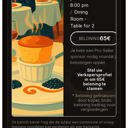
8:00 pm
Dining
Room -
Table for 2
65€
BELONING
Je hebt een Pro-Seller
sponsor nodig voordat je
beloningen oppikt.
Stel uw
Verkopersprofiel
in om 65€
beloning te
claimen
* Beloning gefinancierd
door koper, bruto
beloning bedrag voor
vergoedingen.
Dit bericht bevat 1 tag die de auteur een commissie of vroeg-
toegang voordelen kan verdienen als een transactie