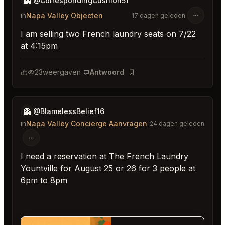
👻
@CorrespondingCushion51
in
Napa Valley Objecten
17 dagen geleden
I am selling two French laundry seats on 7/22
at 4:15pm
23
weergaven
Antwoord
Bladwijzer
👻
@BlamelessBelief16
in
Napa Valley Concierge Aanvragen
24 dagen geleden
I need a reservation at The French Laundry
Yountville for August 25 or 26 for 3 people at
6pm to 8pm