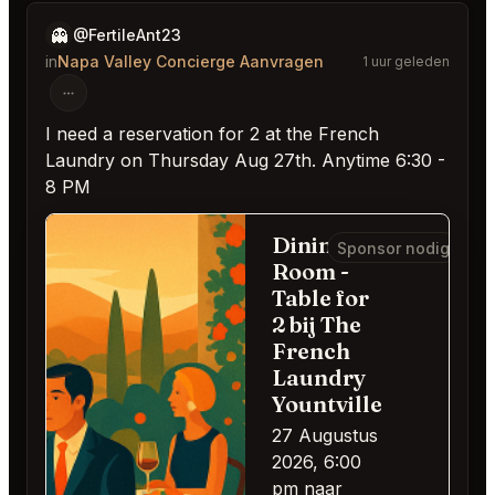
👻
@FertileAnt23
in
Napa Valley Concierge Aanvragen
1 uur geleden
I need a reservation for 2 at the French
Laundry on Thursday Aug 27th. Anytime 6:30 -
8 PM
Dining
Sponsor nodig
Room -
Table for
2 bij The
French
Laundry
Yountville
27 Augustus
2026, 6:00
pm naar