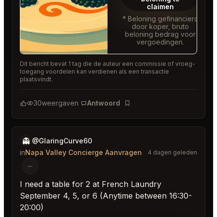
claimen
* Beloning gefinancierd
door koper, bruto
beloning bedrag voor
vergoedingen.
Dit bericht bevat 1 tag die de auteur een commissie of vroeg-
toegang voordelen kan verdienen als een transactie
plaatsvindt.
30
weergaven
Antwoord
Bladwijzer
👻
@GlaringCurve60
in
Napa Valley Concierge Aanvragen
4 dagen geleden
I need a table for 2 at French Laundry
September 4, 5, or 6 (Anytime between 16:30-
20:00)