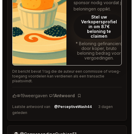
sponsor nodig voordat je
beloningen oppikt.
Stel uw
Verkopersprofiel
in om 87€
beloning te
claimen
* Beloning gefinancierd
door koper, bruto
beloning bedrag voor
vergoedingen.
Dit bericht bevat 1 tag die de auteur een commissie of vroeg-
toegang voordelen kan verdienen als een transactie
plaatsvindt.
19
weergaven
1
Antwoord
Bladwijzer
Laatste antwoord van
@PerceptiveWash44
3 dagen
geleden