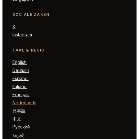
SOCIALE ZAKEN
X
Instagram
TAAL & REGIO
English
Deutsch
Español
Italiano
Français
Nederlands
日本語
中文
Русский
العربية