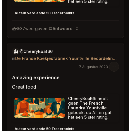
het een
5
ster rating.
The French Laundry Yountville
★
★
★
★
★
5
Auteur verdiende 50 Traderpoints
37
weergaven
Antwoord
Bladwijzer
👻
@CheeryBoat66
in
De Franse Koekjesfabriek Yountville Beoordelingen
7 Augustus 2023
Amazing experience
Great food
CheeryBoat66 heeft
geen
The French
Laundry Yountville
geboekt op AT en gaf
het een
5
ster rating.
The French Laundry Yountville
★
★
★
★
★
5
Auteur verdiende 50 Traderpoints