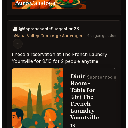
Auro Calistoga
👻
@ApproachableSuggestion26
in
Napa Valley Concierge Aanvragen
4 dagen geleden
I need a reservation at The French Laundry
Yountville for 9/19 for 2 people anytime
Dining
Sponsor nodig
Room -
Table for
2 bij The
French
Laundry
Yountville
19