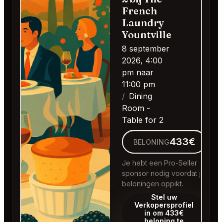
French
Laundry
Yountville
8 september
2026, 4:00
pm naar
11:00 pm
Dining
Room -
Table for 2
433€
BELONING
Je hebt een Pro-Seller
sponsor nodig voordat je
beloningen oppikt.
Stel uw
Verkopersprofiel
in om 433€
beloning te