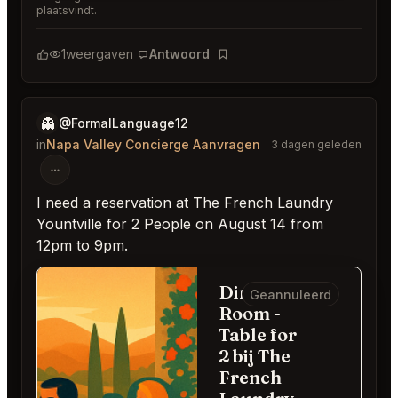
plaatsvindt.
1
weergaven
Antwoord
Bladwijzer
👻
@FormalLanguage12
in
Napa Valley Concierge Aanvragen
3 dagen geleden
I need a reservation at The French Laundry
Yountville for 2 People on August 14 from
12pm to 9pm.
Dining
Geannuleerd
Room -
Table for
2 bij The
French