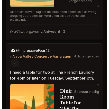
vergoedingen.
Dit bericht bevat 1 tag die de auteur een commissie of vroeg-
toegang voordelen kan verdienen als een transactie
plaatsvindt.
25
weergaven
Antwoord
Bladwijzer
👻
@ImpressiveFear45
in
Napa Valley Concierge Aanvragen
4 dagen geleden
I need a table for two at The French Laundry
for 4pm or later on Tuesday, September 8th.
Dining
Sponsor nodig
Room -
Table for
2 bij The