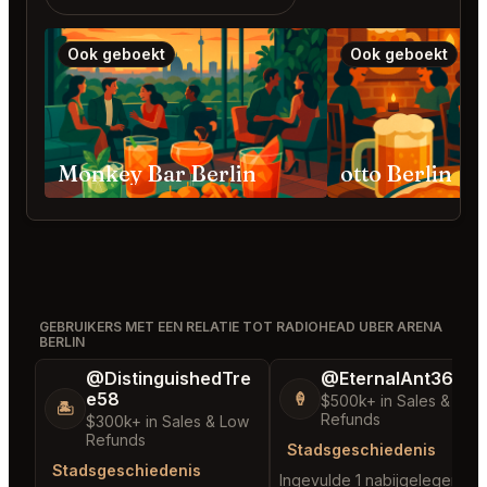
Ook geboekt
Ook geboekt
Monkey Bar Berlin
otto Berlin
GEBRUIKERS MET EEN RELATIE TOT RADIOHEAD UBER ARENA
BERLIN
@DistinguishedTre
@EternalAnt36
e58
🍦
$500k+ in Sales & Low
🏝️
Refunds
$300k+ in Sales & Low
Refunds
Stadsgeschiedenis
Stadsgeschiedenis
Ingevulde 1 nabijgelegen