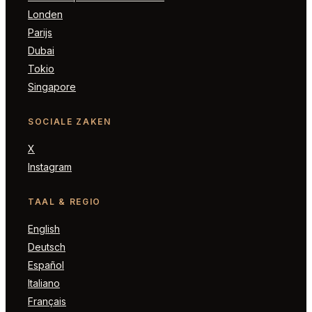
Londen
Parijs
Dubai
Tokio
Singapore
SOCIALE ZAKEN
X
Instagram
TAAL & REGIO
English
Deutsch
Español
Italiano
Français