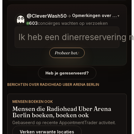
Vertel me wat je wilt.
@CleverWash50
→
Opmerkingen over Laatste 
▾
👻
603
conciërges wachten op verzoeken
Ik heb een dinerreservering
Probeer het.
↑
Heb je gereserveerd?
BERICHTEN OVER RADIOHEAD UBER ARENA BERLIN
MENSEN BOEKEN OOK
Mensen die Radiohead Uber Arena
Berlin boeken, boeken ook
Gebaseerd op recente AppointmentTrader activiteit.
Verken verwante locaties