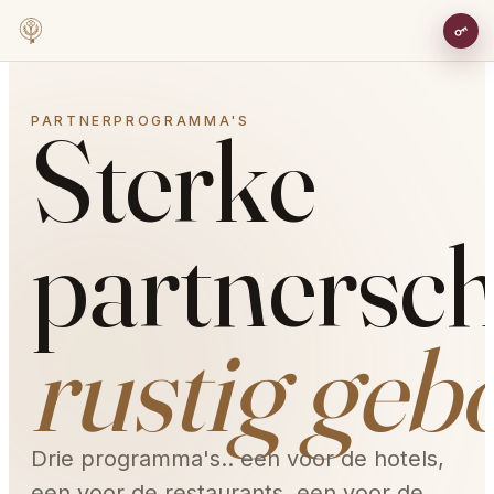
Sterke
PARTNERPROGRAMMA'S
partnersc
rustig geb
Drie programma's.. een voor de hotels,
een voor de restaurants, een voor de