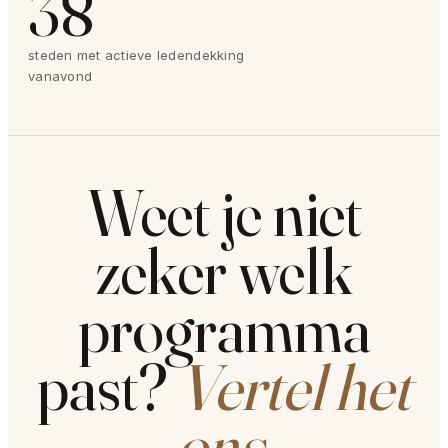
38
+
steden met actieve ledendekking
vanavond
Weet je niet
zeker welk
programma
past?
Vertel het
ons.