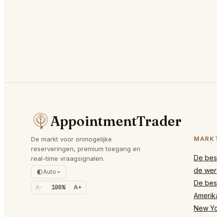
AppointmentTrader
De markt voor onmogelijke
MARK
reserveringen, premium toegang en
De best
real-time vraagsignalen.
de wer
Auto
De best
A-
100%
A+
Amerik
New Yor