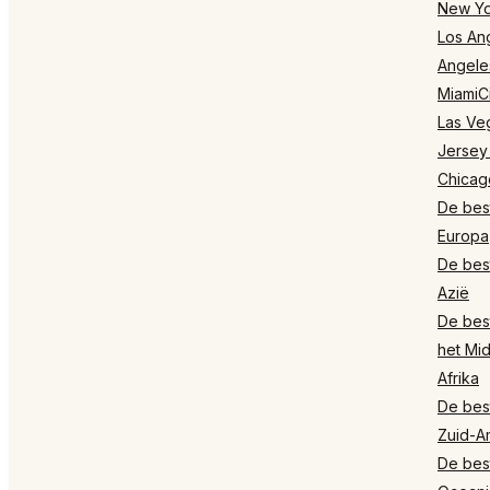
New Yo
Los Ang
Angele
MiamiCi
Las Ve
Jersey
Chicag
De best
Europa
De best
Azië
De best
het Mi
Afrika
De best
Zuid-A
De best