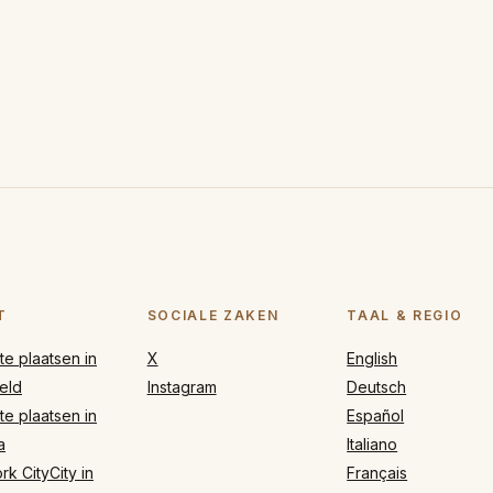
T
SOCIALE ZAKEN
TAAL & REGIO
e plaatsen in
X
English
eld
Instagram
Deutsch
e plaatsen in
Español
a
Italiano
k CityCity in
Français