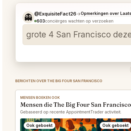
Vertel me wat je wilt.
@ExquisiteFact26
→
Opmerkingen over Laat
👻
603
conciërges wachten op verzoeken
grote 4 San Francisco dez
BERICHTEN OVER THE BIG FOUR SAN FRANCISCO
MENSEN BOEKEN OOK
Mensen die The Big Four San Francisc
Gebaseerd op recente AppointmentTrader activiteit.
Ook geboekt
Ook geboekt