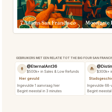
7 Adams San Francisco
GEBRUIKERS MET EEN RELATIE TOT THE BIG FOUR SAN FRANC
@EternalAnt36
@Disti
🍦
🏝️
$500k+ in Sales & Low Refunds
$300k+ i
Hier gevuld
Stadsgeschi
Ingevulde 1 aanvraag hier
Ingevulde 68-
Begint meestal in 3 minutes
Begint meestal 