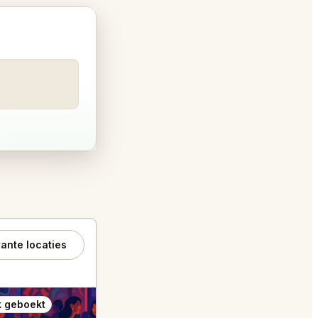
ante locaties
 geboekt
Ook geboekt