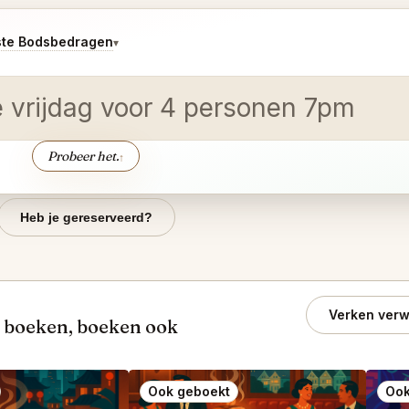
ste Bodsbedragen
▾
e vrijdag voor 4 personen 7pm
Probeer het.
↑
Heb je gereserveerd?
Verken verw
o boeken, boeken ook
Ook geboekt
Ook