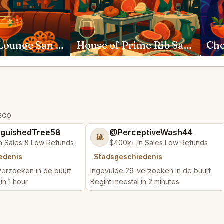
Moongate Lounge San Francisco
House of Prime Rib San Francisco
ISCO
nguishedTree58
@PerceptiveWash44
🎱
n Sales & Low Refunds
$400k+ in Sales Low Refunds
edenis
Stadsgeschiedenis
verzoeken in de buurt
Ingevulde 29-verzoeken in de buurt
in 1 hour
Begint meestal in 2 minutes