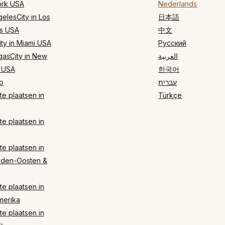
rk USA
Nederlands
elesCity in Los
日本語
s USA
中文
ty in Miami USA
Русский
gasCity in New
العربية
 USA
한국어
o
עברית
e plaatsen in
Türkçe
e plaatsen in
e plaatsen in
dden-Oosten &
e plaatsen in
merika
e plaatsen in