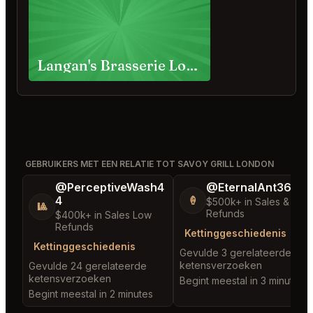
Langan's Brasserie London
GEBRUIKERS MET EEN RELATIE TOT SAVOY GRILL LONDON
@PerceptiveWash4
@EternalAnt36
4
🍦
$500k+ in Sales & Low
🎱
Refunds
$400k+ in Sales Low
Refunds
Kettinggeschiedenis
Kettinggeschiedenis
Gevulde 3 gerelateerde
ketensverzoeken
Gevulde 24 gerelateerde
ketensverzoeken
Begint meestal in 3 minutes
Begint meestal in 2 minutes