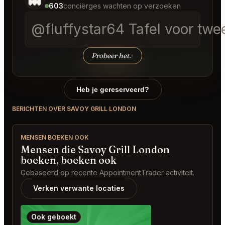
603
conciërges wachten op verzoeken
@fluffystar64 Tafel voor twe
Probeer het.
↑
Heb je gereserveerd?
BERICHTEN OVER SAVOY GRILL LONDON
MENSEN BOEKEN OOK
Mensen die Savoy Grill London
boeken, boeken ook
Gebaseerd op recente AppointmentTrader activiteit.
Verken verwante locaties
Ook geboekt