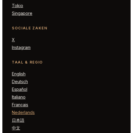
Tokio
Singapore
SOCIALE ZAKEN
X
Instagram
TAAL & REGIO
English
Deutsch
Español
Italiano
Français
Nederlands
日本語
中文