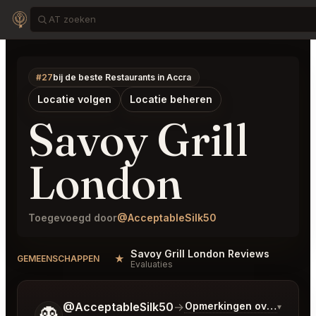
#27
bij de beste Restaurants in Accra
Locatie volgen
Locatie beheren
Savoy Grill
London
Toegevoegd door
@AcceptableSilk50
Savoy Grill London Reviews
★
GEMEENSCHAPPEN
Evaluaties
Vertel me wat je wilt.
@AcceptableSilk50
→
Opmerkingen over Laatst
▾
👻