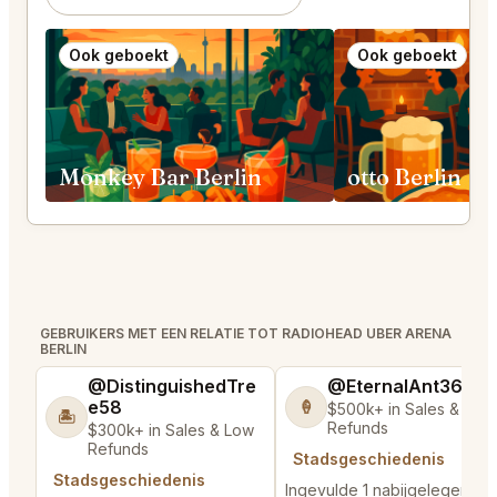
Ook geboekt
Ook geboekt
Monkey Bar Berlin
otto Berlin
GEBRUIKERS MET EEN RELATIE TOT RADIOHEAD UBER ARENA
BERLIN
@DistinguishedTre
@EternalAnt36
e58
🍦
$500k+ in Sales & Low
🏝️
Refunds
$300k+ in Sales & Low
Refunds
Stadsgeschiedenis
Stadsgeschiedenis
Ingevulde 1 nabijgelegen