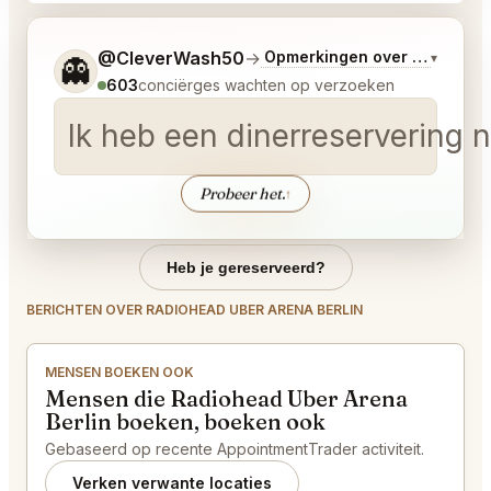
Vertel me wat je wilt.
@CleverWash50
→
Opmerkingen over Laatste 
▾
👻
603
conciërges wachten op verzoeken
Ik heb een dinerreservering
Probeer het.
↑
Heb je gereserveerd?
BERICHTEN OVER RADIOHEAD UBER ARENA BERLIN
MENSEN BOEKEN OOK
Mensen die Radiohead Uber Arena
Berlin boeken, boeken ook
Gebaseerd op recente AppointmentTrader activiteit.
Verken verwante locaties