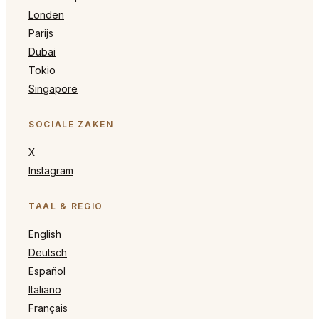
Londen
Parijs
Dubai
Tokio
Singapore
SOCIALE ZAKEN
X
Instagram
TAAL & REGIO
English
Deutsch
Español
Italiano
Français