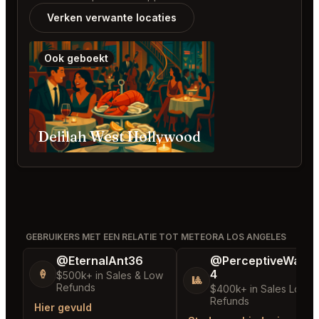
Verken verwante locaties
Ook geboekt
Delilah West Hollywood
GEBRUIKERS MET EEN RELATIE TOT METEORA LOS ANGELES
@EternalAnt36
@PerceptiveWash
4
🍦
$500k+ in Sales & Low
🎱
Refunds
$400k+ in Sales Low
Refunds
Hier gevuld