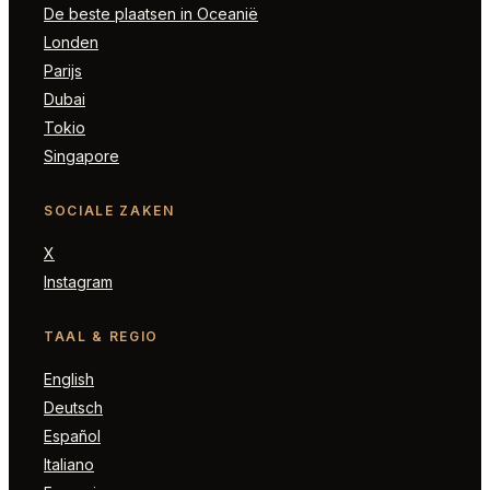
De beste plaatsen in Oceanië
Londen
Parijs
Dubai
Tokio
Singapore
SOCIALE ZAKEN
X
Instagram
TAAL & REGIO
English
Deutsch
Español
Italiano