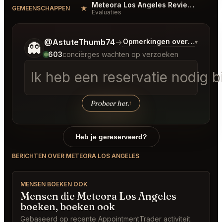
Meteora Los Angeles Reviews
★
#
GEMEENSCHAPPEN
Evaluaties
Vertel me wat je wilt.
@AstuteThumb74
→
Opmerkingen over Laatste 
▾
👻
603
conciërges wachten op verzoeken
Ik heb een reservatie nodig b
Probeer het.
↑
Heb je gereserveerd?
BERICHTEN OVER METEORA LOS ANGELES
MENSEN BOEKEN OOK
Mensen die Meteora Los Angeles
boeken, boeken ook
Gebaseerd op recente AppointmentTrader activiteit.